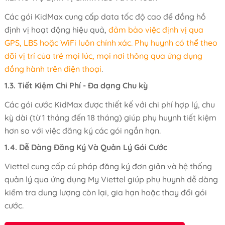
Các gói KidMax cung cấp data tốc độ cao để đồng hồ
định vị hoạt động hiệu quả,
đảm bảo việc định vị qua
GPS, LBS hoặc WiFi luôn chính xác. Phụ huynh có thể theo
dõi vị trí của trẻ mọi lúc, mọi nơi thông qua ứng dụng
đồng hành trên điện thoại
.
1.3. Tiết Kiệm Chi Phí - Đa dạng Chu kỳ
Các gói cước KidMax được thiết kế với chi phí hợp lý, chu
kỳ dài (từ 1 tháng đến 18 tháng) giúp phụ huynh tiết kiệm
hơn so với việc đăng ký các gói ngắn hạn.
1.4. Dễ Dàng Đăng Ký Và Quản Lý Gói Cước
Viettel cung cấp cú pháp đăng ký đơn giản và hệ thống
quản lý qua ứng dụng My Viettel giúp phụ huynh dễ dàng
kiểm tra dung lượng còn lại, gia hạn hoặc thay đổi gói
cước.