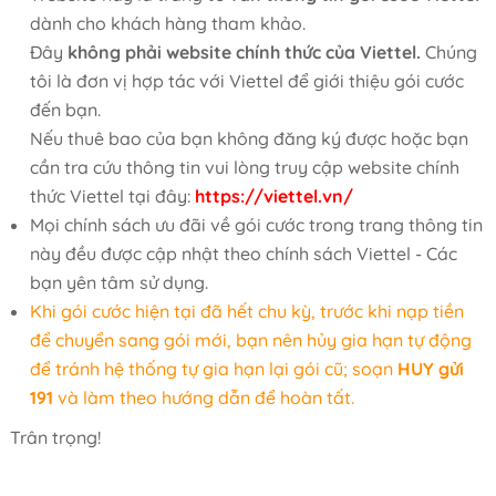
dành cho khách hàng tham khảo.
Đây
không phải website chính thức của Viettel.
Chúng
tôi là đơn vị hợp tác với Viettel để giới thiệu gói cước
đến bạn.
Nếu thuê bao của bạn không đăng ký được hoặc bạn
cần tra cứu thông tin vui lòng truy cập website chính
thức Viettel tại đây:
https://viettel.vn/
Mọi chính sách ưu đãi về gói cước trong trang thông tin
này đều được cập nhật theo chính sách Viettel - Các
bạn yên tâm sử dụng.
Khi gói cước hiện tại đã hết chu kỳ, trước khi nạp tiền
để chuyển sang gói mới, bạn nên hủy gia hạn tự động
để tránh hệ thống tự gia hạn lại gói cũ; soạn
HUY gửi
191
và làm theo hướng dẫn để hoàn tất.
Trân trọng!