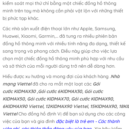
kiểm soát mọi thứ chỉ bằng một chiếc đồng hồ thông
minh trên tay mà không cần phải vật lộn với những thiết
bị phức tạp khác.
Các nhà sản xuất điện thoại lớn như Apple, Samsung,
Huawei, Xiaomi, Garmin,... đã tung ra nhiều phiên bản
đồng hồ thông minh với nhiều tính năng đa dạng, thiết kế
sang trọng và phong cách. Điều này giúp cho việc lựa
chọn một chiếc đồng hồ thông minh phù hợp với nhu cầu
và sở thích của mỗi người dùng trở nên dễ dàng hơn.
Hiểu được xu hướng và mong đợi của khách hàng .
Nhà
mạng Viettel
đã cho ra mắt một loạt các
Gói
cước KIDMAX30 ,Gói cước 6KIDMAX30, Gói cước
KIDMAX50, Gói cước KIDMAX70, Gói cước KIDMAX90,
6KIDMAX90 Viettel, 12KIDMAX90 Viettel, 15KIDMAX90, 18
Viettel
Cho đồng hồ định Vị để bạn sử dụng cho các công
việc của bạn và gia đình
đặc biệt là trẻ em - Các thành
viên nhí, các thiên thần đáng yêu của bạn
. Xin hãy kiểm