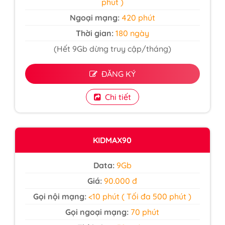
phút )
Ngoại mạng:
420 phút
Thời gian:
180 ngày
(Hết 9Gb dừng truy cập/tháng)
ĐĂNG KÝ
Chi tiết
KIDMAX90
Data:
9Gb
Giá:
90.000 đ
Gọi nội mạng:
<10 phút ( Tối đa 500 phút )
Gọi ngoại mạng:
70 phút