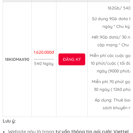
162Gb/ 540 
Sử dụng 9Gb data tố
ngày * Chu kỳ 
Hết 9Gb data/ 30 ng
cập mạng * Chu k
1.620.000đ
Miễn phí các cuộc gọi
18KIDMAX90
ĐĂNG KÝ
10 phút/cuộc ( tối đa
540 Ngày
ngày (9000 phút/
Miễn phí 70 phút gọ
30 ngày ( 1260 phú
Áp dụng: Thuê bao
sách khuyến mã
Lưu ý:
Website này là trang
tư vấn thông tin gói cước Viettel