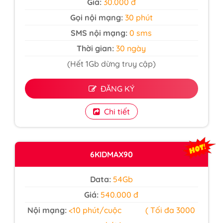
Giá:
30.000 đ
Gọi nội mạng:
30 phút
SMS nội mạng:
0 sms
Thời gian:
30 ngày
(Hết 1Gb dừng truy cập)
ĐĂNG KÝ
Chi tiết
6KIDMAX90
Data:
54Gb
Giá:
540.000 đ
Nội mạng:
<10 phút/cuộc ( Tối đa 3000