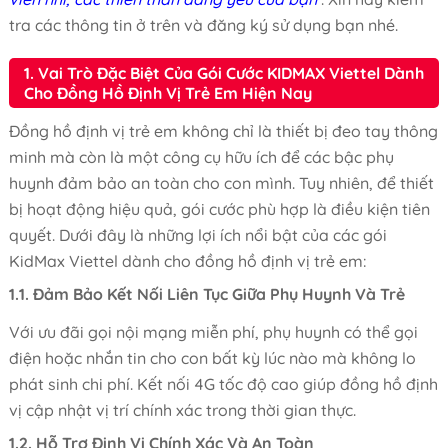
tra các thông tin ở trên và đăng ký sử dụng bạn nhé.
1. Vai Trò Đặc Biệt Của Gói Cước KIDMAX Viettel Dành
Cho Đồng Hồ Định Vị Trẻ Em Hiện Nay
Đồng hồ định vị trẻ em không chỉ là thiết bị đeo tay thông
minh mà còn là một công cụ hữu ích để các bậc phụ
huynh đảm bảo an toàn cho con mình. Tuy nhiên, để thiết
bị hoạt động hiệu quả, gói cước phù hợp là điều kiện tiên
quyết. Dưới đây là những lợi ích nổi bật của các gói
KidMax Viettel dành cho đồng hồ định vị trẻ em:
1.1. Đảm Bảo Kết Nối Liên Tục Giữa Phụ Huynh Và Trẻ
Với ưu đãi gọi nội mạng miễn phí, phụ huynh có thể gọi
điện hoặc nhắn tin cho con bất kỳ lúc nào mà không lo
phát sinh chi phí. Kết nối 4G tốc độ cao giúp đồng hồ định
vị cập nhật vị trí chính xác trong thời gian thực.
1.2. Hỗ Trợ Định Vị Chính Xác Và An Toàn