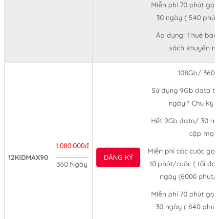
Miễn phí 70 phút gọ
30 ngày ( 540 phút
Áp dụng: Thuê bao
sách khuyến mã
108Gb/ 360 
Sử dụng 9Gb data tố
ngày * Chu kỳ 
Hết 9Gb data/ 30 ng
cập mạn
1.080.000đ
Miễn phí các cuộc gọi
12KIDMAX90
ĐĂNG KÝ
10 phút/cuộc ( tối đa
360 Ngày
ngày (6000 phút/
Miễn phí 70 phút gọ
30 ngày ( 840 phút