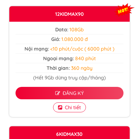
12KIDMAX90
Data:
108Gb
Giá:
1.080.000 đ
Nội mạng:
<10 phút/cuộc ( 6000 phút )
Ngoại mạng:
840 phút
Thời gian:
360 ngày
(Hết 9Gb dừng truy cập/tháng)
ĐĂNG KÝ
Chi tiết
6KIDMAX30