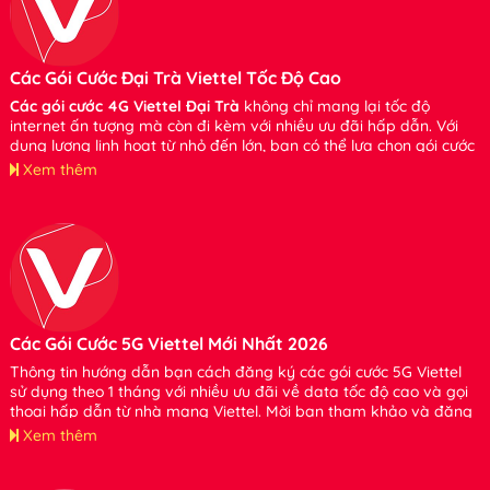
Các Gói Cước Đại Trà Viettel Tốc Độ Cao
Các gói cước 4G Viettel Đại Trà
không chỉ mang lại tốc độ
internet ấn tượng mà còn đi kèm với nhiều ưu đãi hấp dẫn. Với
dung lượng linh hoạt từ nhỏ đến lớn, bạn có thể lựa chọn gói cước
phù hợp với nhu cầu của mình mà không cần lo lắng về việc tiêu
Xem thêm
tốn dung lượng. Xin hãy tham khảo và đăng ký sử dụng bạn nhé.
Các Gói Cước 5G Viettel Mới Nhất 2026
Thông tin hướng dẫn bạn cách đăng ký các gói cước 5G Viettel
sử dụng theo 1 tháng với nhiều ưu đãi về data tốc độ cao và gọi
thoại hấp dẫn từ nhà mạng Viettel. Mời bạn tham khảo và đăng
ký sử dụng nhé
Xem thêm