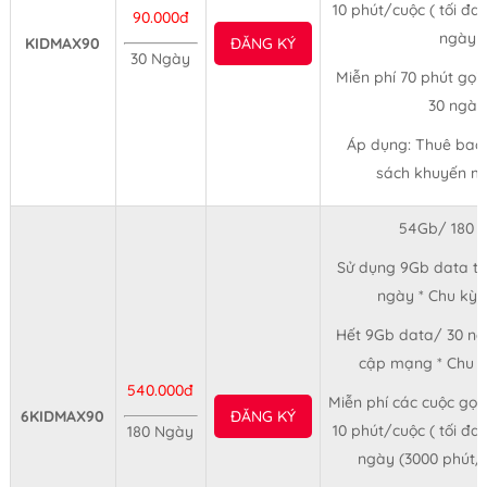
10 phút/cuộc ( tối đa
90.000đ
ngày
KIDMAX90
ĐĂNG KÝ
30 Ngày
Miễn phí 70 phút gọ
30 ngày
Áp dụng: Thuê bao
sách khuyến mã
54Gb/ 180 
Sử dụng 9Gb data tố
ngày * Chu kỳ 
Hết 9Gb data/ 30 ng
cập mạng * Chu k
540.000đ
Miễn phí các cuộc gọi
6KIDMAX90
ĐĂNG KÝ
10 phút/cuộc ( tối đa
180 Ngày
ngày (3000 phút/