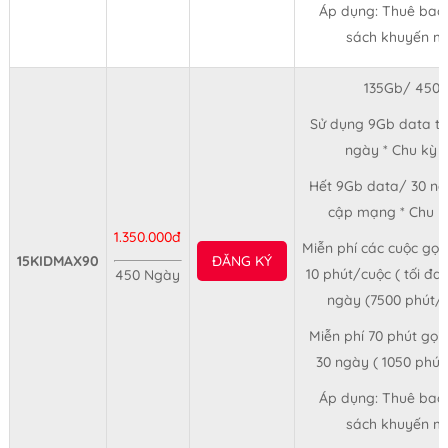
Áp dụng: Thuê bao
sách khuyến mã
135Gb/ 450 
Sử dụng 9Gb data tố
ngày * Chu kỳ 
Hết 9Gb data/ 30 ng
cập mạng * Chu k
1.350.000đ
Miễn phí các cuộc gọi
15KIDMAX90
ĐĂNG KÝ
10 phút/cuộc ( tối đa
450 Ngày
ngày (7500 phút/
Miễn phí 70 phút gọ
30 ngày ( 1050 phú
Áp dụng: Thuê bao
sách khuyến mã