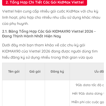
2. Tổng Hợp Chi Tiết Các Gói KidMax Viettel
Viettel hiện cung cấp nhiều gói cước KidMax với chu kỳ
linh hoạt, phù hợp cho nhiều nhu cầu sử dụng khác nhau
của phụ huynh.
2.1. Bảng Tổng Hợp Các Gói KIDMAX90 Viettel 2026 -
Đang Thịnh Hành Nhất Hiện Nay
Dưới đây mời bạn tham khảo về các chu kỳ gói
KIDMAX90 của Viettel 2026 đang được người dùng tìm
hiểu đăng ký sử dụng nhiều trong thời gian vừa qua
Tên gói
Giá gói
Đăng ký
Ưu đãi
9Gb data tốc độ c
Hết 9Gb data dừng t
Miễn phí các cuộc gọi