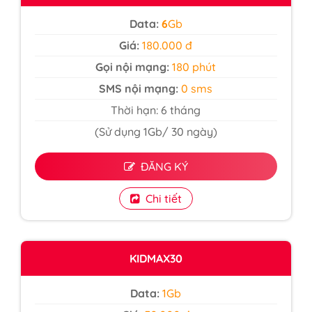
Data:
6
Gb
Giá:
180.000 đ
Gọi nội mạng:
180 phút
SMS nội mạng:
0 sms
Thời hạn: 6 tháng
(Sử dụng 1Gb/ 30 ngày)
ĐĂNG KÝ
Chi tiết
KIDMAX30
Data:
1Gb