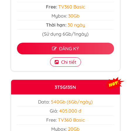
Free:
TV360 Basic
Mybox:
30Gb
Thời hạn:
30 ngày
(Sử dụng 6Gb/1ngày)
ĐĂNG KÝ
Chi tiết
3T5G135N
Data:
540Gb (6Gb/ngày)
Giá:
405.000 đ
Free:
TV360 Basic
Mybox:
20Gb