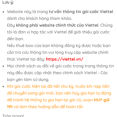
Lưu ý:
Website này là trang
tư vấn thông tin gói cước Viettel
dành cho khách hàng tham khảo.
Đây
không phải website chính thức của Viettel.
Chúng
tôi là đơn vị hợp tác với Viettel để giới thiệu gói cước
đến bạn.
Nếu thuê bao của bạn không đăng ký được hoặc bạn
cần tra cứu thông tin vui lòng truy cập website chính
thức Viettel tại đây:
https://viettel.vn/
Mọi chính sách ưu đãi về gói cước trong trang thông tin
này đều được cập nhật theo chính sách Viettel - Các
bạn yên tâm sử dụng.
Khi gói cước hiện tại đã hết chu kỳ, trước khi nạp tiền
để chuyển sang gói mới, bạn nên hủy gia hạn tự động
để tránh hệ thống tự gia hạn lại gói cũ; soạn
HUY gửi
191
và làm theo hướng dẫn để hoàn tất.
Trân trọng!