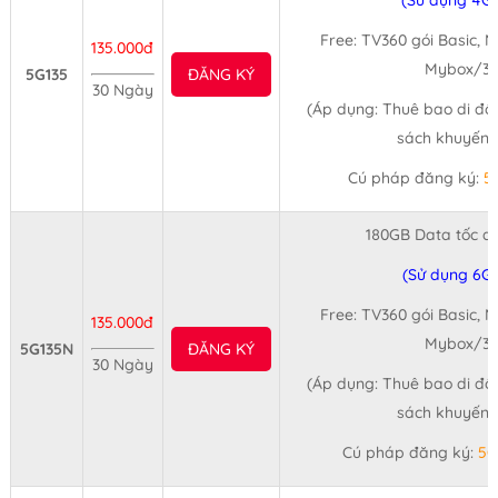
(Sử dụng 4G
Free: TV360 gói Basic, 
135.000đ
Mybox/30
5G135
ĐĂNG KÝ
30 Ngày
(Áp dụng: Thuê bao di độ
sách khuyến 
Cú pháp đăng ký:
5
180GB Data tốc đ
(Sử dụng 6G
Free: TV360 gói Basic, 
135.000đ
Mybox/30
5G135N
ĐĂNG KÝ
30 Ngày
(Áp dụng: Thuê bao di độ
sách khuyến 
Cú pháp đăng ký:
5G