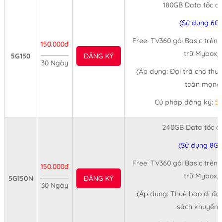
180GB Data tốc đ
(Sử dụng 6G
Free: TV360 gói Basic trên
150.000đ
trữ Mybox/
5G150
ĐĂNG KÝ
30 Ngày
(Áp dụng: Đại trà cho thu
toàn mạng 
Cú pháp đăng ký:
5
240GB Data tốc đ
(Sử dụng 8GB
Free: TV360 gói Basic trên
150.000đ
trữ Mybox/
5G150N
ĐĂNG KÝ
30 Ngày
(Áp dụng: Thuê bao di độ
sách khuyến 