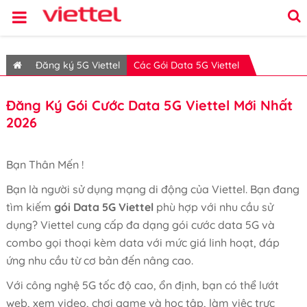
Đăng ký 5G Viettel
Các Gói Data 5G Viettel
Đăng Ký Gói Cước Data 5G Viettel Mới Nhất
2026
Bạn Thân Mến !
Bạn là người sử dụng mạng di động của Viettel. Bạn đang
tìm kiếm
gói Data 5G Viettel
phù hợp với nhu cầu sử
dụng? Viettel cung cấp đa dạng gói cước data 5G và
combo gọi thoại kèm data với mức giá linh hoạt, đáp
ứng nhu cầu từ cơ bản đến nâng cao.
Với công nghệ 5G tốc độ cao, ổn định, bạn có thể lướt
web, xem video, chơi game và học tập, làm việc trực