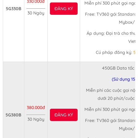
330.000đ
Miễn phí 300 phút gọi ngo
5G330B
ĐĂNG KÝ
30 Ngày
Free: TV360 gói Standard,
Mybox/3
Áp dụng: Đại trà cho thu
Viet
Cú pháp đăng ký:
5
450GB Data tốc 
(Sử dụng 15
Miễn phí các cuộc gọi nội
dưới 20 phút/cuộc (
380.000đ
Miễn phí 300 phút gọi ngo
5G380B
ĐĂNG KÝ
30 Ngày
Free: TV360 gói Standard,
Mybox/3