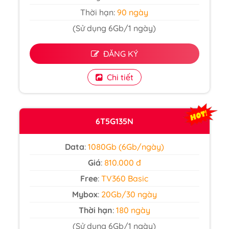
Thời hạn:
90 ngày
(Sử dụng 6Gb/1 ngày)
ĐĂNG KÝ
Chi tiết
6T5G135N
Data
:
1080Gb (6Gb/ngày)
Giá
:
810.000 đ
Free
:
TV360 Basic
Mybox
:
20Gb/30 ngày
Thời hạn
:
180 ngày
(Sử dụng 6Gb/1 ngày)