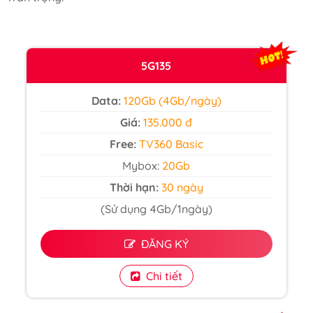
5G135
Data:
120Gb (4Gb/ngày)
Giá:
135.000 đ
Free:
TV360 Basic
Mybox:
20Gb
Thời hạn:
30 ngày
(Sử dụng 4Gb/1ngày)
ĐĂNG KÝ
Chi tiết