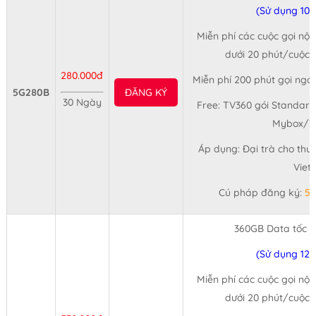
(Sử dụng 10
Miễn phí các cuộc gọi nội
dưới 20 phút/cuộc (
280.000đ
Miễn phí 200 phút gọi ngo
5G280B
ĐĂNG KÝ
30 Ngày
Free: TV360 gói Standard
Mybox/3
Áp dụng: Đại trà cho thu
Viet
Cú pháp đăng ký:
5
360GB Data tốc 
(Sử dụng 12
Miễn phí các cuộc gọi nội
dưới 20 phút/cuộc (