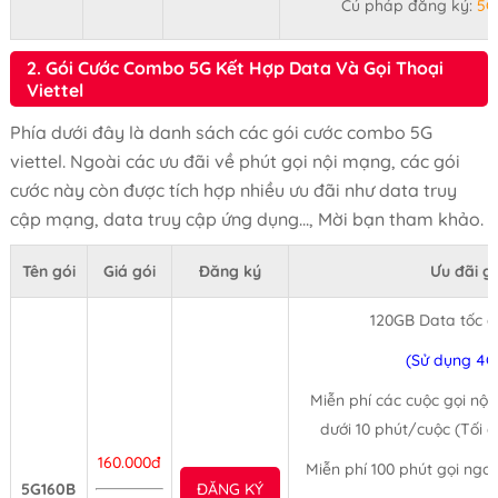
Cú pháp đăng ký:
5G
2. Gói Cước Combo 5G Kết Hợp Data Và Gọi Thoại
Viettel
Phía dưới đây là danh sách các gói cước combo 5G
viettel. Ngoài các ưu đãi về phút gọi nội mạng, các gói
cước này còn được tích hợp nhiều ưu đãi như data truy
cập mạng, data truy cập ứng dụng..., Mời bạn tham khảo.
Tên gói
Giá gói
Đăng ký
Ưu đãi g
120GB Data tốc 
(Sử dụng 4G
Miễn phí các cuộc gọi nội
dưới 10 phút/cuộc (Tối 
160.000đ
Miễn phí 100 phút gọi ngo
5G160B
ĐĂNG KÝ