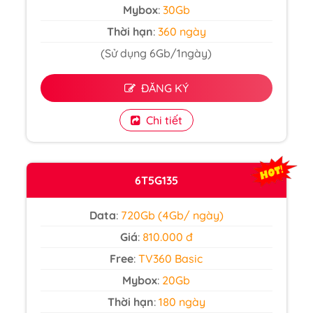
Mybox
:
30Gb
Thời hạn
:
360 ngày
(Sử dụng 6Gb/1ngày)
ĐĂNG KÝ
Chi tiết
6T5G135
Data
:
720Gb (4Gb/ ngày)
Giá
:
810.000 đ
Free
:
TV360 Basic
Mybox
:
20Gb
Thời hạn
:
180 ngày