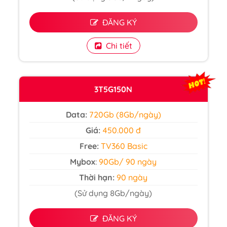
ĐĂNG KÝ
Chi tiết
3T5G150N
Data:
720Gb (8Gb/ngày)
Giá:
450.000 đ
Free:
TV360 Basic
Mybox
:
90Gb/ 90 ngày
Thời hạn:
90 ngày
(Sử dụng 8Gb/ngày)
ĐĂNG KÝ