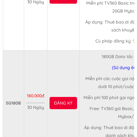
30 Ngày
Miễn phí TV360 Basic trê
20GB Mybox
Áp dụng: Thuê bao di độn
sách khuyến
Cú pháp đăng ký:
5
180GB Data tốc 
(Sử dụng 6G
Miễn phí các cuộc gọi nội
dưới 10 phút/cuộc (
180.000đ
Miễn phí 100 phút gọi ngo
5G180B
ĐĂNG KÝ
30 Ngày
Free: TV360 gói Basic, 
Mybox/3
Áp dụng: Thuê bao di động
danh sách khuy