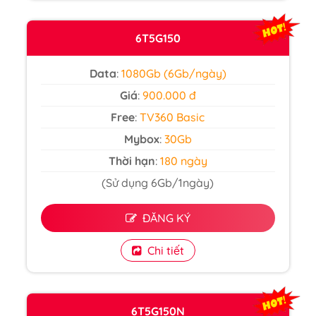
6T5G150
Data
:
1080Gb (6Gb/ngày)
Giá
:
900.000 đ
Free
:
TV360 Basic
Mybox
:
30Gb
Thời hạn
:
180 ngày
(Sử dụng 6Gb/1ngày)
ĐĂNG KÝ
Chi tiết
6T5G150N