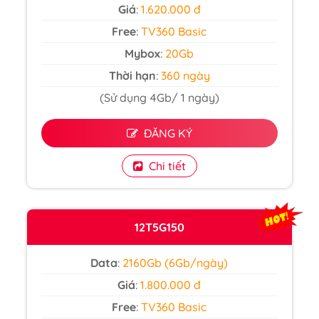
Giá
:
1.620.000 đ
Free
:
TV360 Basic
Mybox
:
20Gb
Thời hạn
:
360 ngày
(Sử dụng 4Gb/ 1 ngày)
ĐĂNG KÝ
Chi tiết
12T5G150
Data
:
2160Gb (6Gb/ngày)
Giá
:
1.800.000 đ
Free
:
TV360 Basic