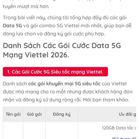
tuyến mượt mà hơn.
Trong bài viết này, chúng tôi tổng hợp đầy đủ các gói
Data 5G
và gói combo 5G Viettel mới nhất, giúp bạn dễ
dàng lựa chọn và đăng ký gói cước phù hợp.
Danh Sách Các Gói Cước Data 5G
Mạng Viettel 2026.
1. Các Gói Cước 5G Siêu tốc mạng Viettel.
Danh sách
các gói khuyến mại 5G siêu tốc
của Viettel
được nhà mạng cho ra mắt nhưng được khách hàng đón
nhận và đăng ký sử dụng rộng rãi. Mời bạn tham khảo.
Tên gói
Giá gói
Đăng ký
Ưu đãi gó
120GB Data tốc đ