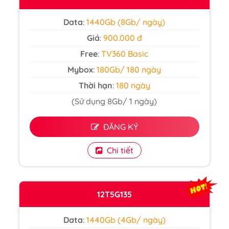
Data
:
1440Gb (8Gb/ ngày)
Giá
:
900.000 đ
Free
:
TV360 Basic
Mybox
:
180Gb/ 180 ngày
Thời hạn
:
180 ngày
(Sử dụng 8Gb/ 1 ngày)
ĐĂNG KÝ
Chi tiết
12T5G135
Data
:
1440Gb (4Gb/ ngày)