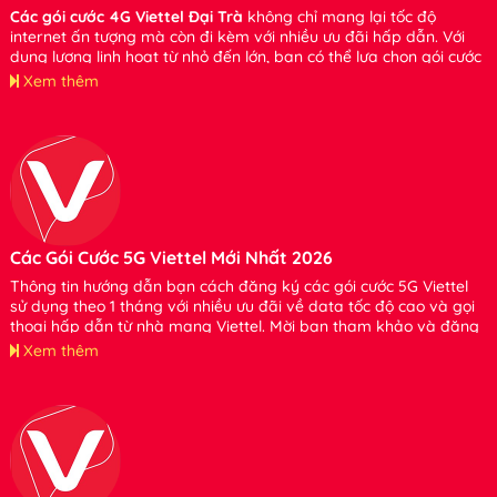
Các gói cước 4G Viettel Đại Trà
không chỉ mang lại tốc độ
internet ấn tượng mà còn đi kèm với nhiều ưu đãi hấp dẫn. Với
dung lượng linh hoạt từ nhỏ đến lớn, bạn có thể lựa chọn gói cước
phù hợp với nhu cầu của mình mà không cần lo lắng về việc tiêu
Xem thêm
tốn dung lượng. Xin hãy tham khảo và đăng ký sử dụng bạn nhé.
Các Gói Cước 5G Viettel Mới Nhất 2026
Thông tin hướng dẫn bạn cách đăng ký các gói cước 5G Viettel
sử dụng theo 1 tháng với nhiều ưu đãi về data tốc độ cao và gọi
thoại hấp dẫn từ nhà mạng Viettel. Mời bạn tham khảo và đăng
ký sử dụng nhé
Xem thêm