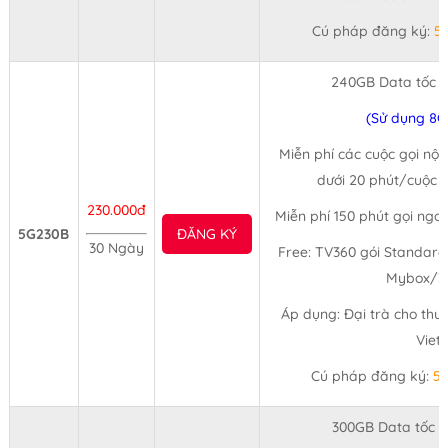
Cú pháp đăng ký:
5
240GB Data tốc 
(Sử dụng 8G
Miễn phí các cuộc gọi nội
dưới 20 phút/cuộc (
230.000đ
Miễn phí 150 phút gọi ngo
5G230B
ĐĂNG KÝ
30 Ngày
Free: TV360 gói Standard
Mybox/3
Áp dụng: Đại trà cho thu
Viet
Cú pháp đăng ký:
5
300GB Data tốc 