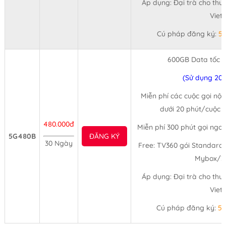
Áp dụng: Đại trà cho thu
Viet
Cú pháp đăng ký:
5
600GB Data tốc 
(Sử dụng 20
Miễn phí các cuộc gọi nội
dưới 20 phút/cuộc (
480.000đ
Miễn phí 300 phút gọi ngo
5G480B
ĐĂNG KÝ
30 Ngày
Free: TV360 gói Standard,
Mybox/3
Áp dụng: Đại trà cho thu
Viet
Cú pháp đăng ký:
5