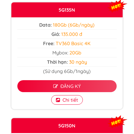
5G135N
Data:
180Gb (6Gb/ngày)
Giá:
135.000 đ
Free:
TV360 Basic 4K
Mybox:
20Gb
Thời hạn:
30 ngày
(Sử dụng 6Gb/1ngày)
ĐĂNG KÝ
Chi tiết
5G150N