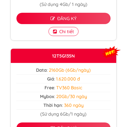
(Sử dụng 4Gb/ 1 ngày)
ĐĂNG KÝ
Chi tiết
12T5G135N
Data
:
2160Gb (6Gb/ngày)
Giá
:
1.620.000 đ
Free
:
TV360 Basic
Mybox
:
20Gb/30 ngày
Thời hạn
:
360 ngày
(Sử dụng 6Gb/1 ngày)