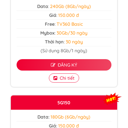
Data
:
240Gb (8Gb/ngày)
Giá
:
150.000 đ
Free
:
TV360 Basic
Mybox
:
30Gb/30 ngày
Thời hạn
:
30 ngày
(Sử dụng 8Gb/1 ngày)
ĐĂNG KÝ
Chi tiết
5G150
Data:
180Gb (6Gb/ngày)
Giá:
150.000 đ