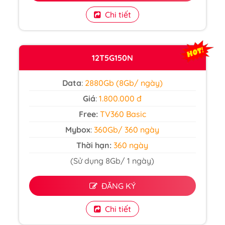
Chi tiết
12T5G150N
Data
:
2880Gb (8Gb/ ngày)
Giá
:
1.800.000 đ
Free:
TV360 Basic
Mybox
:
360Gb/ 360 ngày
Thời hạn:
360 ngày
(Sử dụng 8Gb/ 1 ngày)
ĐĂNG KÝ
Chi tiết