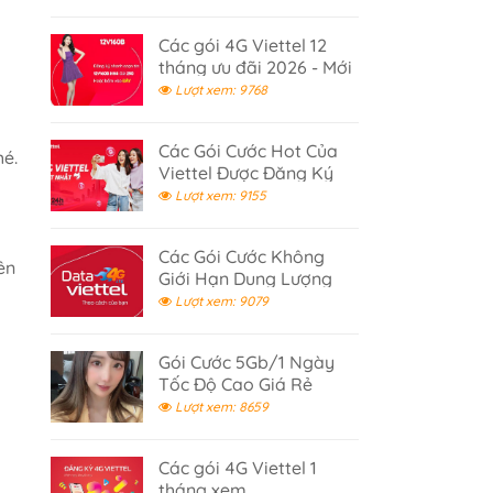
Các gói 4G Viettel 12
tháng ưu đãi 2026 - Mới
Cập Nhật
Lượt xem: 9768
Các Gói Cước Hot Của
hé.
Viettel Được Đăng Ký
Nhiều 2026
Lượt xem: 9155
Các Gói Cước Không
ên
Giới Hạn Dung Lượng
Data Viettel
Lượt xem: 9079
Gói Cước 5Gb/1 Ngày
Tốc Độ Cao Giá Rẻ
Viettel
Lượt xem: 8659
Các gói 4G Viettel 1
tháng xem