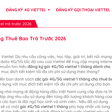
ĐĂNG KÝ 4G VIETTEL
ĐĂNG KÝ GỌI THOẠI VIETTEL
el trả trước 2026
ng Thuê Bao Trả Trước 2026
Viettel. Do nhu cầu công việc, học tập, giải trí, kết nối mạng
n data 4G/5G tốc độ cao của Viettel để truy cập mạng intern
g muốn tìm hiểu
đăng ký gói 4G/5G viettel 1 tháng dành cho
mục đích tiết kiệm tối đa chi phí sử dụng theo tháng?
u đến bạn danh sách
các gói 4G/5G viettel 1 tháng cho thuê 
dụng với mục đích tiết kiệm tối đa chi phí sử dụng cho bạn.
ững nhà mạng di động hàng đầu Việt Nam cung cấp đưa ra th
áp ứng nhu cầu sử dụng đến từng đối tượng khách hàng của
các bạn là đội ngũ học sinh và sinh viên... Nếu đã sử dụng
n sẽ có một
gói 4G/5G viettel 1 tháng
phù hợp nhất với từng
i tìm hiểu chi tiết về cách đăng ký gói cước Viettel này và