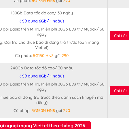
Cú pháp:
5G135N HN8
gửi
290
180Gb Data tốc độ cao/ 30 ngày
( Sử dụng 6Gb/ 1 ngày)
0 gói Basic trên MHN, Miễn phí 30Gb Lưu trữ Mybox/ 30
ngày
Chi tiết
g: Đại trà cho thuê bao di động trả trước toàn mạng
Viettel)
Cú pháp:
5G150 HN8
gửi
290
240Gb Data tốc độ cao/ 30 ngày
( Sử dụng 8Gb/ 1 ngày)
0 gói Basic trên MHN, Miễn phí 30Gb Lưu trữ Mybox/ 30
ngày
Chi tiết
Thuê bao di động trả trước theo danh sách khuyến mãi
riêng)
Cú pháp:
5G150N HN8
gửi
290
ội ngoại mạng Viettel theo tháng 2026.