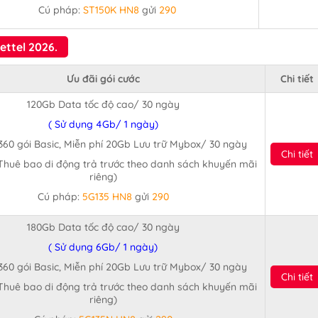
Cú pháp:
ST150K HN8
gửi
290
ettel 2026.
Ưu đãi gói cước
Chi tiết
120Gb Data tốc độ cao/ 30 ngày
( Sử dụng 4Gb/ 1 ngày)
360 gói Basic, Miễn phí 20Gb Lưu trữ Mybox/ 30 ngày
Chi tiết
Thuê bao di động trả trước theo danh sách khuyến mãi
riêng)
Cú pháp:
5G135 HN8
gửi
290
180Gb Data tốc độ cao/ 30 ngày
( Sử dụng 6Gb/ 1 ngày)
360 gói Basic, Miễn phí 20Gb Lưu trữ Mybox/ 30 ngày
Chi tiết
Thuê bao di động trả trước theo danh sách khuyến mãi
riêng)