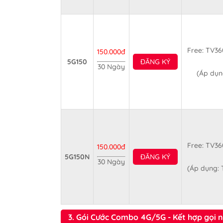
Free: TV36
150.000đ
5G150
ĐĂNG KÝ
30 Ngày
(Áp dụn
Free: TV36
150.000đ
5G150N
ĐĂNG KÝ
30 Ngày
(Áp dụng: 
3. Gói Cước Combo 4G/5G - Kết hợp gọi n