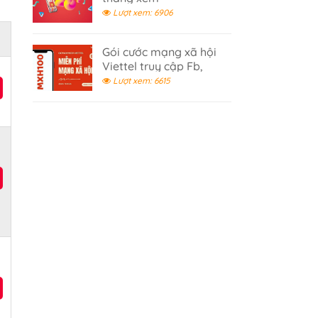
Youtube,Tiktok 2026
Lượt xem: 6906
Gói cước mạng xã hội
Viettel truy cập Fb,
Tiktok, Youtube không
Lượt xem: 6615
giới hạn- gói cước 100K