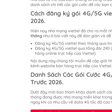
danh sách chi tiết các gói cước để các bạn 
Cách đăng ký gói 4G/5G viet
2026.
Hiện nay nhà mạng viettel đã cho ra mắt nh
tháng
như ở bài viết này để đơn giản và dễ 
Đăng ký 4G/5G viettel theo tháng qua lin
Đăng ký 4G/5G viettel qua tổng đài 290 (
hàng online trực tiếp của Viettel)
Nội dung này chúng tôi muốn đề cập giới th
kênh website bán hàng trực tiếp của Viette
Danh Sách Các Gói Cước 4G/
Trước 2026.
Dưới đây mời bạn tham khảo danh sách các
tháng đang được nhà mạng triển khai trong
ngay khi có nhu cầu về data 4G tốc độ cao 