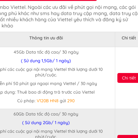
mbo Viettel. Ngoài các ưu đãi về phút gọi nội mạng, các gói
hong phú khác như sms hay data truy cập mạng, data truy c
ất nhiều khách hàng của Viettel yêu thích và đăng ký sử
m khảo
Thông tin ưu đãi
Chi tiết
45Gb Data tốc độ cao/ 30 ngày
( Sử dụng 1,5Gb/ 1 ngày)
phí các cuộc gọi nội mạng Viettel thời lượng dưới 10
phút/cuộc.
Chi tiết
ễn phí 50 phút gọi ngoại mạng Viettel / 30 ngày
p dụng: Thuê bao di động trả trước của Viettel
Cú pháp:
V120B HN8
gửi
290
60Gb Data tốc độ cao/ 30 ngày
( Sử dụng 2Gb/ 1 ngày)
phí các cuộc gọi nội mạng Viettel thời lượng dưới 10
phút/cuộc.