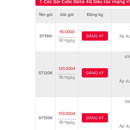
1. Các Gói Cước Data 4G Siêu tốc mạng Vi
Tên gói
Giá gói
Đăng ký
90.000đ
ST90K
ĐĂNG KÝ
Áp dụ
30 Ngày
60
120.000đ
ST120K
ĐĂNG KÝ
30 Ngày
Áp dụ
90
150.000đ
ST150K
ĐĂNG KÝ
30 Ngày
Áp dụ