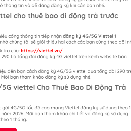
có thông tin và dễ dàng đăng ký khi cần bạn nhé.
tel cho thuê bao di động trả trước
iều cổng thông tin tiếp nhận
đăng ký 4G/5G Viettel 1
nhớ chúng tôi sẽ giới thiệu hai cách các bạn cùng theo dõi n
k tra cứu:
https://viettel.vn/
 290 Là tổng đài đăng ký 4G viettel trên kênh website bán
iệu đến bạn cách đăng ký 4G/5G viettel qua tổng đài 290 tr
l. Mời bạn tham khảo đăng ký sử dụng nhé.
5G viettel Cho Thuê Bao Di Động Trả
 gói 4G/5G tốc độ cao mạng Viettel đăng ký sử dụng theo 1
 năm 2026. Mời bạn tham khảo chi tiết và đăng ký sử dụng
theo 1 tháng.