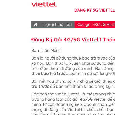
ĐĂNG KÝ 5G VIETTEL
Tiện ích nổi bật
Các gói 4G/5G Viett
Đăng Ký Gói 4G/5G Viettel 1 Thá
Bạn Thân Mến !
Bạn là người sử dụng thuê bao trả trước của 
xã hội... Bạn thường xuyên phải sử dụng đế
trên điện thoại di động của mình. Bạn đan
thuê bao trả trước
của mình để sử dụng với 
Bài viết này chúng tôi xin chia sẻ giới thiệ
trả trước
để bạn tiện tham khảo đăng ký sử 
Các bạn thân mến. Viettel là một trong nh
trường hàng loạt
các gói 4G/5G viettel
để đ
mình, từ các doanh nghiệp, doanh nhân, đến 
mạng di động của Viettel thì chắc chắn bạ
nhu cầu cụ thể của bạn. Chúng ta cùng nhau đ