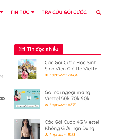
TIN TỨC
TRA CỨU GÓI CƯỚC
Tin đọc nhiều
Các Gói Cước Học Sinh
Sinh Viên Giá Rẻ Viettel
Lượt xem: 24430
et
Gói nội ngoại mạng
bao
Viettel 50k 70k 90k
120k - Gọi điện thả ga
Lượt xem: 11733
ị
Các Gói Cước 4G Viettel
Không Giới Hạn Dung
Lượng 2026
Lượt xem: 11133