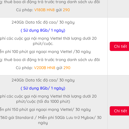
: thuê bao di động trả trước trong danh sách ưu đãi
Cú pháp:
V180B HN8
gửi
290
240Gb Data tốc độ cao/ 30 ngày
( Sử dụng 8Gb/ 1 ngày)
phí các cuộc gọi nội mạng Viettel thời lượng dưới 20
phút/cuộc.
Chi tiết
ễn phí 100 phút gọi ngoại mạng Viettel /30 ngày
: thuê bao di động trả trước trong danh sách ưu đãi
Cú pháp:
V200B HN8
gửi
290
240Gb Data tốc độ cao/ 30 ngày
( Sử dụng 8Gb/ 1 ngày)
phí các cuộc gọi nội mạng Viettel thời lượng dưới 20
phút/cuộc (tối đa 1000 phút)
ễn phí 150 phút gọi ngoại mạng Viettel/ 30 ngày
Chi tiết
V360 gói Standard / Miễn phí 50Gb Lưu trữ Mybox/ 30
ngày