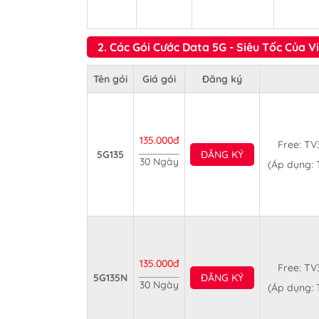
2. Các Gói Cước Data 5G - Siêu Tốc Của Vi
Tên gói
Giá gói
Đăng ký
135.000đ
Free: TV
5G135
ĐĂNG KÝ
30 Ngày
(Áp dụng: 
135.000đ
Free: TV
5G135N
ĐĂNG KÝ
30 Ngày
(Áp dụng: 