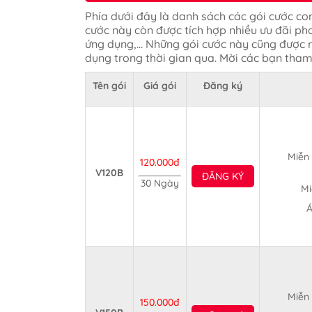
Phía dưới đây là danh sách các gói cước co
cước này còn được tích hợp nhiều ưu đãi p
ứng dụng,... Những gói cước này cũng được r
dụng trong thời gian qua. Mời các bạn tha
Tên gói
Giá gói
Đăng ký
Miễn 
120.000đ
V120B
ĐĂNG KÝ
30 Ngày
Mi
Á
Miễn 
150.000đ