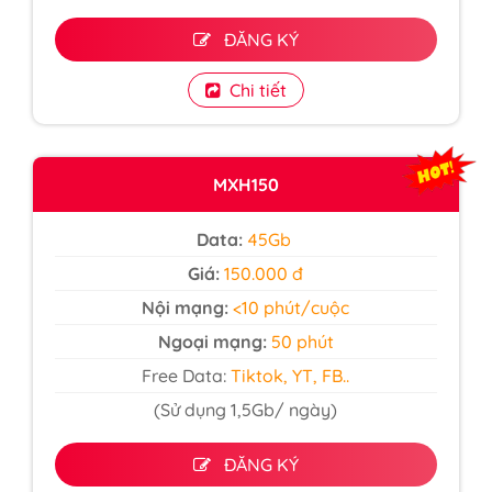
ĐĂNG KÝ
Chi tiết
MXH150
Data:
45Gb
Giá:
150.000 đ
Nội mạng:
<10 phút/cuộc
Ngoại mạng:
50 phút
Free Data:
Tiktok, YT, FB..
(Sử dụng 1,5Gb/ ngày)
ĐĂNG KÝ