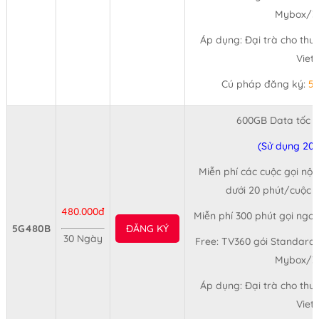
Mybox/3
Áp dụng: Đại trà cho thu
Viet
Cú pháp đăng ký:
5
600GB Data tốc 
(Sử dụng 20
Miễn phí các cuộc gọi nội
dưới 20 phút/cuộc (
480.000đ
Miễn phí 300 phút gọi ngo
5G480B
ĐĂNG KÝ
30 Ngày
Free: TV360 gói Standard,
Mybox/3
Áp dụng: Đại trà cho thu
Viet