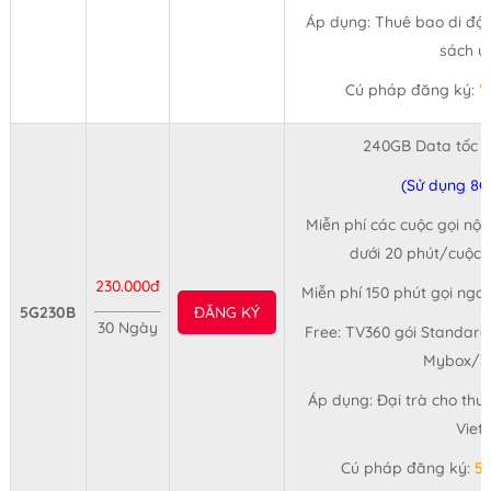
Áp dụng: Thuê bao di độn
sách ư
Cú pháp đăng ký:
V
240GB Data tốc 
(Sử dụng 8G
Miễn phí các cuộc gọi nội
dưới 20 phút/cuộc (
230.000đ
Miễn phí 150 phút gọi ngo
5G230B
ĐĂNG KÝ
30 Ngày
Free: TV360 gói Standard
Mybox/3
Áp dụng: Đại trà cho thu
Viet
Cú pháp đăng ký:
5