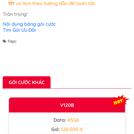
191
và làm theo hướng dẫn để hoàn tất.
Trân trọng!
Nội dung bảng gói cước
Tìm Gói Ưu Đãi
Tags:
GÓI CƯỚC KHÁC
V120B
Data:
45Gb
Giá:
120.000 đ