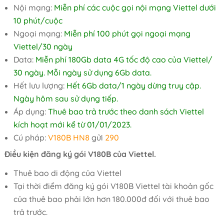
Nội mạng:
Miễn phí các cuộc gọi nội mạng Viettel dưới
10 phút/cuộc
Ngoại mạng:
Miễn phí 100 phút gọi ngoại mạng
Viettel/30 ngày
Data:
Miễn phí 180Gb data 4G tốc độ cao của Viettel/
30 ngày. Mỗi ngày sử dụng 6Gb data.
Hết lưu lượng:
Hết 6Gb data/1 ngày dừng truy cập.
Ngày hôm sau sử dụng tiếp.
Áp dụng:
Thuê bao trả trước theo danh sách Viettel
kích hoạt mới kể từ 01/01/2023.
Cú pháp:
V180B HN8
gửi
290
Điều kiện đăng ký gói V180B của Viettel.
Thuê bao di động của Viettel
Tại thời điểm đăng ký gói V180B Viettel tài khoản gốc
của thuê bao phải lớn hơn 180.000đ đối với thuê bao
trả trước.