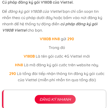
Cú pháp đăng ký gói V180B của Viettel.
Để
đăng ký gói V180B của Viettel
bạn chỉ cần soạn tin
nhắn theo cú pháp dưới đây hoặc bấm vào nút đăng ký
nhanh để hệ thống tự động điền
cú pháp đăng ký gói
V180B Viettel
cho bạn.
V180B
HN8
gửi
290
Trong đó
V180B
Là tên gói cước 4G Viettel mới
HN8
Là mã đăng ký gói cước trên website này.
290
Là tổng đài tiếp nhận thông tin đăng ký gói cước
của Viettel (miễn phí nhắn tin qua tổng đài)
ĐĂNG KÝ NHANH