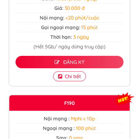
Giá:
30.000 đ
Nội mạng:
<20 phút/cuộc
Gọi ngoại mạng:
15 phút
Thời hạn:
3 ngày
(Hết 5Gb/ ngày dừng truy cập)
ĐĂNG KÝ
Chi tiết
F190
Nội mạng :
Mphi < 10p
Ngoại mạng :
100 phút
Sms:
0 sms