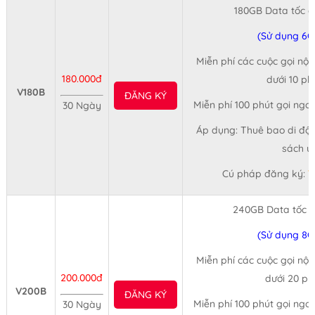
180GB Data tốc 
(Sử dụng 6G
Miễn phí các cuộc gọi nội
180.000đ
dưới 10 ph
V180B
ĐĂNG KÝ
Miễn phí 100 phút gọi ngo
30 Ngày
Áp dụng: Thuê bao di độn
sách ư
Cú pháp đăng ký:
V
240GB Data tốc 
(Sử dụng 8G
Miễn phí các cuộc gọi nội
200.000đ
dưới 20 ph
V200B
ĐĂNG KÝ
Miễn phí 100 phút gọi ngo
30 Ngày