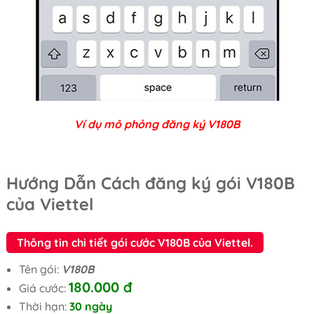
Ví dụ mô phỏng đăng ký V180B
Hướng Dẫn Cách đăng ký gói V180B
của Viettel
Thông tin chi tiết gói cước V180B của Viettel.
Tên gói:
V180B
180.000 đ
Giá cước:
Thời hạn:
30 ngày