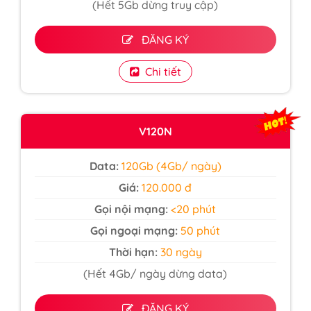
(Hết 5Gb dừng truy cập)
ĐĂNG KÝ
Chi tiết
V120N
Data:
120Gb (4Gb/ ngày)
Giá:
120.000 đ
Gọi nội mạng:
<20 phút
Gọi ngoại mạng:
50 phút
Thời hạn:
30 ngày
(Hết 4Gb/ ngày dừng data)
ĐĂNG KÝ