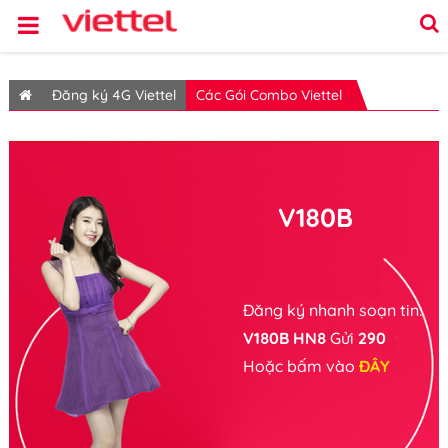
Đăng ký 4G Viettel
Các Gói Combo Viettel
V180B
Đăng ký nhanh soạn tin:
V180B HN8
Gửi
290
Hoặc bấm vào
ĐÂY