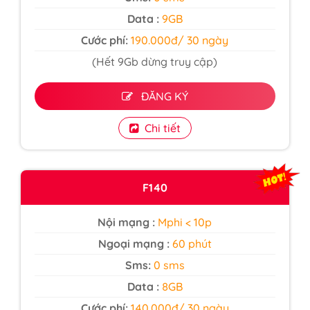
Data :
9GB
Cước phí:
190.000đ/ 30 ngày
(Hết 9Gb dừng truy cập)
ĐĂNG KÝ
Chi tiết
F140
Nội mạng :
Mphi < 10p
Ngoại mạng :
60 phút
Sms:
0 sms
Data :
8GB
Cước phí:
140.000đ/ 30 ngày