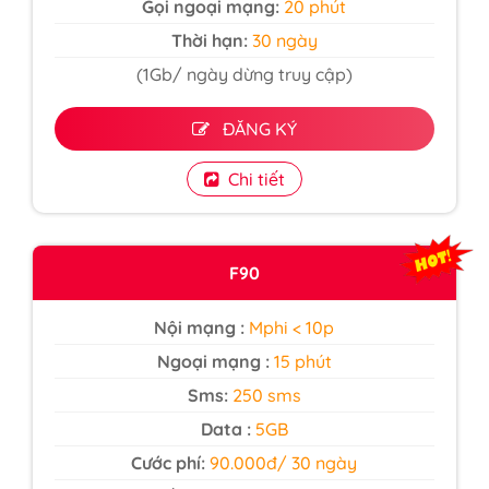
Gọi ngoại mạng:
20 phút
Thời hạn:
30 ngày
(1Gb/ ngày dừng truy cập)
ĐĂNG KÝ
Chi tiết
F90
Nội mạng :
Mphi < 10p
Ngoại mạng :
15 phút
Sms:
250 sms
Data :
5GB
Cước phí:
90.000đ/ 30 ngày