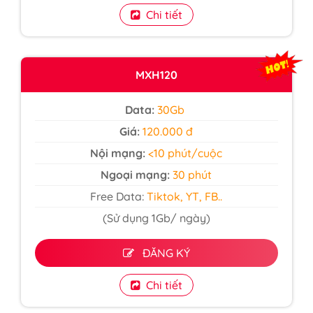
Chi tiết
MXH120
Data:
30Gb
Giá:
120.000 đ
Nội mạng:
<10 phút/cuộc
Ngoại mạng:
30 phút
Free Data:
Tiktok, YT, FB..
(Sử dụng 1Gb/ ngày)
ĐĂNG KÝ
Chi tiết