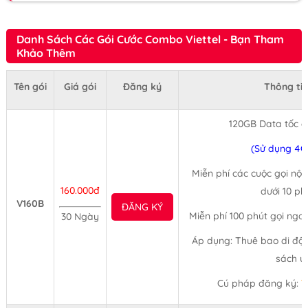
Danh Sách Các Gói Cước Combo Viettel - Bạn Tham
Khảo Thêm
Tên gói
Giá gói
Đăng ký
Thông tin
120GB Data tốc 
(Sử dụng 4G
Miễn phí các cuộc gọi nội
160.000đ
dưới 10 ph
V160B
ĐĂNG KÝ
Miễn phí 100 phút gọi ngo
30 Ngày
Áp dụng: Thuê bao di độn
sách ư
Cú pháp đăng ký:
V