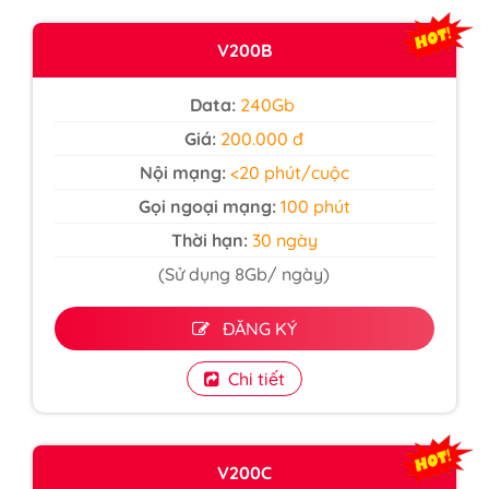
V200B
Data:
240Gb
Giá:
200.000 đ
Nội mạng:
<20 phút/cuộc
Gọi ngoại mạng:
100 phút
Thời hạn:
30 ngày
(Sử dụng 8Gb/ ngày)
ĐĂNG KÝ
Chi tiết
V200C