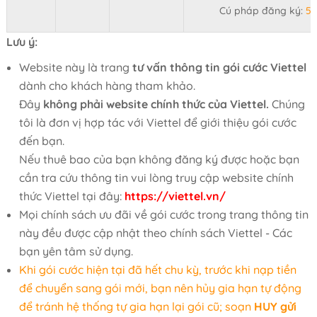
Cú pháp đăng ký:
5
Lưu ý:
Website này là trang
tư vấn thông tin gói cước Viettel
dành cho khách hàng tham khảo.
Đây
không phải website chính thức của Viettel.
Chúng
tôi là đơn vị hợp tác với Viettel để giới thiệu gói cước
đến bạn.
Nếu thuê bao của bạn không đăng ký được hoặc bạn
cần tra cứu thông tin vui lòng truy cập website chính
thức Viettel tại đây:
https://viettel.vn/
Mọi chính sách ưu đãi về gói cước trong trang thông tin
này đều được cập nhật theo chính sách Viettel - Các
bạn yên tâm sử dụng.
Khi gói cước hiện tại đã hết chu kỳ, trước khi nạp tiền
để chuyển sang gói mới, bạn nên hủy gia hạn tự động
để tránh hệ thống tự gia hạn lại gói cũ; soạn
HUY gửi