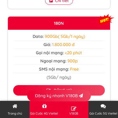
Chi tiết
180N
Data:
900Gb( 5Gb/1 ngày)
Giá:
1.800.000 đ
Gọi nội mạng:
<20 phút
Ngoại mạng:
900p
SMS nội mạng:
Free
(5Gb/ ngày)
ĐĂNG KÝ
Đăng ký nhanh V180B
Chi tiết
Trang chủ
Gói Cước 4G Viettel
V180B
Gói Cước 5G Viettel