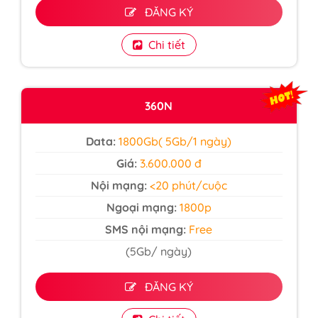
ĐĂNG KÝ
Chi tiết
360N
Data:
1800Gb( 5Gb/1 ngày)
Giá:
3.600.000 đ
Nội mạng:
<20 phút/cuộc
Ngoại mạng:
1800p
SMS nội mạng:
Free
(5Gb/ ngày)
ĐĂNG KÝ