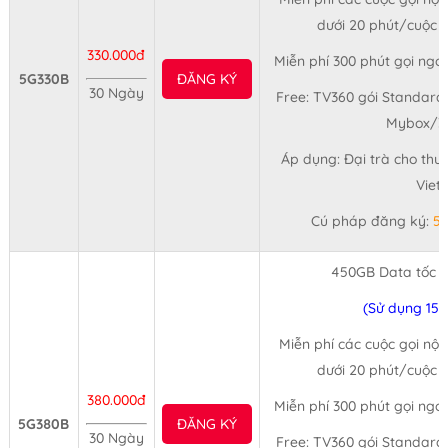
dưới 20 phút/cuộc (
330.000đ
Miễn phí 300 phút gọi ngo
5G330B
ĐĂNG KÝ
30 Ngày
Free: TV360 gói Standard,
Mybox/3
Áp dụng: Đại trà cho thu
Viet
Cú pháp đăng ký:
5
450GB Data tốc 
(Sử dụng 15
Miễn phí các cuộc gọi nội
dưới 20 phút/cuộc (
380.000đ
Miễn phí 300 phút gọi ngo
5G380B
ĐĂNG KÝ
30 Ngày
Free: TV360 gói Standard,