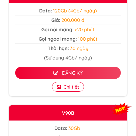
Data:
120Gb (4Gb/ ngày)
Giá:
200.000 đ
Gọi nội mạng:
<20 phút
Gọi ngoại mạng:
100 phút
Thời hạn:
30 ngày
(Sử dụng 4Gb/ ngày)
ĐĂNG KÝ
Chi tiết
V90B
Data:
30Gb