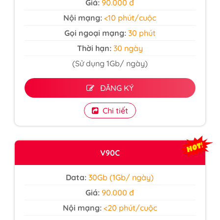
Giá:
90.000 đ
Nội mạng:
<10 phút/cuộc
Gọi ngoại mạng:
30 phút
Thời hạn:
30 ngày
(Sử dụng 1Gb/ ngày)
ĐĂNG KÝ
Chi tiết
V90C
Data:
30Gb (1Gb/ ngày)
Giá:
90.000 đ
Nội mạng:
<20 phút/cuộc