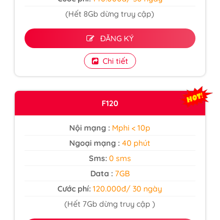
(Hết 8Gb dừng truy cập)
ĐĂNG KÝ
Chi tiết
F120
Nội mạng :
Mphi < 10p
Ngoại mạng :
40 phút
Sms:
0 sms
Data :
7GB
Cước phí:
120.000đ/ 30 ngày
(Hết 7Gb dừng truy cập )