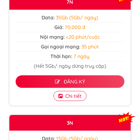
7N
Data:
35Gb (5Gb/ ngày)
Giá:
70.000 đ
Nội mạng:
<20 phút/cuộc
Gọi ngoại mạng:
35 phút
Thời hạn:
7 ngày
(Hết 5Gb/ ngày dừng truy cập)
ĐĂNG KÝ
Chi tiết
3N
Data:
15Gb (5Gb/ ngày)