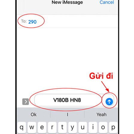
290
V180B HN8