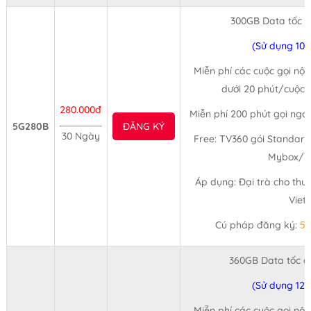
300GB Data tốc 
(Sử dụng 10
Miễn phí các cuộc gọi nội
dưới 20 phút/cuộc (
280.000đ
Miễn phí 200 phút gọi ngo
5G280B
ĐĂNG KÝ
30 Ngày
Free: TV360 gói Standard
Mybox/3
Áp dụng: Đại trà cho thu
Viet
Cú pháp đăng ký:
5
360GB Data tốc đ
(Sử dụng 12
Miễn phí các cuộc gọi nội