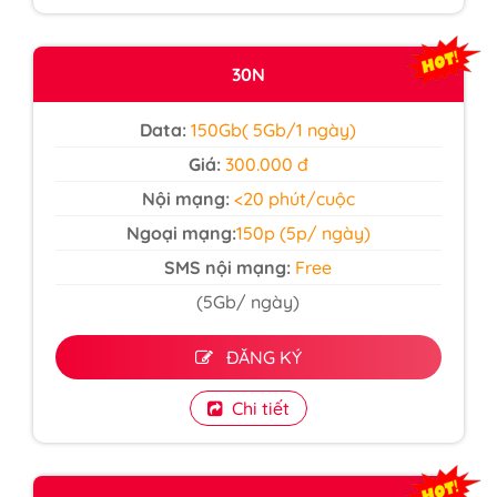
30N
Data:
150Gb( 5Gb/1 ngày)
Giá:
300.000 đ
Nội mạng:
<20 phút/cuộc
Ngoại mạng:
150p (5p/ ngày)
SMS nội mạng:
Free
(5Gb/ ngày)
ĐĂNG KÝ
Chi tiết