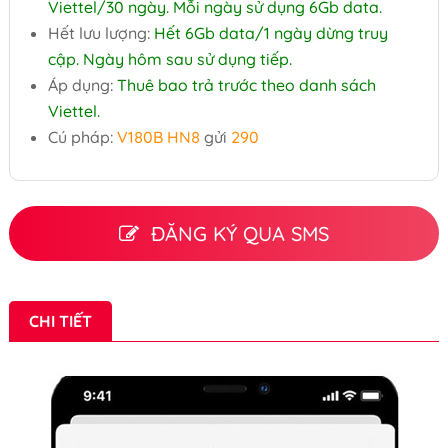
Viettel/30 ngày. Mỗi ngày sử dụng 6Gb data.
Hết lưu lượng:
Hết 6Gb data/1 ngày dừng truy
cập. Ngày hôm sau sử dụng tiếp.
Áp dụng:
Thuê bao trả trước theo danh sách
Viettel.
Cú pháp:
V180B HN8
gửi
290
ĐĂNG KÝ QUA SMS
CHI TIẾT