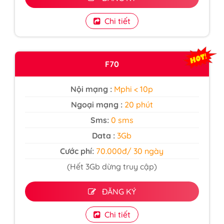
Chi tiết
F70
Nội mạng :
Mphi < 10p
Ngoại mạng :
20 phút
Sms:
0 sms
Data :
3Gb
Cước phí:
70.000đ/ 30 ngày
(Hết 3Gb dừng truy cập)
ĐĂNG KÝ
Chi tiết