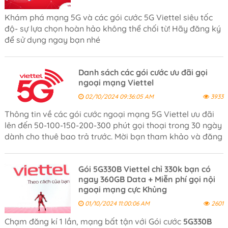
Khám phá mạng 5G và các gói cước 5G Viettel siêu tốc
độ- sự lựa chọn hoàn hảo không thể chối từ! Hãy đăng ký
để sử dụng ngay bạn nhé
Danh sách các gói cước ưu đãi gọi
ngoại mạng Viettel
02/10/2024 09:36:05 AM
3933
Thông tin về các gói cước ngoại mạng 5G Viettel ưu đãi
lên đến 50-100-150-200-300 phút gọi thoại trong 30 ngày
dành cho thuê bao trả trước. Mời bạn tham khảo và đăng
ký sử dụng
Gói 5G330B Viettel chỉ 330k bạn có
ngay 360GB Data + Miễn phí gọi nội
ngoại mạng cực Khủng
01/10/2024 11:00:06 AM
2601
Chạm đăng kí 1 lần, mạng bất tận với Gói cước
5G330B