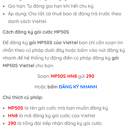
Gia hạn: Tự động gia hạn khi hết chu kỳ
Áp dụng: Cho tất cả thuê bao di động trả trước theo
danh sách Viettel.
Cách đăng ký gói cước MP50S
Để đăng ký
gói MP50S của Viettel
bạn chỉ cần soạn tin
nhắn theo cú pháp dưới đây hoặc bấm vào nút đăng ký
nhanh để hệ thống tự động điền cú pháp đăng ký
gói
MP50S Viettel
cho bạn.
Soạn:
MP50S
HN8
gửi
290
Hoặc
bấm
ĐĂNG KÝ NHANH
Chú thích cú pháp:
MP50S
là tên gói cước mà bạn muốn đăng ký
HN8
là mã đăng ký gói cước của Viettel
290
là tổng đài tiếp nhận đăng ký gói cước