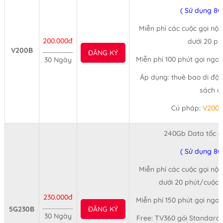
( Sử dụng 8G
Miễn phí các cuộc gọi nội
200.000đ
dưới 20 ph
V200B
ĐĂNG KÝ
Miễn phí 100 phút gọi ngo
30 Ngày
Áp dụng: thuê bao di độn
sách ư
Cú pháp:
V200
240Gb Data tốc đ
( Sử dụng 8G
Miễn phí các cuộc gọi nội
dưới 20 phút/cuộc (
230.000đ
Miễn phí 150 phút gọi ngo
5G230B
ĐĂNG KÝ
30 Ngày
Free: TV360 gói Standard 