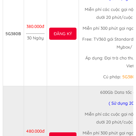
Miễn phí các cuộc gọi nội
dưới 20 phút/cuộc (
380.000đ
Miễn phí 300 phút gọi ngo
5G380B
ĐĂNG KÝ
30 Ngày
Free: TV360 gói Standard 
Mybox/ 3
Áp dụng: Đại trà cho thu
Viet
Cú pháp:
5G380
600Gb Data tốc đ
( Sử dụng 20
Miễn phí các cuộc gọi nội
dưới 20 phút/cuộc (
480.000đ
Miễn phí 300 phút gọi ngo