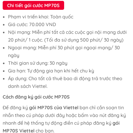
Chi tiết gói cước MP70S
Phạm vi triển khai: Toàn quốc
Giá cước: 70.000 VND
Nội mạng: Miễn phí tất cả các cuộc gọi nội mạng dưới
20 phút/ 1 cuộc. (Tối đa sử dụng 500 phút/ 30 ngày)
Ngoại mạng: Miễn phí 30 phút gọi ngoại mạng/ 30
ngày
Thời gian sử dụng: 30 ngày
Gia hạn: Tự động gia hạn khi hết chu kỳ
Áp dụng: Cho tất cả thuê bao di động trả trước theo
danh sách Viettel.
Cách đăng ký gói cước MP70S
Để đăng ký
gói MP70S của Viettel
bạn chỉ cần soạn tin
nhắn theo cú pháp dưới đây hoặc bấm vào nút đăng ký
nhanh để hệ thống tự động điền cú pháp đăng ký
gói
MP70S Viettel
cho bạn.