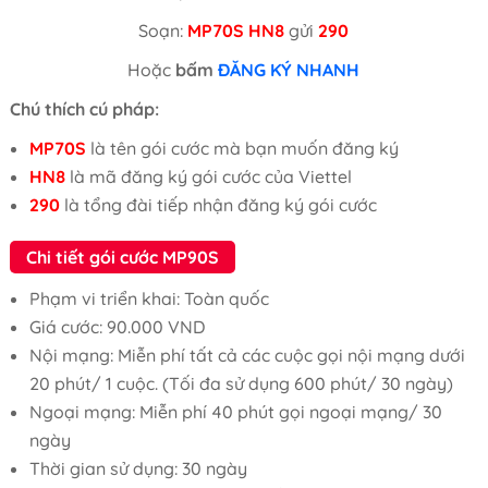
Soạn:
MP70S
HN8
gửi
290
Hoặc
bấm
ĐĂNG KÝ NHANH
Chú thích cú pháp:
MP70S
là tên gói cước mà bạn muốn đăng ký
HN8
là mã đăng ký gói cước của Viettel
290
là tổng đài tiếp nhận đăng ký gói cước
Chi tiết gói cước MP90S
Phạm vi triển khai: Toàn quốc
Giá cước: 90.000 VND
Nội mạng: Miễn phí tất cả các cuộc gọi nội mạng dưới
20 phút/ 1 cuộc. (Tối đa sử dụng 600 phút/ 30 ngày)
Ngoại mạng: Miễn phí 40 phút gọi ngoại mạng/ 30
ngày
Thời gian sử dụng: 30 ngày