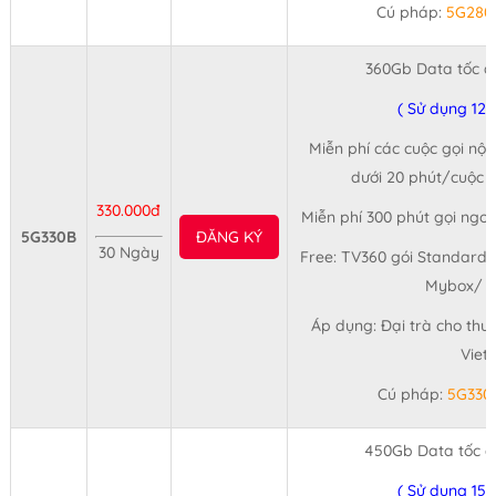
Cú pháp:
5G280
360Gb Data tốc đ
( Sử dụng 12
Miễn phí các cuộc gọi nội
dưới 20 phút/cuộc (
330.000đ
Miễn phí 300 phút gọi ngo
5G330B
ĐĂNG KÝ
30 Ngày
Free: TV360 gói Standard 
Mybox/ 3
Áp dụng: Đại trà cho thu
Viet
Cú pháp:
5G330
450Gb Data tốc đ
( Sử dụng 15