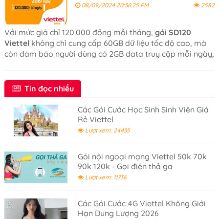
08/09/2024 20:36:25 PM
2582
Với mức giá chỉ 120.000 đồng mỗi tháng,
gói SD120
Viettel
không chỉ cung cấp 60GB dữ liệu tốc độ cao, mà
còn đảm bảo người dùng có 2GB data truy cập mỗi ngày,
giúp duy trì kết nối ổn định và mượt mà trong suốt cả
tháng.
Tin đọc nhiều
Các Gói Cước Học Sinh Sinh Viên Giá
Rẻ Viettel
Lượt xem: 24435
Gói nội ngoại mạng Viettel 50k 70k
90k 120k - Gọi điện thả ga
Lượt xem: 11736
Các Gói Cước 4G Viettel Không Giới
Hạn Dung Lượng 2026