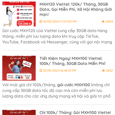
MXH120 Viettel: 120k/ Tháng, 30GB
Data, Gọi Miễn Phí, Xã Hội Không Giới
Hạn!
10/09/2024 17:07:09 PM
2894
Gói cước MXH120 của Viettel cung cấp 30GB data hàng
tháng, miễn phí lưu lượng data khi truy cập TikTok,
YouTube, Facebook và Messenger, cùng với gọi nội mạng
Viettel dưới 10 phút/ cuộc và 30 phút gọi ngoại mạng
miễn phí mỗi tháng.
Tiết Kiệm Ngay! MXH100 Viettel:
100k/ Tháng, 30GB Data Miễn Phí!
10/09/2024 16:48:51 PM
2832
Với mức giá chỉ 100k/tháng,
gói cước MXH100
không chỉ
cung cấp 30GB data tốc độ cao mà còn miễn phí lưu
lượng data cho các ứng dụng mạng xã hội và giải trí phổ
biến như TikTok, YouTube, Facebook, và nhắn tin
Messenger.
Chỉ 100k/ Tháng: Gói MXH100 Viettel