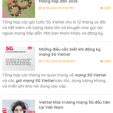
tháng hấp dẫn 2026
18/10/2024 15:11:58 PM
3205
Tổng hợp các gói cước 5G Viettel chu kì 12 tháng ưu đãi
và tiết kiệm với lượng data lớn và khuyến mại gọi nội
ngoại mạng hấp dẫn. Mời bạn tham khảo và đăng ký.
Những điều cần biết khi đăng ký
mạng 5G Viettel
17/10/2024 09:10:08 AM
2962
Tổng hợp các thông tin quan trọng về
mạng 5G Viettel
và các
gói mạng 5G Viettel
siêu tốc, dung lượng khủng
và miễn phí kho nội dung cao cấp.
Viettel khai trương mạng 5G đầu tiên
tại Việt Nam