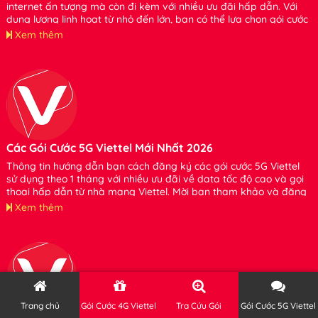
internet ấn tượng mà còn đi kèm với nhiều ưu đãi hấp dẫn. Với
dung lượng linh hoạt từ nhỏ đến lớn, bạn có thể lựa chọn gói cước
phù hợp với nhu cầu của mình mà không cần lo lắng về việc tiêu
Xem thêm
tốn dung lượng. Xin hãy tham khảo và đăng ký sử dụng bạn nhé.
Các Gói Cước 5G Viettel Mới Nhất 2026
Thông tin hướng dẫn bạn cách đăng ký các gói cước 5G Viettel
sử dụng theo 1 tháng với nhiều ưu đãi về data tốc độ cao và gọi
thoại hấp dẫn từ nhà mạng Viettel. Mời bạn tham khảo và đăng
ký sử dụng nhé
Xem thêm
Trang chủ
Gói Cước 4G Viettel
Tra Cứu Gói
Gói Cước 5G Viettel