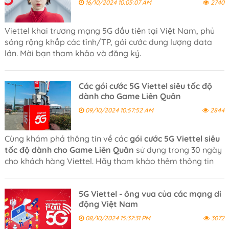
16/10/2024 10:05:07 AM
2740
Viettel khai trương mạng 5G đầu tiên tại Việt Nam, phủ
sóng rộng khắp các tỉnh/TP, gói cước dung lượng data
lớn. Mời bạn tham khảo và đăng ký.
Các gói cước 5G Viettel siêu tốc độ
dành cho Game Liên Quân
09/10/2024 10:57:52 AM
2844
Cùng khám phá thông tin về các
gói cước 5G Viettel siêu
tốc độ dành cho Game Liên Quân
sử dụng trong 30 ngày
cho khách hàng Viettel. Hãy tham khảo thêm thông tin
và đăng kí sử dụng ngay hôm nay bạn nhé!
5G Viettel - ông vua của các mạng di
động Việt Nam
08/10/2024 15:37:31 PM
3072