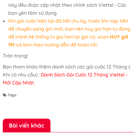
này đều được cập nhật theo chính sách Viettel - Các
bạn yên tâm sử dụng.
Khi gói cước hiện tại đã hết chu kỳ, trước khi nạp tiền
để chuyển sang gói mới, bạn nên hủy gia hạn tự động
để tránh hệ thống tự gia hạn lại gói cũ; soạn
HUY gửi
191
và làm theo hướng dẫn để hoàn tất.
Trân trọng!
Bạn tham khảo thêm danh sách các gói cước 12 Tháng (
Khi có nhu cầu) :
Danh Sách Gói Cước 12 Tháng Viettel -
Mới Cập Nhật
Tags:
Bài viết khác