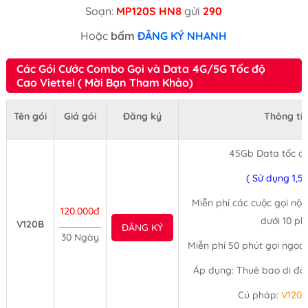
Soạn:
MP120S HN8
gửi
290
Hoặc
bấm
ĐĂNG KÝ NHANH
Các Gói Cước Combo Gọi và Data 4G/5G Tốc độ
Cao Viettel ( Mời Bạn Tham Khảo)
Tên gói
Giá gói
Đăng ký
Thông tin
45Gb Data tốc đ
( Sử dụng 1,5
Miễn phí các cuộc gọi nội
120.000đ
dưới 10 ph
V120B
ĐĂNG KÝ
30 Ngày
Miễn phí 50 phút gọi ngoạ
Áp dụng: Thuê bao di độn
Cú pháp:
V120