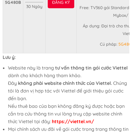
5G480B
ĐĂNG KÝ
30 Ngày
Free: TV360 gói Standard 
Mybox/ 3
Áp dụng: Đại trà cho thu
Viet
Cú pháp:
5G480
Lưu ý:
Website này là trang
tư vấn thông tin gói cước Viettel
dành cho khách hàng tham khảo.
Đây
không phải website chính thức của Viettel.
Chúng
tôi là đơn vị hợp tác với Viettel để giới thiệu gói cước
đến bạn.
Nếu thuê bao của bạn không đăng ký được hoặc bạn
cần tra cứu thông tin vui lòng truy cập website chính
thức Viettel tại đây:
https://viettel.vn/
Mọi chính sách ưu đãi về gói cước trong trang thông tin