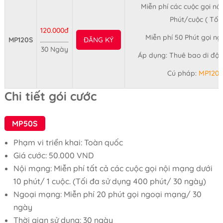
Miễn phí các cuộc gọi nội
Phút/cuộc ( Tối 
120.000đ
Miễn phí 50 Phút gọi n
MP120S
ĐĂNG KÝ
30 Ngày
Áp dụng: Thuê bao di động
Cú pháp:
MP120
Chi tiết gói cước
MP50S
Phạm vi triển khai: Toàn quốc
Giá cước: 50.000 VND
Nội mạng: Miễn phí tất cả các cuộc gọi nội mạng dưới
10 phút/ 1 cuộc. (Tối đa sử dụng 400 phút/ 30 ngày)
Ngoại mạng: Miễn phí 20 phút gọi ngoại mạng/ 30
ngày
Thời gian sử dụng: 30 ngày