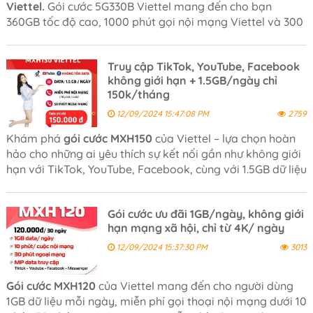
Viettel.
Gói cước 5G330B Viettel mang đến cho bạn
360GB tốc độ cao, 1000 phút gọi nội mạng Viettel và 300
phút ngoại mạng trong 30 ngày. Do đó, bạn sẽ thoải
mái lướt web, liên lạc với người thân và khách hàng của
Truy cập TikTok, YouTube, Facebook
mình!
không giới hạn + 1.5GB/ngày chỉ
150k/tháng
12/09/2024 15:47:08 PM
2759
Khám phá
gói cước MXH150
của Viettel – lựa chọn hoàn
hảo cho những ai yêu thích sự kết nối gần như không giới
hạn với TikTok, YouTube, Facebook, cùng với 1.5GB dữ liệu
miễn phí mỗi ngày và các cuộc gọi nội mạng Viettel miễn
phí dưới 10 phút.
Gói cước ưu đãi 1GB/ngày, không giới
hạn mạng xã hội, chỉ từ 4K/ ngày
12/09/2024 15:37:30 PM
3013
Gói cước MXH120
của Viettel mang đến cho người dùng
1GB dữ liệu mỗi ngày, miễn phí gọi thoại nội mạng dưới 10