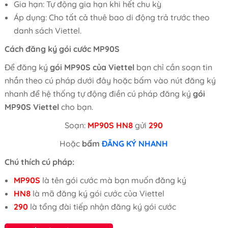
Gia hạn: Tự động gia hạn khi hết chu kỳ
Áp dụng: Cho tất cả thuê bao di động trả trước theo
danh sách Viettel.
Cách đăng ký gói cước MP90S
Để đăng ký
gói MP90S của Viettel
bạn chỉ cần soạn tin
nhắn theo cú pháp dưới đây hoặc bấm vào nút đăng ký
nhanh để hệ thống tự động điền cú pháp đăng ký
gói
MP90S Viettel
cho bạn.
Soạn:
MP90S HN8
gửi
290
Hoặc
bấm
ĐĂNG KÝ NHANH
Chú thích cú pháp:
MP90S
là tên gói cước mà bạn muốn đăng ký
HN8
là mã đăng ký gói cước của Viettel
290
là tổng đài tiếp nhận đăng ký gói cước