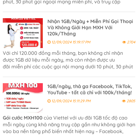
phút, 30 phút gọi ngoại mạng miễn phí, và truy cập
không giới hạn vào các mạng xã hội chỉ với 120.000
đồng/tháng.
Nhận 1GB/Ngày + Miễn Phí Gọi Thoại
Và Không Giới Hạn MXH Với
120k/Tháng
12/09/2024 15:19:17 PM
2704
Với chỉ 120.000 đồng mỗi tháng, bạn không chỉ nhận
được 1GB dữ liệu mỗi ngày, mà còn nhận được ưu
đãi miễn phí các cuộc gọi nội mạng dưới 10 phút, 30 phút
gọi ngoại mạng miễn phí và đặc biệt là không giới hạn
dung lượng khi truy cập MXH.
1GB/ngày, thả ga Facebook, TikTok,
YouTube - tất cả chỉ với 100k/tháng!
12/09/2024 15:11:29 PM
2805
Gói cước MXH100
của Viettel với ưu đãi 1GB tốc độ cao
mỗi ngày cùng khả năng truy cập gần như không giới hạn
vào ba nền tảng phổ biến nhất hiện nay – Facebook,