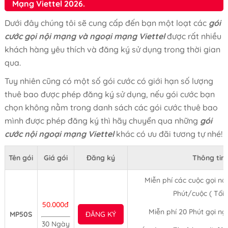
Mạng Viettel 2026.
Dưới đây chúng tôi sẽ cung cấp đến bạn một loạt các
gói
cước gọi nội mạng và ngoại mạng Viettel
được rất nhiều
khách hàng yêu thích và đăng ký sử dụng trong thời gian
qua.
Tuy nhiên cũng có một số gói cước có giới hạn số lượng
thuê bao được phép đăng ký sử dụng, nếu gói cước bạn
chọn không nằm trong danh sách các gói cước thuê bao
mình được phép đăng ký thì hãy chuyển qua những
gói
cước nội ngoại mạng Viettel
khác có ưu đãi tương tự nhé!
Tên gói
Giá gói
Đăng ký
Thông tin
Miễn phí các cuộc gọi nội
Phút/cuộc ( Tối 
50.000đ
Miễn phí 20 Phút gọi n
MP50S
ĐĂNG KÝ
30 Ngày