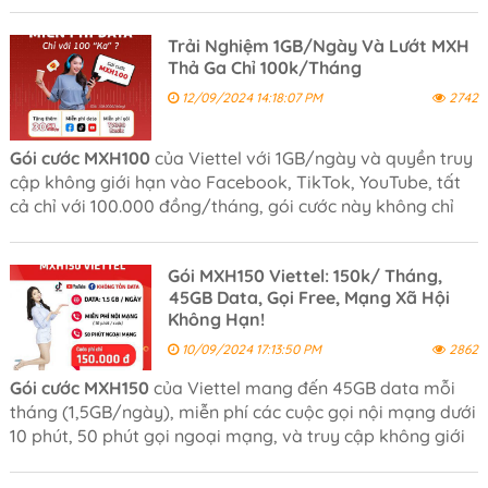
TikTok và YouTube – với mức giá chỉ 100.000
đồng/tháng.
Trải Nghiệm 1GB/Ngày Và Lướt MXH
Thả Ga Chỉ 100k/Tháng
12/09/2024 14:18:07 PM
2742
Gói cước MXH100
của Viettel với 1GB/ngày và quyền truy
cập không giới hạn vào Facebook, TikTok, YouTube, tất
cả chỉ với 100.000 đồng/tháng, gói cước này không chỉ
giúp bạn thoải mái kết nối, giải trí mà còn tiết kiệm đáng
kể chi phí.
Gói MXH150 Viettel: 150k/ Tháng,
45GB Data, Gọi Free, Mạng Xã Hội
Không Hạn!
10/09/2024 17:13:50 PM
2862
Gói cước MXH150
của Viettel mang đến 45GB data mỗi
tháng (1,5GB/ngày), miễn phí các cuộc gọi nội mạng dưới
10 phút, 50 phút gọi ngoại mạng, và truy cập không giới
hạn các mạng xã hội với mức giá chỉ 150.000 đồng/
tháng.