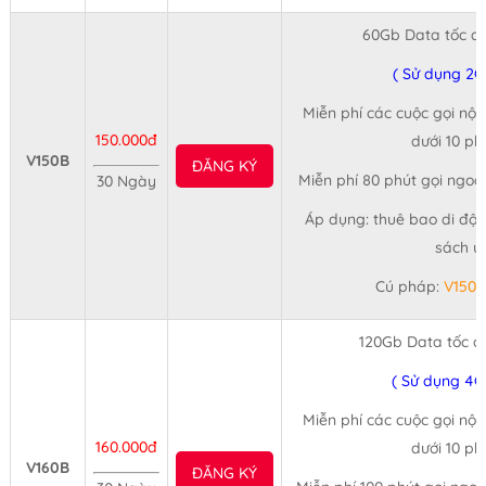
60Gb Data tốc đ
( Sử dụng 2G
Miễn phí các cuộc gọi nội
150.000đ
dưới 10 ph
V150B
ĐĂNG KÝ
Miễn phí 80 phút gọi ngoạ
30 Ngày
Áp dụng: thuê bao di độn
sách ư
Cú pháp:
V150
120Gb Data tốc đ
( Sử dụng 4G
Miễn phí các cuộc gọi nội
160.000đ
dưới 10 ph
V160B
ĐĂNG KÝ