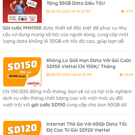
Tặng 30GB Data Siêu Tốc!
09/09/2024 15:39:12 PM
2771
Gói cước MXH100
được thiết kế đặc biệt để phục vụ nhu
cầu sử dụng mạng xã hội của người dùng, cung cấp một
lượng data khổng lồ 30GB với tốc độ cao, giúp bạn dễ
dàng truy cập và trải nghiệm các dịch vụ trực tuyến một
cách mượt mà.
Không Lo Giới Hạn Data Với Gói Cước
SD150 Viettel Chỉ 150K/ Tháng
08/09/2024 20:46:35 PM
2544
Chỉ 150.000 đồng mỗi tháng, bạn sẽ có cơ hội trải nghiệm
dịch vụ viễn thông chất lượng cao với một mức ưu đãi
vượt trội với
gói cước SD150
cung cấp cho bạn 90GB dữ
liệu tốc độ cao giúp bạn duy trì kết nối mượt mà và liên
tục trong suốt 30 ngày.
Internet Thả Ga Với 60Gb Data Tốc
Độ Cao Từ Gói SD120 Viettel