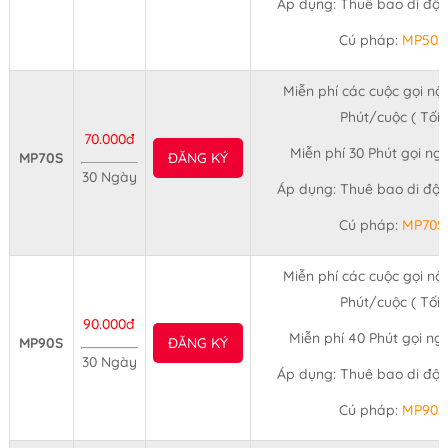
Áp dụng: Thuê bao di động
Cú pháp:
MP50S
Miễn phí các cuộc gọi nội
Phút/cuộc ( Tối 
70.000đ
Miễn phí 30 Phút gọi n
MP70S
ĐĂNG KÝ
30 Ngày
Áp dụng: Thuê bao di động
Cú pháp:
MP70S
Miễn phí các cuộc gọi nội
Phút/cuộc ( Tối 
90.000đ
Miễn phí 40 Phút gọi n
MP90S
ĐĂNG KÝ
30 Ngày
Áp dụng: Thuê bao di động
Cú pháp:
MP90S