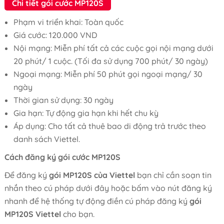
Chi tiết gói cước MP120S
Phạm vi triển khai: Toàn quốc
Giá cước: 120.000 VND
Nội mạng: Miễn phí tất cả các cuộc gọi nội mạng dưới
20 phút/ 1 cuộc. (Tối đa sử dụng 700 phút/ 30 ngày)
Ngoại mạng: Miễn phí 50 phút gọi ngoại mạng/ 30
ngày
Thời gian sử dụng: 30 ngày
Gia hạn: Tự động gia hạn khi hết chu kỳ
Áp dụng: Cho tất cả thuê bao di động trả trước theo
danh sách Viettel.
Cách đăng ký gói cước MP120S
Để đăng ký
gói MP120S của Viettel
bạn chỉ cần soạn tin
nhắn theo cú pháp dưới đây hoặc bấm vào nút đăng ký
nhanh để hệ thống tự động điền cú pháp đăng ký
gói
MP120S Viettel
cho bạn.