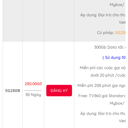
Mybox/ 3
Áp dụng: Đại trà cho thu
Viet
Cú pháp:
5G230
300Gb Data tốc đ
( Sử dụng 10
Miễn phí các cuộc gọi nội
dưới 20 phút /cuộc 
280.000đ
Miễn phí 200 phút gọi ngo
5G280B
ĐĂNG KÝ
30 Ngày
Free: TV360 gói Standard 
Mybox/ 3
Áp dụng: Đại trà cho thu
Viet