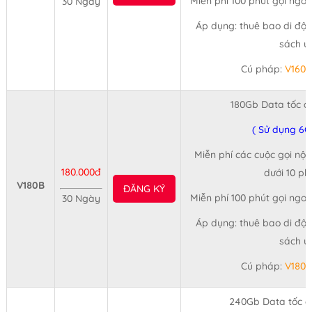
Miễn phí 100 phút gọi ngo
30 Ngày
Áp dụng: thuê bao di độn
sách ư
Cú pháp:
V160
180Gb Data tốc đ
( Sử dụng 6G
Miễn phí các cuộc gọi nội
180.000đ
dưới 10 ph
V180B
ĐĂNG KÝ
Miễn phí 100 phút gọi ngo
30 Ngày
Áp dụng: thuê bao di độn
sách ư
Cú pháp:
V180
240Gb Data tốc đ