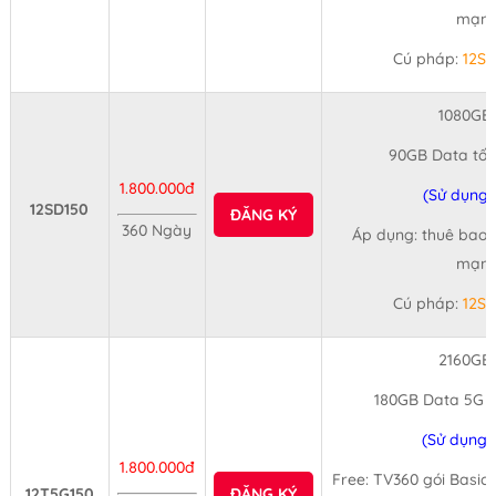
mạng 
Cú pháp:
12S
1080GB
90GB Data tốc
1.800.000đ
(Sử dụng 
12SD150
ĐĂNG KÝ
360 Ngày
Áp dụng: thuê bao d
mạng 
Cú pháp:
12S
2160GB
180GB Data 5G t
(Sử dụng 
1.800.000đ
Free: TV360 gói Basic
12T5G150
ĐĂNG KÝ