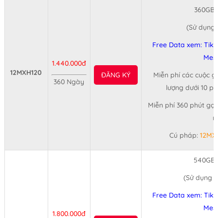
360GB/
(Sử dụng 
Free Data xem: Tikt
Mes
1.440.000đ
12MXH120
ĐĂNG KÝ
Miễn phí các cuộc gọ
360 Ngày
lượng dưới 10 p
Miễn phí 360 phút gọi
n
Cú pháp:
12MX
540GB/
(Sử dụng 1
Free Data xem: Tikt
Mes
1.800.000đ