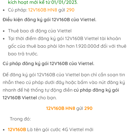
kích hoạt mới kể từ 01/01/2023.
Cú pháp:
12V160B HN8
gửi
290
Điều kiện đăng ký gói 12V160B của Viettel.
Thuê bao di động của Viettel
Tại thời điểm đăng ký gói 12V160B Viettel tài khoản
gốc của thuê bao phải lớn hơn 1.920.000đ đối với thuê
bao trả trước.
Cú pháp đăng ký gói 12V160B của Viettel.
Để đăng ký gói 12V160B của Viettel bạn chỉ cần soạn tin
nhắn theo cú pháp dưới đây hoặc bấm vào nút đăng ký
nhanh để hệ thống tự động điền
cú pháp đăng ký gói
12V160B Viettel
cho bạn.
12V160B
HN8
gửi
290
Trong đó:
12V160B
Là tên gói cước 4G Viettel mới