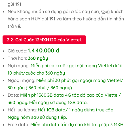
gửi
191
Nếu không muốn sử dụng gói cước này nữa, Quý khách
hàng soạn
HUY
gửi
191
và làm theo hướng dẫn tin nhắn
trả về.
2.2. Gói Cước 12MXH120 của Viettel.
1.440.000 đ
Giá cước:
Thời hạn:
360 ngày
Nội mạng:
Miễn phí các cuộc gọi nội mạng Viettel dưới
10 phút/cuộc cho 360 ngày
Ngoại mạng:
Miễn phí 30 phút gọi ngoại mạng Viettel/
30 ngày ( 360 phút/ 360 ngày)
Data:
Miễn phí 360GB data 4G tốc độ cao của Viettel/
360 ngày. Mỗi ngày sử dụng 1GB data.
Hết lưu lượng:
Hết 1GB data/ 1 ngày dừng truy cập.
Ngày hôm sau sử dụng tiếp.
Free data:
Miễn phí data tốc độ cao khi truy cập 3 MXH