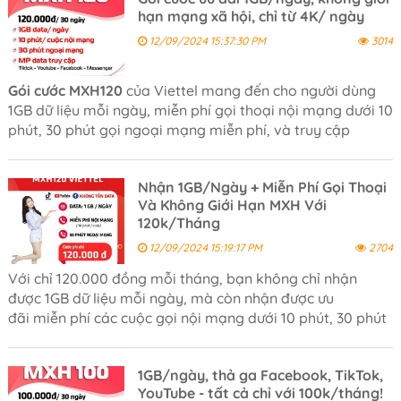
hạn mạng xã hội, chỉ từ 4K/ ngày
12/09/2024 15:37:30 PM
3014
Gói cước MXH120
của Viettel mang đến cho người dùng
1GB dữ liệu mỗi ngày, miễn phí gọi thoại nội mạng dưới 10
phút, 30 phút gọi ngoại mạng miễn phí, và truy cập
không giới hạn vào các mạng xã hội chỉ với 120.000
đồng/tháng.
Nhận 1GB/Ngày + Miễn Phí Gọi Thoại
Và Không Giới Hạn MXH Với
120k/Tháng
12/09/2024 15:19:17 PM
2704
Với chỉ 120.000 đồng mỗi tháng, bạn không chỉ nhận
được 1GB dữ liệu mỗi ngày, mà còn nhận được ưu
đãi miễn phí các cuộc gọi nội mạng dưới 10 phút, 30 phút
gọi ngoại mạng miễn phí và đặc biệt là không giới hạn
dung lượng khi truy cập MXH.
1GB/ngày, thả ga Facebook, TikTok,
YouTube - tất cả chỉ với 100k/tháng!