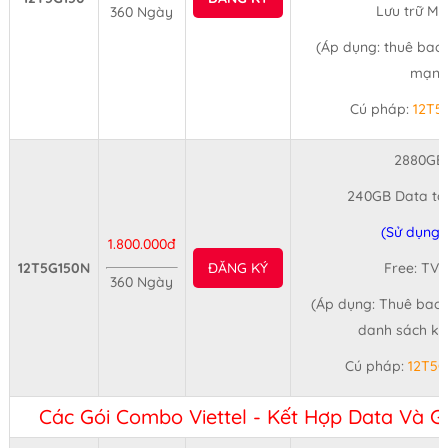
Lưu trữ M
360 Ngày
(Áp dụng: thuê bao 
mạng 
Cú pháp:
12T5
2880GB
240GB Data tố
(Sử dụng 
1.800.000đ
12T5G150N
ĐĂNG KÝ
Free: TV3
360 Ngày
(Áp dụng: Thuê bao d
danh sách kh
Cú pháp:
12T5
Các Gói Combo Viettel - Kết Hợp Data Và G