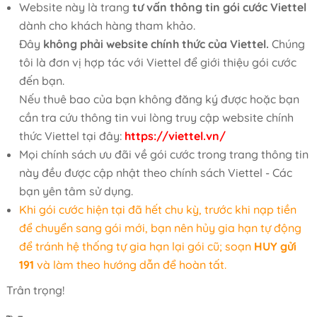
Website này là trang
tư vấn thông tin gói cước Viettel
dành cho khách hàng tham khảo.
Đây
không phải website chính thức của Viettel.
Chúng
tôi là đơn vị hợp tác với Viettel để giới thiệu gói cước
đến bạn.
Nếu thuê bao của bạn không đăng ký được hoặc bạn
cần tra cứu thông tin vui lòng truy cập website chính
thức Viettel tại đây:
https://viettel.vn/
Mọi chính sách ưu đãi về gói cước trong trang thông tin
này đều được cập nhật theo chính sách Viettel - Các
bạn yên tâm sử dụng.
Khi gói cước hiện tại đã hết chu kỳ, trước khi nạp tiền
để chuyển sang gói mới, bạn nên hủy gia hạn tự động
để tránh hệ thống tự gia hạn lại gói cũ; soạn
HUY gửi
191
và làm theo hướng dẫn để hoàn tất.
Trân trọng!