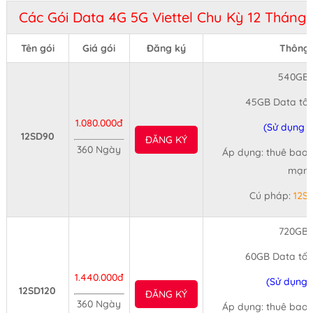
Các Gói Data 4G 5G Viettel Chu Kỳ 12 Tháng 
Tên gói
Giá gói
Đăng ký
Thông t
540GB/
45GB Data tốc
1.080.000đ
(Sử dụng 1
12SD90
ĐĂNG KÝ
360 Ngày
Áp dụng: thuê bao d
mạng 
Cú pháp:
12S
720GB/
60GB Data tốc
1.440.000đ
(Sử dụng 
12SD120
ĐĂNG KÝ
360 Ngày
Áp dụng: thuê bao d