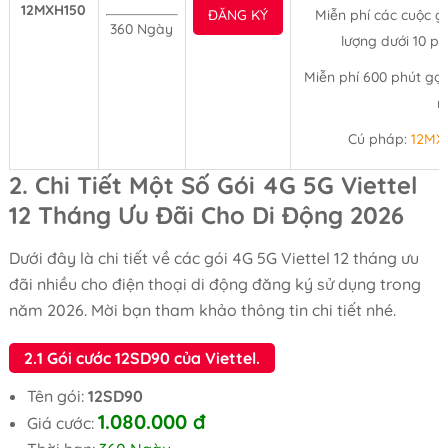
12MXH150
ĐĂNG KÝ
Miễn phí các cuộc gọ
360 Ngày
lượng dưới 10 p
Miễn phí 600 phút gọi
n
Cú pháp:
12MX
2. Chi Tiết Một Số Gói 4G 5G Viettel
12 Tháng Ưu Đãi Cho Di Động 2026
Dưới đây là chi tiết về các gói 4G 5G Viettel 12 tháng ưu
đãi nhiều cho điện thoại di động đăng ký sử dụng trong
năm 2026. Mời bạn tham khảo thông tin chi tiết nhé.
2.1 Gói cước 12SD90 của Viettel.
Tên gói:
12SD90
1.080.000
đ
Giá cước: