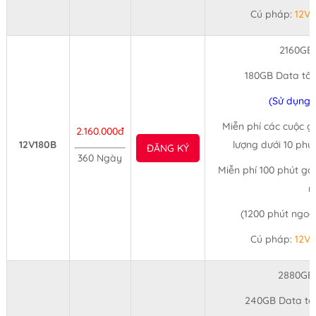
Cú pháp:
12V
2160GB
180GB Data tốc
(Sử dụng 
Miễn phí các cuộc gọ
2.160.000đ
12V180B
lượng dưới 10 phú
ĐĂNG KÝ
360 Ngày
Miễn phí 100 phút gọ
n
(1200 phút ngo
Cú pháp:
12V
2880GB
240GB Data tố