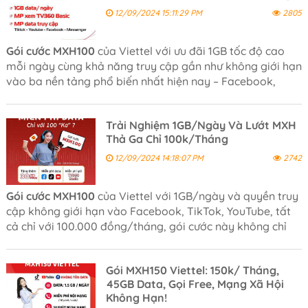
12/09/2024 15:11:29 PM
2805
Gói cước MXH100
của Viettel với ưu đãi 1GB tốc độ cao
mỗi ngày cùng khả năng truy cập gần như không giới hạn
vào ba nền tảng phổ biến nhất hiện nay – Facebook,
TikTok và YouTube – với mức giá chỉ 100.000
đồng/tháng.
Trải Nghiệm 1GB/Ngày Và Lướt MXH
Thả Ga Chỉ 100k/Tháng
12/09/2024 14:18:07 PM
2742
Gói cước MXH100
của Viettel với 1GB/ngày và quyền truy
cập không giới hạn vào Facebook, TikTok, YouTube, tất
cả chỉ với 100.000 đồng/tháng, gói cước này không chỉ
giúp bạn thoải mái kết nối, giải trí mà còn tiết kiệm đáng
kể chi phí.
Gói MXH150 Viettel: 150k/ Tháng,
45GB Data, Gọi Free, Mạng Xã Hội
Không Hạn!