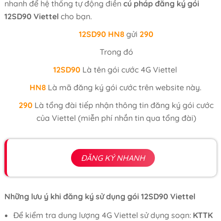
nhanh để hệ thống tự động điền
cú pháp đăng ký gói
12SD90 Viettel
cho bạn.
12SD90
HN8
gửi
290
Trong đó
12SD90
Là tên gói cước 4G Viettel
HN8
Là mã đăng ký gói cước trên website này.
290
Là tổng đài tiếp nhận thông tin đăng ký gói cước
của Viettel (miễn phí nhắn tin qua tổng đài)
ĐĂNG KÝ NHANH
Những lưu ý khi đăng ký sử dụng gói 12SD90 Viettel
Để kiểm tra dung lượng 4G Viettel sử dụng soạn:
KTTK