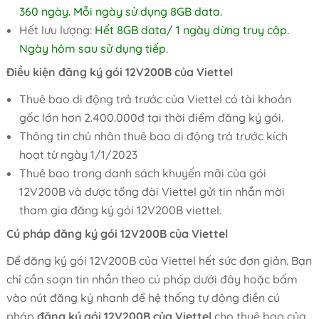
360 ngày. Mỗi ngày sử dụng 8GB data.
Hết lưu lượng:
Hết 8GB data/ 1 ngày dừng truy cập.
Ngày hôm sau sử dụng tiếp.
Điều kiện đăng ký gói 12V200B của Viettel
Thuê bao di động trả trước của Viettel có tài khoản
gốc lớn hơn 2.400.000đ tại thời điểm đăng ký gói.
Thông tin chủ nhân thuê bao di động trả trước kích
hoạt từ ngày 1/1/2023
Thuê bao trong danh sách khuyến mãi của gói
12V200B và được tổng đài Viettel gửi tin nhắn mời
tham gia đăng ký gói 12V200B viettel.
Cú pháp đăng ký gói 12V200B của Viettel
Để đăng ký gói 12V200B của Viettel hết sức đơn giản. Bạn
chỉ cần soạn tin nhắn theo cú pháp dưới đây hoặc bấm
vào nút đăng ký nhanh để hệ thống tự động điền cú
pháp
đăng ký gói 12V200B của Viettel
cho thuê bao của