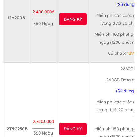
(Sử dụng 
2.400.000đ
Miễn phí các cuộc gọ
12V200B
ĐĂNG KÝ
lượng dưới 20 phú
360 Ngày
Miễn phí 100 phút gọ
ngày (1200 phút n
Cú pháp:
12V
2880GB
240GB Data tố
(Sử dụng 
Miễn phí các cuộc gọ
lượng dưới 20 phút/
p
2.760.000đ
12T5G230B
ĐĂNG KÝ
Miễn phí 150 phút gọ
360 Ngày
ngày (1800 phút n