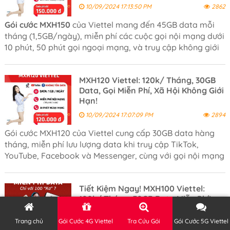
10/09/2024 17:13:50 PM
2862
Gói cước MXH150
của Viettel mang đến 45GB data mỗi
tháng (1,5GB/ngày), miễn phí các cuộc gọi nội mạng dưới
10 phút, 50 phút gọi ngoại mạng, và truy cập không giới
hạn các mạng xã hội với mức giá chỉ 150.000 đồng/
tháng.
MXH120 Viettel: 120k/ Tháng, 30GB
Data, Gọi Miễn Phí, Xã Hội Không Giới
Hạn!
10/09/2024 17:07:09 PM
2894
Gói cước MXH120 của Viettel cung cấp 30GB data hàng
tháng, miễn phí lưu lượng data khi truy cập TikTok,
YouTube, Facebook và Messenger, cùng với gọi nội mạng
Viettel dưới 10 phút/ cuộc và 30 phút gọi ngoại mạng
miễn phí mỗi tháng.
Tiết Kiệm Ngay! MXH100 Viettel:
100k/ Tháng, 30GB Data Miễn Phí!
10/09/2024 16:48:51 PM
2832
Trang chủ
Gói Cước 4G Viettel
Tra Cứu Gói
Gói Cước 5G Viettel