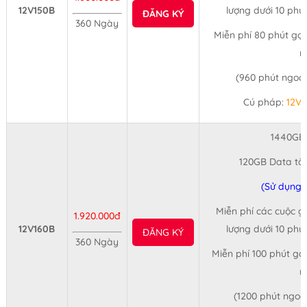
12V150B
lượng dưới 10 phú
ĐĂNG KÝ
360 Ngày
Miễn phí 80 phút gọi
n
(960 phút ngoạ
Cú pháp:
12V
1440GB
120GB Data tố
(Sử dụng 
Miễn phí các cuộc gọ
1.920.000đ
12V160B
lượng dưới 10 phú
ĐĂNG KÝ
360 Ngày
Miễn phí 100 phút gọ
n
(1200 phút ngo