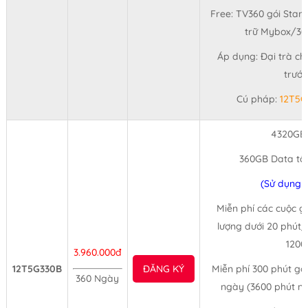
Free: TV360 gói Stan
trữ Mybox/30 
Áp dụng: Đại trà ch
trước
Cú pháp:
12T5G
4320GB
360GB Data tố
(Sử dụng 
Miễn phí các cuộc gọ
lượng dưới 20 phút/
1200
3.960.000đ
12T5G330B
ĐĂNG KÝ
Miễn phí 300 phút gọ
360 Ngày
ngày (3600 phút n