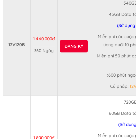
540GB/
45GB Data tốc
(Sử dụng 1
Miễn phí các cuộc gọ
1.440.000đ
12V120B
lượng dưới 10 phú
ĐĂNG KÝ
360 Ngày
Miễn phí 50 phút gọi
n
(600 phút ngoạ
Cú pháp:
12V
720GB/
60GB Data tốc
(Sử dụng 
Miễn phí các cuộc gọ
1.800.000đ