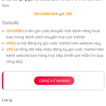
bạn.
12V200B
HN8
gửi
290
Trong đó:
12V200B
Là tên gói cước khuyến mãi dành riêng thuê
bao trong danh sách khuyến mại của Viettel
HN8
Là mã đăng ký gói cước Viettel trên website này.
290
Là tổng đài tiếp nhận đăng ký gói cước Viettel trên
kênh website bạn hàng trực tiếp (miễn phí nhắn tin qua
tổng đài)
ĐĂNG KÝ NHANH
Lưu ý: