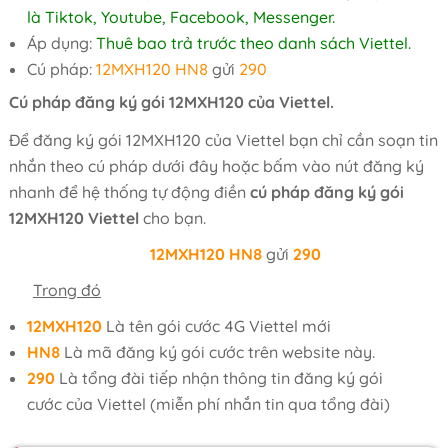
là Tiktok, Youtube, Facebook, Messenger.
Áp dụng:
Thuê bao trả trước theo danh sách Viettel.
Cú pháp:
12MXH120 HN8
gửi
290
Cú pháp đăng ký gói 12MXH120 của Viettel.
Để đăng ký gói 12MXH120 của Viettel bạn chỉ cần soạn tin
nhắn theo cú pháp dưới đây hoặc bấm vào nút đăng ký
nhanh để hệ thống tự động điền
cú pháp đăng ký gói
12MXH120 Viettel
cho bạn.
12MXH120
HN8
gửi
290
Trong đó
12MXH120
Là tên gói cước 4G Viettel mới
HN8
Là mã đăng ký gói cước trên website này.
290
Là tổng đài tiếp nhận thông tin đăng ký gói
cước của Viettel (miễn phí nhắn tin qua tổng đài)