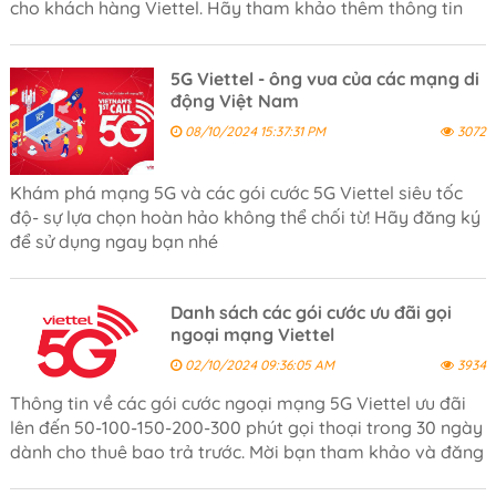
cho khách hàng Viettel. Hãy tham khảo thêm thông tin
và đăng kí sử dụng ngay hôm nay bạn nhé!
5G Viettel - ông vua của các mạng di
động Việt Nam
08/10/2024 15:37:31 PM
3072
Khám phá mạng 5G và các gói cước 5G Viettel siêu tốc
độ- sự lựa chọn hoàn hảo không thể chối từ! Hãy đăng ký
để sử dụng ngay bạn nhé
Danh sách các gói cước ưu đãi gọi
ngoại mạng Viettel
02/10/2024 09:36:05 AM
3934
Thông tin về các gói cước ngoại mạng 5G Viettel ưu đãi
lên đến 50-100-150-200-300 phút gọi thoại trong 30 ngày
dành cho thuê bao trả trước. Mời bạn tham khảo và đăng
ký sử dụng