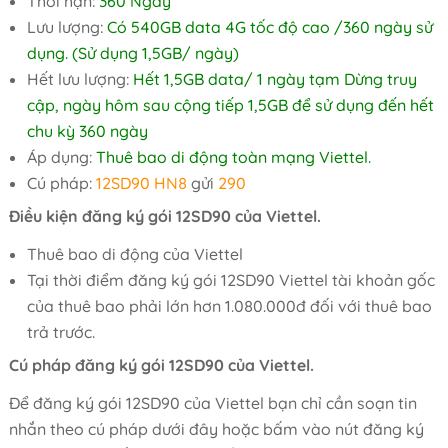
Thời hạn:
360 Ngày
Lưu lượng:
Có 540GB data 4G tốc độ cao /360 ngày sử
dụng. (Sử dụng 1,5GB/ ngày)
Hết lưu lượng:
Hết 1,5GB data/ 1 ngày tạm Dừng truy
cập, ngày hôm sau cộng tiếp 1,5GB để sử dụng đến hết
chu kỳ 360 ngày
Áp dụng:
Thuê bao di động toàn mạng Viettel.
Cú pháp:
12SD90 HN8
gửi
290
Điều kiện đăng ký gói 12SD90 của Viettel.
Thuê bao di động của Viettel
Tại thời điểm đăng ký gói 12SD90 Viettel tài khoản gốc
của thuê bao phải lớn hơn 1.080.000đ đối với thuê bao
trả trước.
Cú pháp đăng ký gói 12SD90 của Viettel.
Để đăng ký gói 12SD90 của Viettel bạn chỉ cần soạn tin
nhắn theo cú pháp dưới đây hoặc bấm vào nút đăng ký