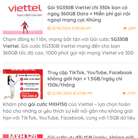
Gói 5G330B Viettel chỉ 330k bạn có
ngay 360GB Data + Miễn phí gọi nội
ngoại mạng cực Khủng
01/10/2024 11:00:06 AM
2601
Chạm đăng kí 1 lần, mạng bất tận với Gói cước
5G330B
Viettel.
Gói cước 5G330B Viettel mang đến cho bạn
360GB tốc độ cao, 1000 phút gọi nội mạng Viettel và 300
phút ngoại mạng trong 30 ngày. Do đó, bạn sẽ thoải
mái lướt web, liên lạc với người thân và khách hàng của
Truy cập TikTok, YouTube, Facebook
mình!
không giới hạn + 1.5GB/ngày chỉ
150k/tháng
12/09/2024 15:47:08 PM
2759
Khám phá
gói cước MXH150
của Viettel – lựa chọn hoàn
hảo cho những ai yêu thích sự kết nối gần như không giới
hạn với TikTok, YouTube, Facebook, cùng với 1.5GB dữ liệu
miễn phí mỗi ngày và các cuộc gọi nội mạng Viettel miễn
phí dưới 10 phút.
Gói cước ưu đãi 1GB/ngày, không giới