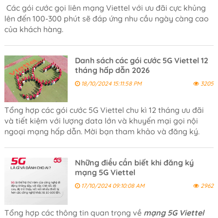
Các gói cước gọi liên mạng Viettel với ưu đãi cực khủng
lên đến 100-300 phút sẽ đáp ứng nhu cầu ngày càng cao
của khách hàng.
Danh sách các gói cước 5G Viettel 12
tháng hấp dẫn 2026
18/10/2024 15:11:58 PM
3205
Tổng hợp các gói cước 5G Viettel chu kì 12 tháng ưu đãi
và tiết kiệm với lượng data lớn và khuyến mại gọi nội
ngoại mạng hấp dẫn. Mời bạn tham khảo và đăng ký.
Những điều cần biết khi đăng ký
mạng 5G Viettel
17/10/2024 09:10:08 AM
2962
Tổng hợp các thông tin quan trọng về
mạng 5G Viettel