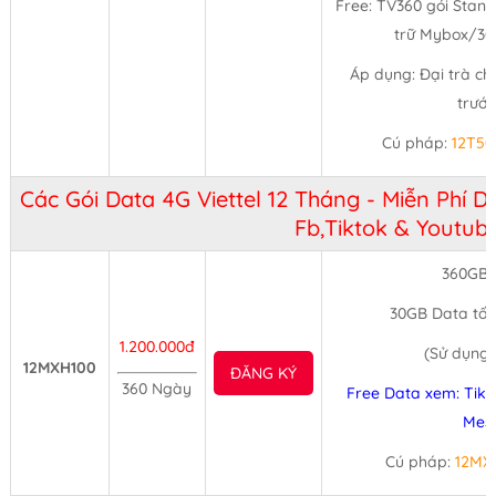
Free: TV360 gói Stand
trữ Mybox/30 
Áp dụng: Đại trà ch
trước
Cú pháp:
12T5
Các Gói Data 4G Viettel 12 Tháng - Miễn Phí 
Fb,Tiktok & Youtub
360GB/
30GB Data tốc
1.200.000đ
(Sử dụng 
12MXH100
ĐĂNG KÝ
360 Ngày
Free Data xem: Tikt
Mes
Cú pháp:
12MX