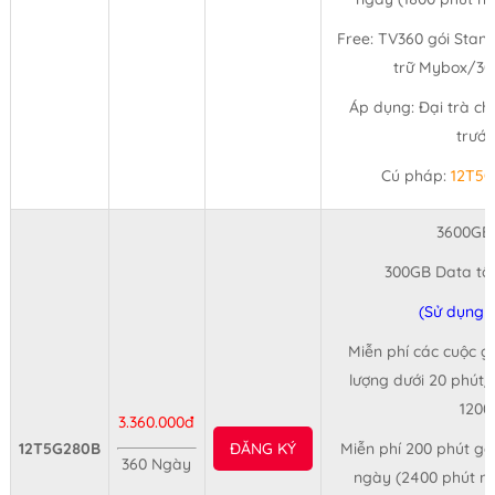
Free: TV360 gói Stan
trữ Mybox/30 
Áp dụng: Đại trà ch
trước
Cú pháp:
12T5G
3600GB
300GB Data tố
(Sử dụng 
Miễn phí các cuộc gọ
lượng dưới 20 phút/
1200
3.360.000đ
12T5G280B
ĐĂNG KÝ
Miễn phí 200 phút gọ
360 Ngày
ngày (2400 phút n