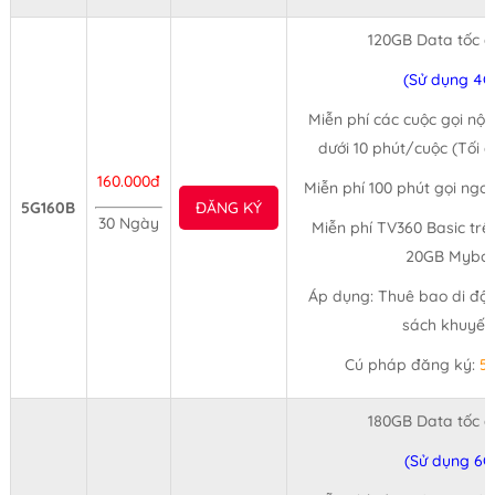
120GB Data tốc 
(Sử dụng 4G
Miễn phí các cuộc gọi nội
dưới 10 phút/cuộc (Tối 
160.000đ
Miễn phí 100 phút gọi ngo
5G160B
ĐĂNG KÝ
30 Ngày
Miễn phí TV360 Basic trê
20GB Mybox
Áp dụng: Thuê bao di độn
sách khuyến
Cú pháp đăng ký:
5
180GB Data tốc 
(Sử dụng 6G