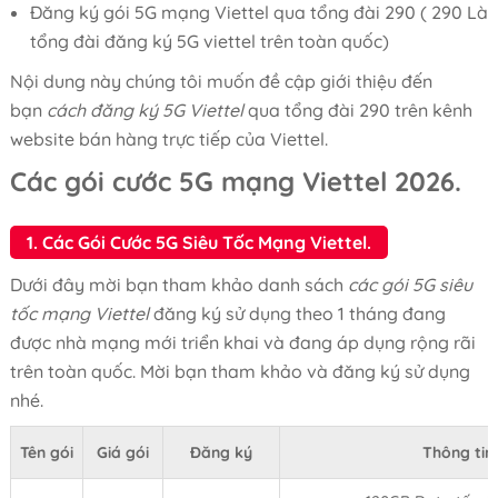
Đăng ký gói 5G mạng Viettel qua tổng đài 290 ( 290 Là
tổng đài đăng ký 5G viettel trên toàn quốc)
Nội dung này chúng tôi muốn đề cập giới thiệu đến
bạn
cách đăng ký 5G Viettel
qua tổng đài 290 trên kênh
website bán hàng trực tiếp của Viettel.
Các gói cước 5G mạng Viettel 2026.
1. Các Gói Cước 5G Siêu Tốc Mạng Viettel.
Dưới đây mời bạn tham khảo danh sách
các gói 5G siêu
tốc mạng Viettel
đăng ký sử dụng theo 1 tháng đang
được nhà mạng mới triển khai và đang áp dụng rộng rãi
trên toàn quốc. Mời bạn tham khảo và đăng ký sử dụng
nhé.
Tên gói
Giá gói
Đăng ký
Thông tin