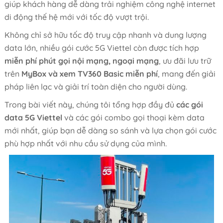
giúp khách hàng dễ dàng trải nghiệm công nghệ internet
di động thế hệ mới với tốc độ vượt trội.
Không chỉ sở hữu tốc độ truy cập nhanh và dung lượng
data lớn, nhiều gói cước 5G Viettel còn được tích hợp
miễn phí phút gọi nội mạng, ngoại mạng
, ưu đãi lưu trữ
trên
MyBox và xem TV360 Basic miễn phí
, mang đến giải
pháp liên lạc và giải trí toàn diện cho người dùng.
Trong bài viết này, chúng tôi tổng hợp đầy đủ
các gói
data 5G Viettel
và các gói combo gọi thoại kèm data
mới nhất, giúp bạn dễ dàng so sánh và lựa chọn gói cước
phù hợp nhất với nhu cầu sử dụng của mình.