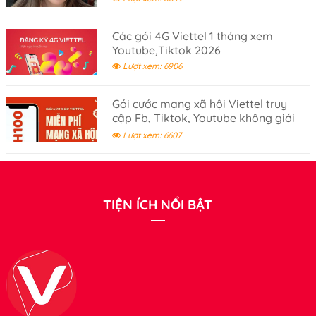
Các gói 4G Viettel 1 tháng xem
Youtube,Tiktok 2026
Lượt xem: 6906
Gói cước mạng xã hội Viettel truy
cập Fb, Tiktok, Youtube không giới
hạn- gói cước 100K
Lượt xem: 6607
TIỆN ÍCH NỔI BẬT