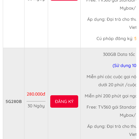
Free: TV360 gói Standard
Mybox/3
Áp dụng: Đại trà cho thu
Viet
Cú pháp đăng ký:
5
300GB Data tốc 
(Sử dụng 10
Miễn phí các cuộc gọi nội
dưới 20 phút /cuộc 
280.000đ
Miễn phí 200 phút gọi ngo
5G280B
ĐĂNG KÝ
30 Ngày
Free: TV360 gói Standard
Mybox/3
Áp dụng: Đại trà cho thu
Viet