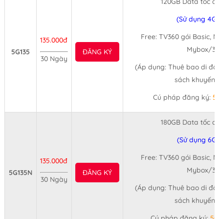
120GB Data tốc đ
(Sử dụng 4G
Free: TV360 gói Basic, 
135.000đ
Mybox/30
5G135
ĐĂNG KÝ
30 Ngày
(Áp dụng: Thuê bao di độ
sách khuyến 
Cú pháp đăng ký:
5
180GB Data tốc đ
(Sử dụng 6G
Free: TV360 gói Basic, 
135.000đ
Mybox/30
5G135N
ĐĂNG KÝ
30 Ngày
(Áp dụng: Thuê bao di độ
sách khuyến 
Cú pháp đăng ký:
5G