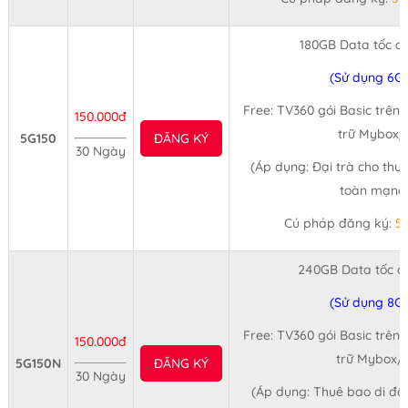
180GB Data tốc đ
(Sử dụng 6G
Free: TV360 gói Basic trên
150.000đ
trữ Mybox/
5G150
ĐĂNG KÝ
30 Ngày
(Áp dụng: Đại trà cho thu
toàn mạng 
Cú pháp đăng ký:
5
240GB Data tốc đ
(Sử dụng 8G
Free: TV360 gói Basic trên
150.000đ
trữ Mybox/
5G150N
ĐĂNG KÝ
30 Ngày
(Áp dụng: Thuê bao di độ