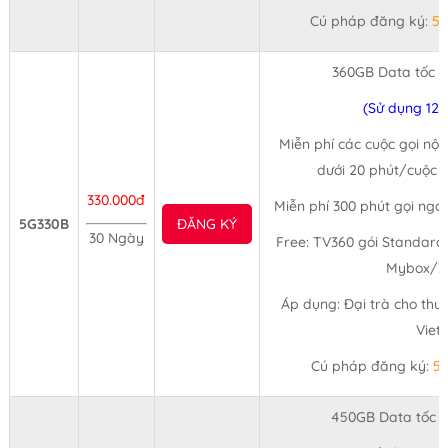
Cú pháp đăng ký:
5
360GB Data tốc 
(Sử dụng 12
Miễn phí các cuộc gọi nội
dưới 20 phút/cuộc (
330.000đ
Miễn phí 300 phút gọi ngo
5G330B
ĐĂNG KÝ
30 Ngày
Free: TV360 gói Standard,
Mybox/3
Áp dụng: Đại trà cho thu
Viet
Cú pháp đăng ký:
5
450GB Data tốc 