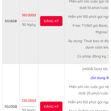
Miễn phí các cuộc gọi nội
dưới 10 phút/cuộc (
180.000đ
Miễn phí 100 phút gọi ngo
5G180B
ĐĂNG KÝ
30 Ngày
Free: TV360 gói Basic, 
Mybox/3
Áp dụng: Thuê bao di động
danh sách khuy
Cú pháp đăng ký:
5
240GB Data tốc 
(Sử dụng 8G
Miễn phí các cuộc gọi nội
dưới 20 phút/cuộc (
230.000đ
Miễn phí 150 phút gọi ngo
5G230B
ĐĂNG KÝ
30 Ngày