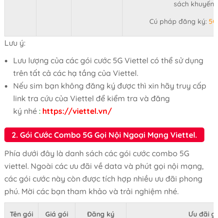
sách khuyến 
Cú pháp đăng ký:
5G
Lưu ý:
Lưu lượng của các gói cước 5G Viettel có thể sử dụng
trên tất cả các hạ tầng của Viettel.
Nếu sim bạn không đăng ký được thì xin hãy truy cấp
link tra cứu của Viettel để kiểm tra và đăng
ký nhé
:
https://viettel.vn/
2. Gói Cước Combo 5G Gọi Nội Ngoại Mạng Viettel.
Phía dưới đây là danh sách các gói cước combo 5G
viettel. Ngoài các ưu đãi về data và phút gọi nội mạng,
các gói cước này còn được tích hợp nhiều ưu đãi phong
phú. Mời các bạn tham khảo và trải nghiệm nhé.
Tên gói
Giá gói
Đăng ký
Ưu đãi g