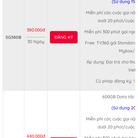
(Sử dụng 15
Miễn phí các cuộc gọi nội
dưới 20 phút/cuộc (
380.000đ
Miễn phí 300 phút gọi ngo
5G380B
ĐĂNG KÝ
30 Ngày
Free: TV360 gói Standard,
Mybox/3
Áp dụng: Đại trà cho thu
Viet
Cú pháp đăng ký:
5
600GB Data tốc 
(Sử dụng 20
Miễn phí các cuộc gọi nội
dưới 20 phút/cuộc (
480.000đ