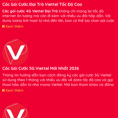
Các Gói Cước Đại Trà Viettel Tốc Độ Cao
Các gói cước 4G Viettel Đại Trà
không chỉ mang lại tốc độ
internet ấn tượng mà còn đi kèm với nhiều ưu đãi hấp dẫn. Với
dung lượng linh hoạt từ nhỏ đến lớn, bạn có thể lựa chọn gói cước
phù hợp với nhu cầu của mình mà không cần lo lắng về việc tiêu
Xem thêm
tốn dung lượng. Xin hãy tham khảo và đăng ký sử dụng bạn nhé.
Các Gói Cước 5G Viettel Mới Nhất 2026
Thông tin hướng dẫn bạn cách đăng ký các gói cước 5G Viettel
sử dụng theo 1 tháng với nhiều ưu đãi về data tốc độ cao và gọi
thoại hấp dẫn từ nhà mạng Viettel. Mời bạn tham khảo và đăng
ký sử dụng nhé
Xem thêm