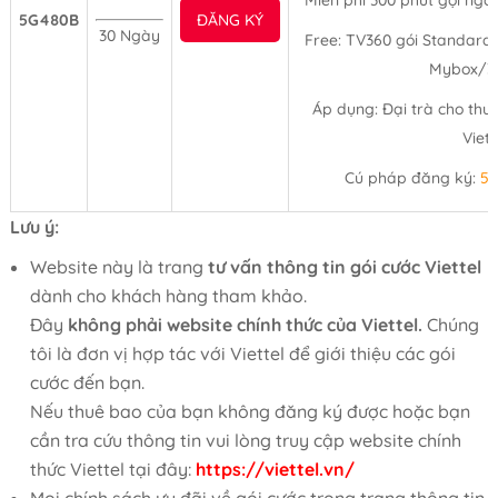
Miễn phí 300 phút gọi ngo
5G480B
ĐĂNG KÝ
30 Ngày
Free: TV360 gói Standard,
Mybox/3
Áp dụng: Đại trà cho thu
Viet
Cú pháp đăng ký:
5
Lưu ý:
Website này là trang
tư vấn thông tin gói cước Viettel
dành cho khách hàng tham khảo.
Đây
không phải website chính thức của Viettel.
Chúng
tôi là đơn vị hợp tác với Viettel để giới thiệu các gói
cước đến bạn.
Nếu thuê bao của bạn không đăng ký được hoặc bạn
cần tra cứu thông tin vui lòng truy cập website chính
thức Viettel tại đây:
https://viettel.vn/