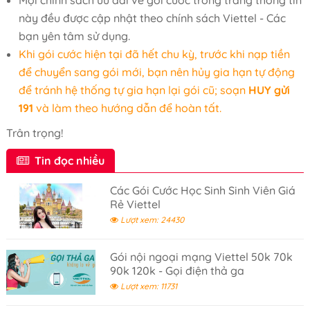
Mọi chính sách ưu đãi về gói cước trong trang thông tin
này đều được cập nhật theo chính sách Viettel - Các
bạn yên tâm sử dụng.
Khi gói cước hiện tại đã hết chu kỳ, trước khi nạp tiền
để chuyển sang gói mới, bạn nên hủy gia hạn tự động
để tránh hệ thống tự gia hạn lại gói cũ; soạn
HUY gửi
191
và làm theo hướng dẫn để hoàn tất.
Trân trọng!
Tin đọc nhiều
Các Gói Cước Học Sinh Sinh Viên Giá
Rẻ Viettel
Lượt xem: 24430
Gói nội ngoại mạng Viettel 50k 70k
90k 120k - Gọi điện thả ga
Lượt xem: 11731