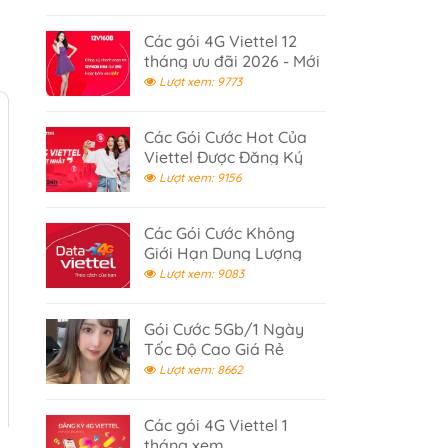
Các gói 4G Viettel 12
tháng ưu đãi 2026 - Mới
Cập Nhật
Lượt xem: 9773
Các Gói Cước Hot Của
Viettel Được Đăng Ký
Nhiều 2026
Lượt xem: 9156
Các Gói Cước Không
Giới Hạn Dung Lượng
Data Viettel
Lượt xem: 9083
Gói Cước 5Gb/1 Ngày
Tốc Độ Cao Giá Rẻ
Viettel
Lượt xem: 8662
Các gói 4G Viettel 1
tháng xem