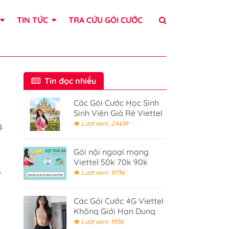
TIN TỨC
TRA CỨU GÓI CƯỚC
Tin đọc nhiều
Các Gói Cước Học Sinh
Sinh Viên Giá Rẻ Viettel
Lượt xem: 24439
.
Gói nội ngoại mạng
Viettel 50k 70k 90k
o
120k - Gọi điện thả ga
Lượt xem: 11736
Các Gói Cước 4G Viettel
Không Giới Hạn Dung
Lượng 2026
Lượt xem: 11136