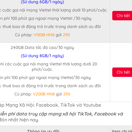
(Sử dụng 6GB/1 ngày)
c cuộc gọi nội mạng Viettel thời lượng dưới 10 phút/cuộc.
Chi tiết
n phí 100 phút gọi ngoại mạng Viettel /30 ngày
: thuê bao di động trả trước trong danh sách ưu đãi
Cú pháp:
V180B HN8
gửi
290
240GB Data tốc độ cao/30 ngày
(Sử dụng 8GB/1 ngày)
hí các cuộc gọi nội mạng Viettel thời lượng dưới 20
phút/cuộc.
Chi tiết
n phí 100 phút gọi ngoại mạng Viettel/30 ngày
: thuê bao di động trả trước trong danh sách ưu đãi
Cú pháp:
V200B HN8
gửi
290
 Cập Mạng Xã Hội: Facebook, TikTok và Youtube
miễn phí data truy cập mạng xã hội TikTok, Facebook và
đón nhất hiện nay.
Thông tin ưu đãi
Xem chi ti