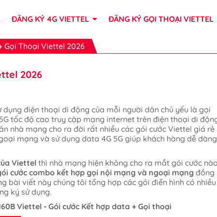
ĐĂNG KÝ 4G VIETTEL
ĐĂNG KÝ GỌI THOẠI VIETTEL
 Gọi Thoại Viettel 2026
ttel 2026
ử dụng điện thoại di động của mỗi người dân chủ yếu là gọi
5G tốc độ cao truy cập mạng internet trên điện thoại di động
n nhà mạng cho ra đời rất nhiều các gói cước Viettel giá rẻ
 ngoại mạng và sử dụng data 4G 5G giúp khách hàng dễ dàng
ủa Viettel
thì nhà mạng hiện không cho ra mắt gói cước nà
gói cước combo kết hợp gọi nội mạng và ngoại mạng
đồng
g bài viết này chúng tôi tổng hợp các gói điển hình có nhiều
ng ký sử dụng.
0B Viettel - Gói cước Kết hợp data + Gọi thoại