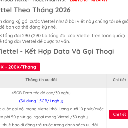
ettel Theo Tháng 2026
n đăng ký gói cước Viettel như ở bài viết này chúng tôi sẽ giớ
 để bạn có thể đăng ký nhé.
S tổng đài 290 (290 Là tổng đài của Viettel trên toàn quốc)
 tổng đài Viettel để được tư vấn.
iettel - Kết Hợp Data Và Gọi Thoại
120K ~ 200K/Tháng
Thông tin ưu đãi
Chi tiết
45GB Data tốc độ cao/30 ngày
(Sử dụng 1,5GB/1 ngày)
c cuộc gọi nội mạng Viettel thời lượng dưới 10 phút/cuộc.
Chi tiết
ễn phí 50 phút gọi ngoại mạng Viettel /30 ngày
: thuê bao di động trả trước trong danh sách ưu đãi