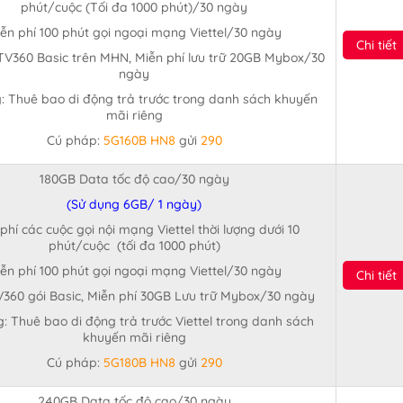
phút/cuộc (Tối đa 1000 phút)/30 ngày
ễn phí 100 phút gọi ngoại mạng Viettel/30 ngày
Chi tiết
TV360 Basic trên MHN, Miễn phí lưu trữ 20GB Mybox/30
ngày
: Thuê bao di động trả trước trong danh sách khuyến
mãi riêng
Cú pháp:
5G160B HN8
gửi
290
180GB Data tốc độ cao/30 ngày
(Sử dụng 6GB/ 1 ngày)
phí các cuộc gọi nội mạng Viettel thời lượng dưới 10
phút/cuộc (tối đa 1000 phút)
ễn phí 100 phút gọi ngoại mạng Viettel/30 ngày
Chi tiết
V360 gói Basic, Miễn phí 30GB Lưu trữ Mybox/30 ngày
: Thuê bao di động trả trước Viettel trong danh sách
khuyến mãi riêng
Cú pháp:
5G180B HN8
gửi
290
240GB Data tốc độ cao/30 ngày