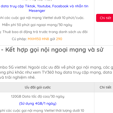
 data truy cập Tiktok, Youtube, Facebook và nhắn tin
Mesenger
hí các cuộc gọi nội mạng Viettel dưới 10 phút/cuộc.
Chi tiết
Miễn phí 50 phút gọi ngoại mạng/30 ngày
: Thuê bao di động trả trước trong danh sách ưu đãi
Cú pháp:
MXH150 HN8
gửi
290
 - Kết hợp gọi nội ngoại mạng và sử
mbo 5G viettel. Ngoài các ưu đãi về phút gọi nội mạng, các g
hong phú khác như xem TV360 hay data truy cập mạng, data
và trải nghiệm nhé.
Ưu đãi gói cước
Chi tiết
120GB Data tốc độ cao/30 ngày
(Sử dụng 4GB/1 ngày)
phí các cuộc gọi nội mạng Viettel thời lượng dưới 10