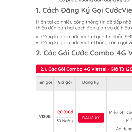
1. Cách Đăng Ký Gọi CướcVi
Hiện tại có nhiều cổng thông tin để tiếp nhậ
thiệu đến bạn hai cách đơn giản và dễ hiểu
Đăng ký gói cước Viettel qua tin nhắn SM
Đăng ký gói cước Viettel bằng cách gọi về
2. Các Gói Cước Combo 4G V
2.1. Các Gói Combo 4G Viettel - Giá Từ 
Tên gói
Giá gói
Đăng ký
120.000đ
Miễn phí cá
V120B
ĐĂNG KÝ
Mi
30 Ngày
Áp dụng