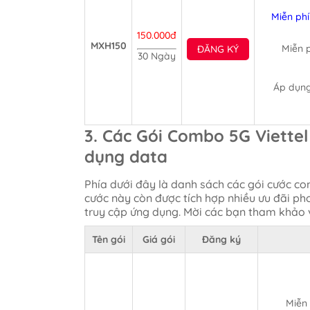
Miễn phí
150.000đ
MXH150
Miễn p
ĐĂNG KÝ
30 Ngày
Áp dụng
3. Các Gói Combo 5G Viettel
dụng data
Phía dưới đây là danh sách các gói cước co
cước này còn được tích hợp nhiều ưu đãi p
truy cập ứng dụng. Mời các bạn tham khảo 
Tên gói
Giá gói
Đăng ký
Miễn 