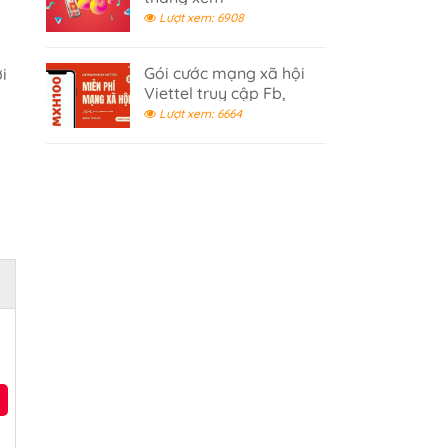
Youtube,Tiktok 2026
Lượt xem: 6908
Gói cước mạng xã hội
i
Viettel truy cập Fb,
Tiktok, Youtube không
Lượt xem: 6664
giới hạn- gói cước 100K