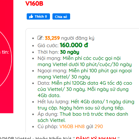
V160B Viettel - Hoặc Nhấn Nút
"
ĐĂNG KÝ NHANH
"