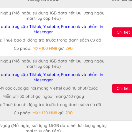
Ngày (Mỗi ngày sử dụng 1GB data hết lưu lượng ngày
mai truy cập tiếp)
 data truy cập Tiktok, Youtube, Facebook và nhắn tin
Mesenger
Chi tiết
: Thuê bao di động trả trước trong danh sách ưu đãi
Cú pháp:
MXH100 HN8
gửi
290
Ngày (Mỗi ngày sử dụng 1GB data hết lưu lượng ngày
mai truy cập tiếp)
 data truy cập Tiktok, Youtube, Facebook và nhắn tin
Mesenger
hí các cuộc gọi nội mạng Viettel dưới 10 phút/cuộc.
Chi tiết
Miễn phí 30 phút gọi ngoại mạng/30 ngày
: Thuê bao di động trả trước trong danh sách ưu đãi
Cú pháp:
MXH120 HN8
gửi
290
Ngày (Mỗi ngày sử dụng 1.5GB data hết lưu lượng ngày
mai truy cập tiếp)