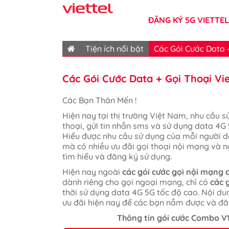
ĐĂNG KÝ 5G VIETTEL
Tiện ích nổi bật
Các Gói Cước Data +
Các Gói Cước Data + Gọi Thoại Vie
Các Bạn Thân Mến !
Hiện nay tại thị trường Việt Nam, nhu cầu s
thoại, gửi tin nhắn sms và sử dụng data 4G 
Hiểu được nhu cầu sử dụng của mỗi người dâ
mà có nhiều ưu đãi gọi thoại nội mạng và
tìm hiểu và đăng ký sử dụng.
Hiện nay ngoài
các gói cước gọi nội mạng c
dành riêng cho gọi ngoại mạng, chỉ có
các 
thời sử dụng data 4G 5G tốc độ cao. Nội dun
ưu đãi hiện nay để các bạn nắm được và đă
Thông tin gói cước Combo V16