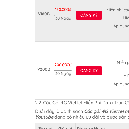
180.000đ
Miễn phí cá
V180B
ĐĂNG KÝ
Miễ
30 Ngày
Áp dụng
Miễn p
200.000đ
V200B
ĐĂNG KÝ
30 Ngày
Miễ
Áp dụng
2.2. Các Gói 4G Viettel Miễn Phí Data Truy
Dưới đây là danh sách
Các gói 4G Viettel 
Youtube
đang có nhiều ưu đãi và được săn 
Tên gói
Giá gói
Đăng ký Ngay