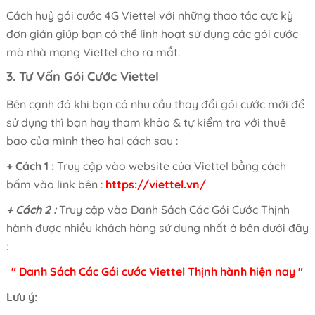
Cách huỷ gói cước 4G Viettel với những thao tác cực kỳ
đơn giản giúp bạn có thể linh hoạt sử dụng các gói cước
mà nhà mạng Viettel cho ra mắt.
3. Tư Vấn Gói Cước Viettel
Bên cạnh đó khi bạn có nhu cầu thay đổi gói cước mới để
sử dụng thì bạn hay tham khảo & tự kiểm tra với thuê
bao của mình theo hai cách sau :
+ Cách 1 :
Truy cập vào website của Viettel bằng cách
bấm vào link bên :
https://viettel.vn/
+ Cách 2 :
Truy cập vào Danh Sách Các Gói Cước Thịnh
hành được nhiều khách hàng sử dụng nhất ở bên dưới đây
:
" Danh Sách Các
Gói cước Viettel Thịnh hành hiện nay
"
Lưu ý: