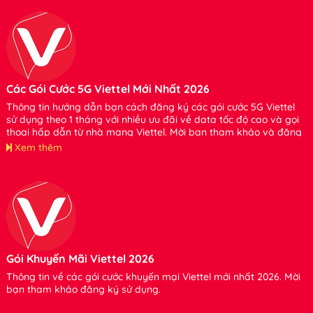
Các Gói Cước 5G Viettel Mới Nhất 2026
Thông tin hướng dẫn bạn cách đăng ký các gói cước 5G Viettel
sử dụng theo 1 tháng với nhiều ưu đãi về data tốc độ cao và gọi
thoại hấp dẫn từ nhà mạng Viettel. Mời bạn tham khảo và đăng
ký sử dụng nhé
Xem thêm
Gói Khuyến Mãi Viettel 2026
Thông tin về các gói cước khuyến mại Viettel mới nhất 2026. Mời
bạn tham khảo đăng ký sử dụng.