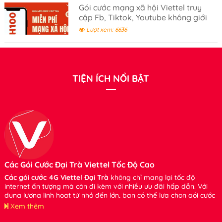
Gói cước mạng xã hội Viettel truy
cập Fb, Tiktok, Youtube không giới
hạn- gói cước 100K
Lượt xem: 6636
TIỆN ÍCH NỔI BẬT
Các Gói Cước Đại Trà Viettel Tốc Độ Cao
Các gói cước 4G Viettel Đại Trà
không chỉ mang lại tốc độ
internet ấn tượng mà còn đi kèm với nhiều ưu đãi hấp dẫn. Với
dung lượng linh hoạt từ nhỏ đến lớn, bạn có thể lựa chọn gói cước
phù hợp với nhu cầu của mình mà không cần lo lắng về việc tiêu
Xem thêm
tốn dung lượng. Xin hãy tham khảo và đăng ký sử dụng bạn nhé.