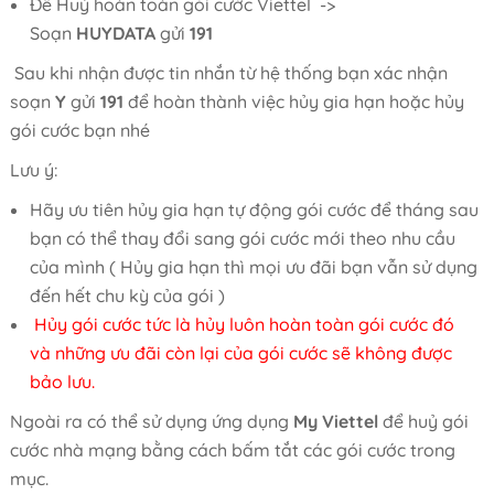
Để Huỷ hoàn toàn gói cước Viettel ->
Soạn
HUYDATA
gửi
191
Sau khi nhận được tin nhắn từ hệ thống bạn xác nhận
soạn
Y
gửi
191
để hoàn thành việc hủy gia hạn hoặc hủy
gói cước bạn nhé
Lưu ý:
Hãy ưu tiên hủy gia hạn tự động gói cước để tháng sau
bạn có thể thay đổi sang gói cước mới theo nhu cầu
của mình ( Hủy gia hạn thì mọi ưu đãi bạn vẫn sử dụng
đến hết chu kỳ của gói )
Hủy gói cước tức là hủy luôn hoàn toàn gói cước đó
và những ưu đãi còn lại của gói cước sẽ không được
bảo lưu.
Ngoài ra có thể sử dụng ứng dụng
My Viettel
để huỷ gói
cước nhà mạng bằng cách bấm tắt các gói cước trong
mục.