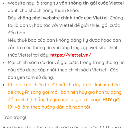
Website này là trang
tư vấn thông tin gói cước Viettel
dành cho khách hàng tham khảo.
Đây
không phải website chính thức của Viettel.
Chúng
tôi là đơn vị hợp tác với Viettel để giới thiệu gói cước
đến bạn.
Nếu thuê bao của bạn không đăng ký được hoặc bạn
cần tra cứu thông tin vui lòng truy cập website chính
thức Viettel tại đây:
https://viettel.vn/
Mọi chính sách ưu đãi về gói cước trong trang thông tin
này đều được cập nhật theo chính sách Viettel - Các
bạn yên tâm sử dụng.
Khi gói cước hiện tại đã hết chu kỳ, trước khi nạp tiền
để chuyển sang gói mới, bạn nên hủy gia hạn tự động
để tránh hệ thống tự gia hạn lại gói cũ; soạn
HUY gửi
191
và làm theo hướng dẫn để hoàn tất.
Trân trọng!
Bạn tham khảo thêm danh sách các gói cước 12 Tháng (