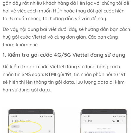
gần đây rất nhiều khách hàng đã liên lạc với chúng tôi để
hỏi về việc cách muốn HỦY hoặc thay đổi gói cước hiện
tại & muốn chúng tôi hướng dẫn về vấn đề này.
Do vậy nội dung bài viết dưới đây sẽ hướng dẫn bạn cách
huỷ gói cước Viettel vô cùng đơn giản. Các bạn cùng
tham khảm nhé.
1. Kiểm tra gói cước 4G/5G Viettel đang sử dụng
Để kiểm tra gói cước Viettel đang sử dụng bằng cách
nhắn tin SMS soạn:
KTMI
gửi
191
, tin nhắn phản hồi từ 191
sẽ hiển thị lên thông tin gói data, lưu lượng data đi kèm
hạn sử dụng gói data.