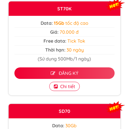
ST70K
Data:
15Gb
tốc độ cao
Giá:
70.000 đ
Free data:
Tick Tok
Thời hạn:
30 ngày
(Sử dụng 500Mb/1 ngày)
ĐĂNG KÝ
Chi tiết
SD70
Data:
30Gb