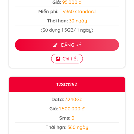
Giá:
95.000 đ
Miễn phí:
TV360 standard
Thời hạn:
30 ngày
(Sử dụng 1.5GB/ 1 ngày)
ĐĂNG KÝ
Chi tiết
12SD125Z
Data:
3240Gb
Giá:
1.500.000 đ
Sms:
0
Thời hạn:
360 ngày