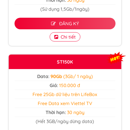
Thời hạn:
30 ngày
(Sử dụng 1,5Gb/1ngày)
ĐĂNG KÝ
Chi tiết
ST150K
Data:
90Gb
(3Gb/ 1 ngày)
Giá:
150.000 đ
Free 25Gb dữ liệu trên LifeBox
Free Data xem Viettel TV
Thời hạn:
30 ngày
(Hết 3GB/ngày dừng data)