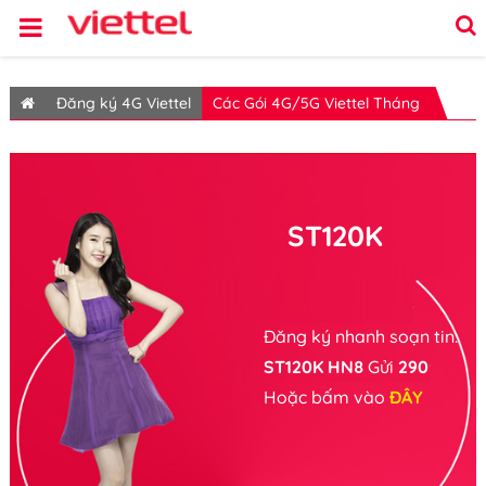
Đăng ký 4G Viettel
Các Gói 4G/5G Viettel Tháng
ST120K
Đăng ký nhanh soạn tin:
ST120K HN8
Gửi
290
Hoặc bấm vào
ĐÂY