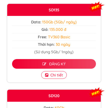
SD135
Data:
150Gb (5Gb/ ngày)
Giá:
135.000 đ
Free:
TV360 Basic
Thời hạn:
30 ngày
(Sử dụng 5Gb/ 1ngày)
ĐĂNG KÝ
Chi tiết
SD120
Data:
60Gb