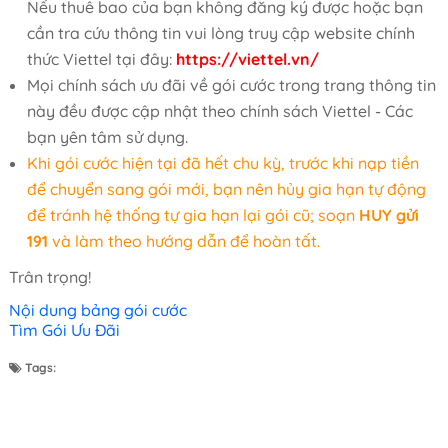
Nếu thuê bao của bạn không đăng ký được hoặc bạn
cần tra cứu thông tin vui lòng truy cập website chính
thức Viettel tại đây:
https://viettel.vn/
Mọi chính sách ưu đãi về gói cước trong trang thông tin
này đều được cập nhật theo chính sách Viettel - Các
bạn yên tâm sử dụng.
Khi gói cước hiện tại đã hết chu kỳ, trước khi nạp tiền
để chuyển sang gói mới, bạn nên hủy gia hạn tự động
để tránh hệ thống tự gia hạn lại gói cũ; soạn
HUY gửi
191
và làm theo hướng dẫn để hoàn tất.
Trân trọng!
Nội dung bảng gói cước
Tìm Gói Ưu Đãi
Tags: