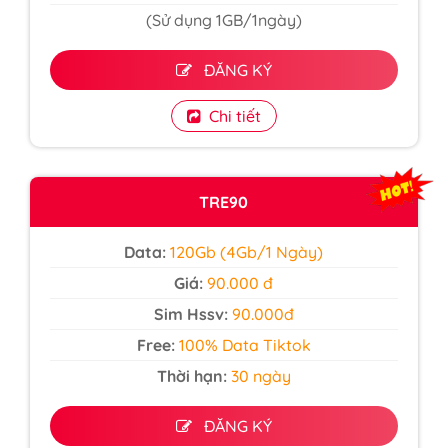
(Sử dụng 1GB/1ngày)
ĐĂNG KÝ
Chi tiết
TRE90
Data:
120Gb (4Gb/1 Ngày)
Giá:
90.000 đ
Sim Hssv:
90.000đ
Free:
100% Data Tiktok
Thời hạn:
30 ngày
ĐĂNG KÝ