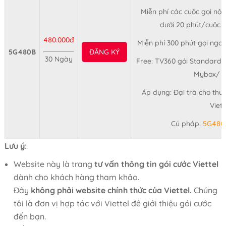
Miễn phí các cuộc gọi nội
dưới 20 phút/cuộc (
480.000đ
Miễn phí 300 phút gọi ngo
5G480B
ĐĂNG KÝ
30 Ngày
Free: TV360 gói Standard 
Mybox/ 3
Áp dụng: Đại trà cho thu
Viet
Cú pháp:
5G480
Lưu ý:
Website này là trang
tư vấn thông tin gói cước Viettel
dành cho khách hàng tham khảo.
Đây
không phải website chính thức của Viettel.
Chúng
tôi là đơn vị hợp tác với Viettel để giới thiệu gói cước
đến bạn.