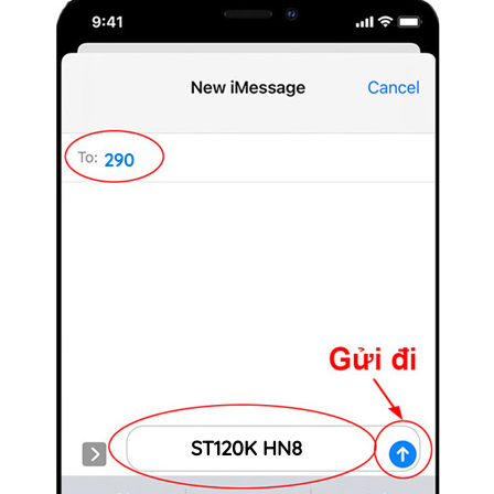
290
ST120K HN8