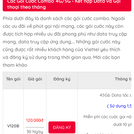
Các Gói Cước Combo 4G/5G - Kết hợp Data và Gọi
thoại theo tháng
Phía dưới đây là danh sách các gói cước combo. Ngoài
các ưu đãi về phút gọi nội mạng, các gói cước này còn
được tích hợp nhiều ưu đãi phong phú như data truy cập
mạng, data truy cập ứng dụng,... Những gói cước này
cũng được rất nhiều khách hàng của Viettel yêu thích
và đăng ký sử dụng trong thời gian qua. Mời các bạn
tham khảo
Tên gói
Giá gói
Đăng ký
Thông tin
45Gb Data tốc đ
( Sử dụng 1,5
Miễn phí các cuộc gọi nội
120.000đ
dưới 10 ph
V120B
ĐĂNG KÝ
30 Ngày