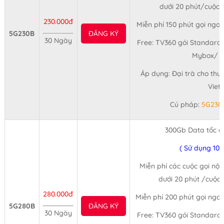
dưới 20 phút/cuộc (
230.000đ
Miễn phí 150 phút gọi ngo
5G230B
ĐĂNG KÝ
30 Ngày
Free: TV360 gói Standard 
Mybox/ 3
Áp dụng: Đại trà cho thu
Viet
Cú pháp:
5G230
300Gb Data tốc đ
( Sử dụng 10
Miễn phí các cuộc gọi nội
dưới 20 phút /cuộc 
280.000đ
Miễn phí 200 phút gọi ngo
5G280B
ĐĂNG KÝ
30 Ngày
Free: TV360 gói Standard 