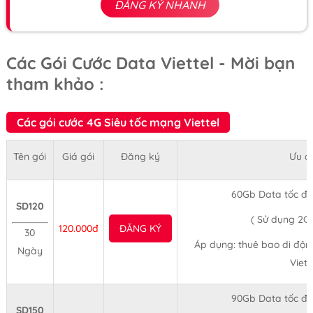
ĐĂNG KÝ NHANH
Các Gói Cước Data Viettel - Mời bạn
tham khảo :
Các gói cước 4G Siêu tốc mạng Viettel
Tên gói
Giá gói
Đăng ký
Ưu đ
60Gb Data tốc độ
SD120
( Sử dụng 2G
120.000đ
ĐĂNG KÝ
30
Áp dụng: thuê bao di độn
Ngày
Viett
90Gb Data tốc độ
SD150