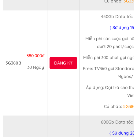
Cú pháp:
5G330
450Gb Data tốc đ
( Sử dụng 15
Miễn phí các cuộc gọi nội
dưới 20 phút/cuộc (
380.000đ
Miễn phí 300 phút gọi ngo
5G380B
ĐĂNG KÝ
30 Ngày
Free: TV360 gói Standard 
Mybox/ 3
Áp dụng: Đại trà cho thu
Viet
Cú pháp:
5G380
600Gb Data tốc đ
( Sử dụng 20