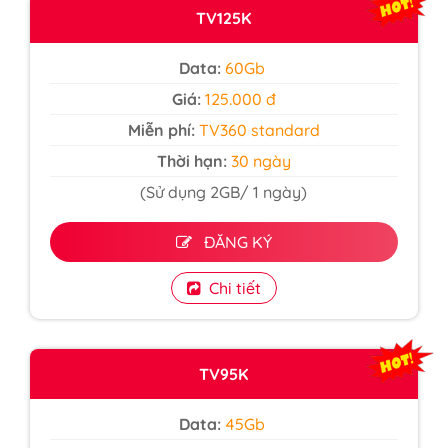
TV125K
Data:
60Gb
Giá:
125.000 đ
Miễn phí:
TV360 standard
Thời hạn:
30 ngày
(Sử dụng 2GB/ 1 ngày)
ĐĂNG KÝ
Chi tiết
TV95K
Data:
45Gb