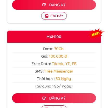
ĐĂNG KÝ
Chi tiết
MXH100
Data:
30Gb
Giá:
100.000 đ
Free Data:
Tiktok, YT, FB
SMS:
Free Meesenger
Thời hạn :
30 Ngày
(Sử dụng 1Gb/ ngày)
ĐĂNG KÝ