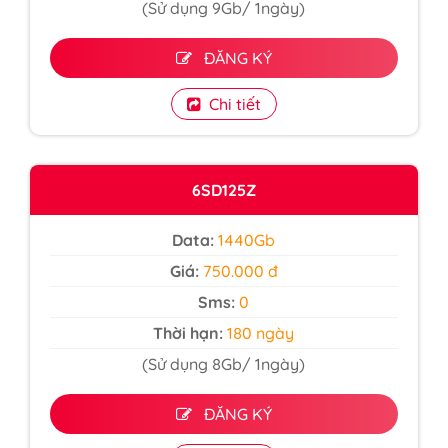
(Sử dụng 9Gb/ 1ngày)
ĐĂNG KÝ
Chi tiết
6SD125Z
Data:
1440Gb
Giá:
750.000 đ
Sms:
0
Thời hạn:
180 ngày
(Sử dụng 8Gb/ 1ngày)
ĐĂNG KÝ