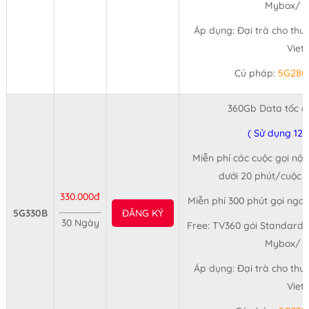
Mybox/ 3
Áp dụng: Đại trà cho thu
Viet
Cú pháp:
5G280
360Gb Data tốc đ
( Sử dụng 12
Miễn phí các cuộc gọi nội
dưới 20 phút/cuộc (
330.000đ
Miễn phí 300 phút gọi ngo
5G330B
ĐĂNG KÝ
30 Ngày
Free: TV360 gói Standard 
Mybox/ 3
Áp dụng: Đại trà cho thu
Viet