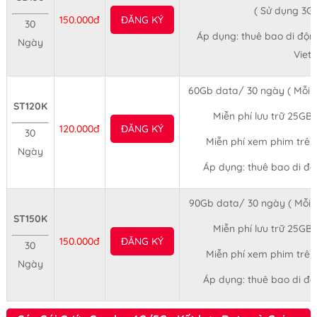
( Sử dụng 3G
150.000đ
ĐĂNG KÝ
30
Áp dụng: thuê bao di độn
Ngày
Viett
60Gb data/ 30 ngày ( Mỗi 
ST120K
Miễn phí lưu trữ 25GB 
120.000đ
ĐĂNG KÝ
30
Miễn phí xem phim trên
Ngày
Áp dụng: thuê bao di độ
90Gb data/ 30 ngày ( Mỗi 
ST150K
Miễn phí lưu trữ 25GB 
150.000đ
ĐĂNG KÝ
30
Miễn phí xem phim trên
Ngày
Áp dụng: thuê bao di độ