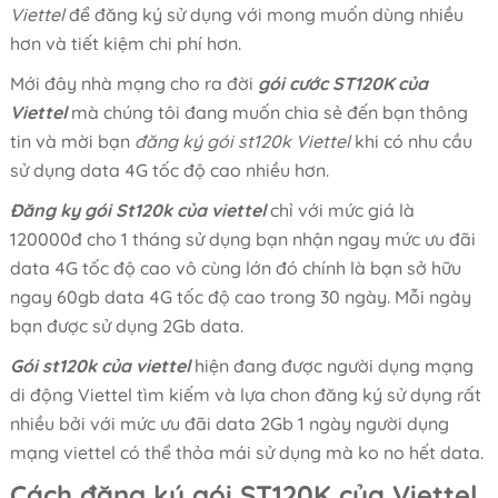
Viettel
để đăng ký sử dụng với mong muốn dùng nhiều
hơn và tiết kiệm chi phí hơn.
Mới đây nhà mạng cho ra đời
gói cước ST120K của
Viettel
mà chúng tôi đang muốn chia sẻ đến bạn thông
tin và mời bạn
đăng ký gói st120k Viettel
khi có nhu cầu
sử dụng data 4G tốc độ cao nhiều hơn.
Đăng ky gói St120k của viettel
chỉ với mức giá là
120000đ cho 1 tháng sử dụng bạn nhận ngay mức ưu đãi
data 4G tốc độ cao vô cùng lớn đó chính là bạn sở hữu
ngay 60gb data 4G tốc độ cao trong 30 ngày. Mỗi ngày
bạn được sử dụng 2Gb data.
Gói st120k của viettel
hiện đang được người dụng mạng
di động Viettel tìm kiếm và lựa chon đăng ký sử dụng rất
nhiều bởi với mức ưu đãi data 2Gb 1 ngày người dụng
mạng viettel có thể thỏa mái sử dụng mà ko no hết data.
Cách đăng ký gói ST120K của Viettel