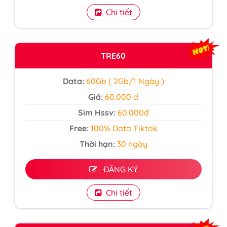
Chi tiết
TRE60
Data:
60Gb ( 2Gb/1 Ngày )
Giá:
60.000 đ
Sim Hssv:
60.000đ
Free:
100% Data Tiktok
Thời hạn:
30 ngày
ĐĂNG KÝ
Chi tiết