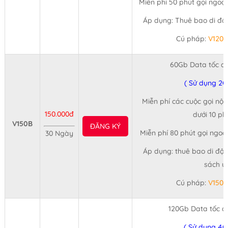
Miễn phí 50 phút gọi ngoạ
Áp dụng: Thuê bao di độn
Cú pháp:
V120
60Gb Data tốc đ
( Sử dụng 2G
Miễn phí các cuộc gọi nội
150.000đ
dưới 10 ph
V150B
ĐĂNG KÝ
Miễn phí 80 phút gọi ngoạ
30 Ngày
Áp dụng: thuê bao di độn
sách ư
Cú pháp:
V150
120Gb Data tốc đ
( Sử dụng 4G