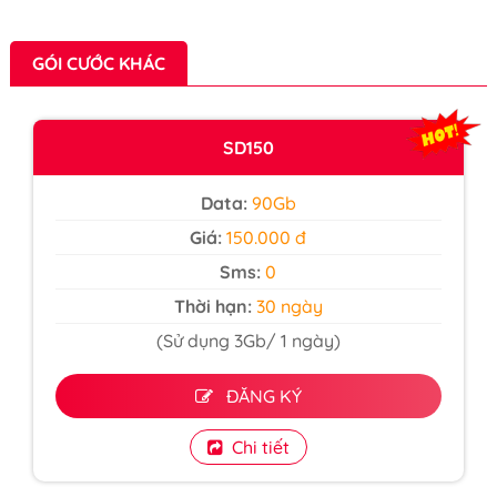
GÓI CƯỚC KHÁC
SD150
Data:
90Gb
Giá:
150.000 đ
Sms:
0
Thời hạn:
30 ngày
(Sử dụng 3Gb/ 1 ngày)
ĐĂNG KÝ
Chi tiết