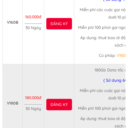
Miễn phí các cuộc gọi nội
160.000đ
dưới 10 ph
V160B
ĐĂNG KÝ
Miễn phí 100 phút gọi ngo
30 Ngày
Áp dụng: thuê bao di độn
sách ư
Cú pháp:
V160
180Gb Data tốc đ
( Sử dụng 6G
Miễn phí các cuộc gọi nội
180.000đ
dưới 10 ph
V180B
ĐĂNG KÝ
Miễn phí 100 phút gọi ngo
30 Ngày
Áp dụng: thuê bao di độn
sách ư