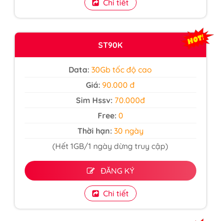
Chi tiết
ST90K
Data:
30Gb tốc độ cao
Giá:
90.000 đ
Sim Hssv:
70.000đ
Free:
0
Thời hạn:
30 ngày
(Hết 1GB/1 ngày dừng truy cập)
ĐĂNG KÝ
Chi tiết