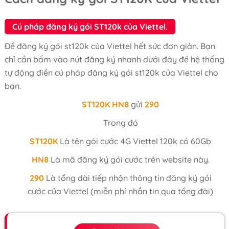
Cú pháp đăng ký gói ST120k của Viettel.
Để đăng ký gói st120k của Viettel hết sức đơn giản. Bạn
chỉ cần bấm vào nút đăng ký nhanh dưới đây để hệ thống
tự động điền cú pháp đăng ký gói st120k của Viettel cho
bạn.
ST120K
HN8
gửi
290
Trong đó
ST120K
Là tên gói cước 4G Viettel 120k có 60Gb
HN8
Là mã đăng ký gói cước trên website này.
290
Là tổng đài tiếp nhận thông tin đăng ký gói
cước của Viettel (miễn phí nhắn tin qua tổng đài)