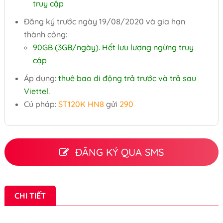
truy cập
Đăng ký trước ngày 19/08/2020 và gia hạn
thành công:
90GB (3GB/ngày). Hết lưu lượng ngừng truy
cập
Áp dụng:
thuê bao di động trả trước và trả sau
Viettel.
Cú pháp:
ST120K HN8
gửi
290
ĐĂNG KÝ QUA SMS
CHI TIẾT