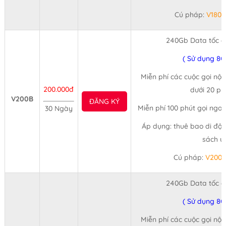
Cú pháp:
V180
240Gb Data tốc đ
( Sử dụng 8G
Miễn phí các cuộc gọi nội
200.000đ
dưới 20 ph
V200B
ĐĂNG KÝ
Miễn phí 100 phút gọi ngo
30 Ngày
Áp dụng: thuê bao di độn
sách ư
Cú pháp:
V200
240Gb Data tốc đ
( Sử dụng 8G
Miễn phí các cuộc gọi nội