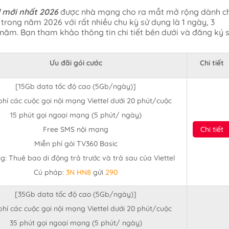
l mới nhất 2026
được nhà mạng cho ra mắt mở rộng dành c
rong năm 2026 với rất nhiều chu kỳ sử dụng là 1 ngày, 3
1 năm. Bạn tham khảo thông tin chi tiết bên dưới và đăng ký 
Ưu đãi gói cước
Chi tiết
[15Gb data tốc độ cao (5Gb/ngày)]
phí các cuộc gọi nội mạng Viettel dưới 20 phút/cuộc
15 phút gọi ngoại mạng (5 phút/ ngày)
Free SMS nội mạng
Chi tiết
Miễn phí gói TV360 Basic
g: Thuê bao di động trả trước và trả sau của Viettel
Cú pháp:
3N HN8
gửi
290
[35Gb data tốc độ cao (5Gb/ngày)]
phí các cuộc gọi nội mạng Viettel dưới 20 phút/cuộc
35 phút gọi ngoại mạng (5 phút/ ngày)