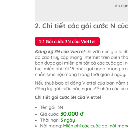
Áp dụn
2. Chi tiết các gói cước N củ
2.1 Gói cước 3N của Viettel
Đăng ký 3N của Viettel
chỉ với mức giá là 
độ cao truy cập mạng internet trên điện th
bạn được gọi miễn phí tất cả các cuộc gọi n
tục, miễn phí tới 15 phút gọi ngoại mạng tr
nhắn sms nội mạng trong thời gian 3 ngày.
Nếu thuê bao di động Viettel của bạn nằm 
đăng ký gói cước này ngay để nhận các ưu 
Chi tiết gói cước 3N của Viettel
Tên gói: 3N
30.000 đ
Giá cước:
Thời hạn:
3
ngày
Nội mạng:
Miễn phí các cuộc gọi nội mạn