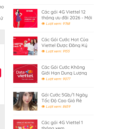
ho
Các gói 4G Viettel 12
tháng ưu đãi 2026 - Mới
sử
Cập Nhật
Lượt xem: 9768
Các Gói Cước Hot Của
Viettel Được Đăng Ký
Nhiều 2026
Lượt xem: 9155
Các Gói Cước Không
Giới Hạn Dung Lượng
Data Viettel
Lượt xem: 9077
Gói Cước 5Gb/1 Ngày
Tốc Độ Cao Giá Rẻ
Viettel
Lượt xem: 8659
Các gói 4G Viettel 1
tháng xem