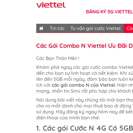
ĐĂNG KÝ 5G VIETTEL
Tin tức
Tư vấn gói cước Viettel
Cá
Các Gói Combo N Viettel Ưu Đãi D
Các Bạn Thân Mến !
Khám phá ngay các gói cước combo Viettel
đến cho bạn sự linh hoạt và tiết kiệm. Khi 
lên đến 5GB mỗi ngày, đảm bảo bạn luôn kế
ích với
các gói combo N của Viettel
. Hiện 
mạng, nhắn tin Sms rất phù hợp cho khách
Nội dung bài viết này chúng tôi mời bạn t
cho ra mắt dành cho mọi thuê bao di động V
sử dụng. Hãy đăng ký ngay hôm nay để kết 
điện thoại của mình bạn nhé.
1. Các gói Cước N 4G Có 5GB