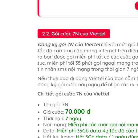
2.2. Gói cước 7N của Viettel
Đăng ký gói 7N của Viettel
chỉ với mức giá
tốc độ cao truy cập mạng internet trên điệ
ra bạn được gọi miễn phí tất cả các cuộc gọ
tục, miễn phí tới 35 phút gọi ngoại mạng tr
tin nhắn sms nội mạng trong thời gian 7 ng
Nếu thuê bao di động Viettel của bạn nằm
đăng ký gói cước này ngay để nhận các ưu 
Chi tiết gói cước 7N của Viettel
Tên gói: 7N
70.000 đ
Giá cước:
Thời hạn:
7
ngày
Nội mạng:
Miễn phí các cuộc gọi nội mạng
Data:
Miễn phí 35Gb data 4g tốc độ cao t
Hết lưu lượng:
Hết 5Gb data / 1 ngày dừn