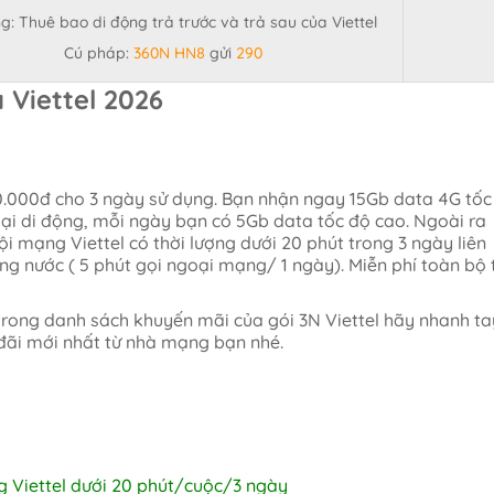
g: Thuê bao di động trả trước và trả sau của Viettel
Cú pháp:
360N HN8
gửi
290
a Viettel 2026
30.000đ cho 3 ngày sử dụng. Bạn nhận ngay 15Gb data 4G tốc
oại di động, mỗi ngày bạn có 5Gb data tốc độ cao. Ngoài ra
ội mạng Viettel có thời lượng dưới 20 phút trong 3 ngày liên
ong nước ( 5 phút gọi ngoại mạng/ 1 ngày). Miễn phí toàn bộ 
trong danh sách khuyến mãi của gói 3N Viettel hãy nhanh ta
đãi mới nhất từ nhà mạng bạn nhé.
g Viettel dưới 20 phút/cuộc/3 ngày