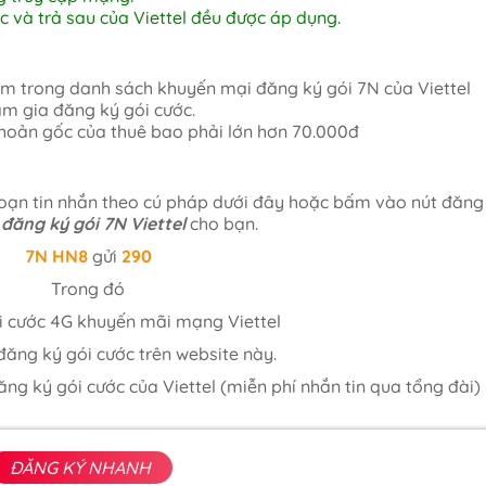
ớc và trả sau của Viettel đều được áp dụng.
nằm trong danh sách khuyến mại đăng ký gói 7N của Viettel
am gia đăng ký gói cước.
 khoản gốc của thuê bao phải lớn hơn 70.000đ
oạn tin nhắn theo cú pháp dưới đây hoặc bấm vào nút đăng
đăng ký gói 7N Viettel
cho bạn.
7N
HN8
gửi
290
Trong đó
i cước 4G khuyến mãi mạng Viettel
ăng ký gói cước trên website này.
ăng ký gói cước của Viettel (miễn phí nhắn tin qua tổng đài)
ĐĂNG KÝ NHANH