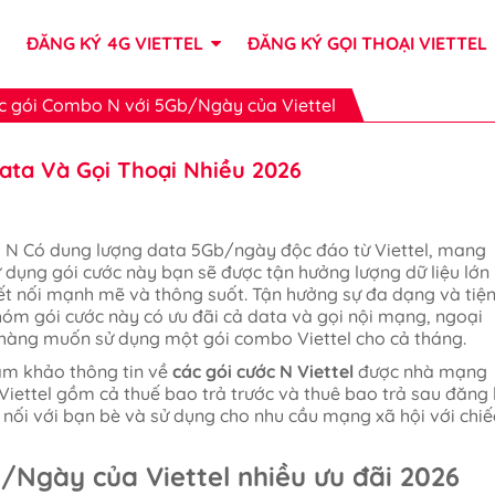
ĐĂNG KÝ 4G VIETTEL
ĐĂNG KÝ GỌI THOẠI VIETTEL
c gói Combo N với 5Gb/Ngày của Viettel
ata Và Gọi Thoại Nhiều 2026
 N Có dung lượng data 5Gb/ngày độc đáo từ Viettel, mang
sử dụng gói cước này bạn sẽ được tận hưởng lượng dữ liệu lớn
t nối mạnh mẽ và thông suốt. Tận hưởng sự đa dạng và tiệ
nhóm gói cước này có ưu đãi cả data và gọi nội mạng, ngoại
 hàng muốn sử dụng một gói combo Viettel cho cả tháng.
ham khảo thông tin về
các gói cước N Viettel
được nhà mạng
iettel gồm cả thuế bao trả trước và thuê bao trả sau đăng
nối với bạn bè và sử dụng cho nhu cầu mạng xã hội với chiế
/Ngày của Viettel nhiều ưu đãi 2026