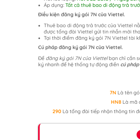
Áp dụng:
Tất cả thuê bao di động trả trư
Điều kiện đăng ký gói 7N của Viettel.
Thuê bao di động trả trước của Viettel 
được tổng đài Viettel gửi tin nhắn mời th
Tại thời điểm đăng ký gói 7N Viettel tài
Cú pháp đăng ký gói 7N của Viettel.
Để
đăng ký gói 7N của Viettel
bạn chỉ cần s
ký nhanh để hệ thống tự động điền
cú pháp 
7N
Là tên gó
HN8
Là mã đ
290
Là tổng đài tiếp nhận thông tin đ