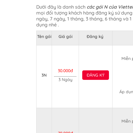
Dưới đây là danh sách
các gói N của Viette
mọi đối tượng khách hàng đăng ký sử dụng t
ngày, 7 ngày, 1 tháng, 3 tháng, 6 tháng và 
dụng nhé .
Tên gói
Giá gói
Đăng ký
Miễn 
30.000đ
3N
ĐĂNG KÝ
3 Ngày
Áp dụn
Miễn 