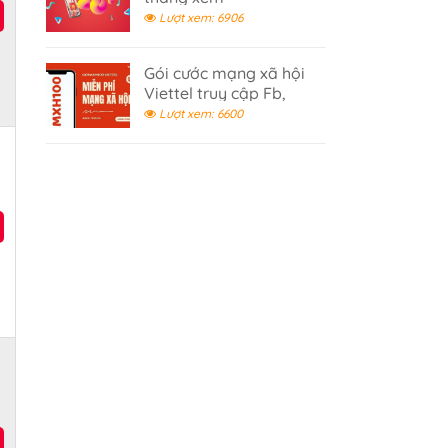
Youtube,Tiktok 2026
Lượt xem: 6906
Gói cước mạng xã hội
Viettel truy cập Fb,
Tiktok, Youtube không
Lượt xem: 6600
giới hạn- gói cước 100K