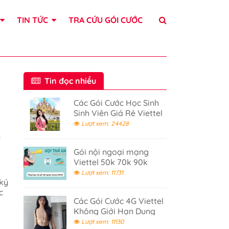
TIN TỨC
TRA CỨU GÓI CƯỚC
Tin đọc nhiều
Các Gói Cước Học Sinh
Sinh Viên Giá Rẻ Viettel
Lượt xem: 24428
n
Gói nội ngoại mạng
Viettel 50k 70k 90k
120k - Gọi điện thả ga
Lượt xem: 11731
 ký
c
Các Gói Cước 4G Viettel
Không Giới Hạn Dung
Lượng 2026
Lượt xem: 11130