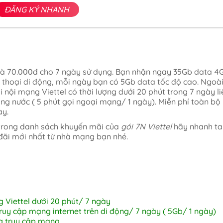
ĐĂNG KÝ NHANH
 là 70.000đ cho 7 ngày sử dụng. Bạn nhận ngay 35Gb data 4
n thoại di động, mỗi ngày bạn có 5Gb data tốc độ cao. Ngoà
i nội mạng Viettel có thời lượng dưới 20 phút trong 7 ngày li
ong nước ( 5 phút gọi ngoại mạng/ 1 ngày). Miễn phí toàn bộ
ày.
 trong danh sách khuyến mãi của
gói 7N Viettel
hãy nhanh ta
đãi mới nhất từ nhà mạng bạn nhé.
 Viettel dưới 20 phút/ 7 ngày
ruy cập mạng internet trên di động/ 7 ngày ( 5Gb/ 1 ngày)
g truy cập mạng.