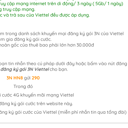
ruy cập mạng internet trên di động/ 3 ngày ( 5Gb/ 1 ngày)
g truy cập mạng.
ớc và trả sau của Viettel đều được áp dụng.
nằm trong danh sách khuyến mại đăng ký gói 3N của Viettel
am gia đăng ký gói cước.
 khoản gốc của thuê bao phải lớn hơn 30.000đ
oạn tin nhắn theo cú pháp dưới đây hoặc bấm vào nút đăng
đăng ký gói 3N Viettel
cho bạn.
3N
HN8
gửi
290
Trong đó
i cước 4G khuyến mãi mạng Viettel
ăng ký gói cước trên website này.
ăng ký gói cước của Viettel (miễn phí nhắn tin qua tổng đài)