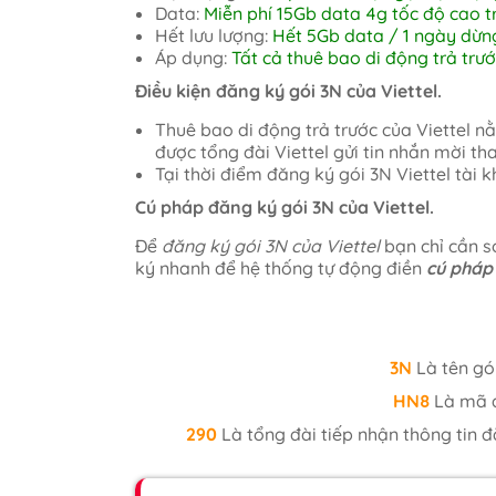
Data:
Miễn phí 15Gb data 4g tốc độ cao t
Hết lưu lượng:
Hết 5Gb data / 1 ngày dừn
Áp dụng:
Tất cả thuê bao di động trả trư
Điều kiện đăng ký gói 3N của Viettel.
Thuê bao di động trả trước của Viettel 
được tổng đài Viettel gửi tin nhắn mời th
Tại thời điểm đăng ký gói 3N Viettel tài
Cú pháp đăng ký gói 3N của Viettel.
Để
đăng ký gói 3N của Viettel
bạn chỉ cần s
ký nhanh để hệ thống tự động điền
cú pháp 
3N
Là tên gó
HN8
Là mã đ
290
Là tổng đài tiếp nhận thông tin đ