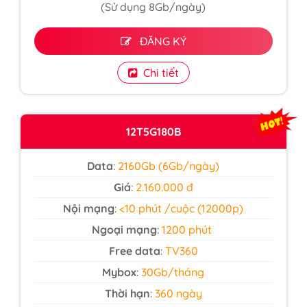
(Sử dụng 8Gb/ngày)
ĐĂNG KÝ
Chi tiết
12T5G180B
Data
:
2160Gb (6Gb/ngày)
Giá
:
2.160.000 đ
Nội mạng
:
<10 phút /cuộc (12000p)
Ngoại mạng
:
1200 phút
Free data
:
TV360
Mybox
:
30Gb/tháng
Thời hạn
:
360 ngày