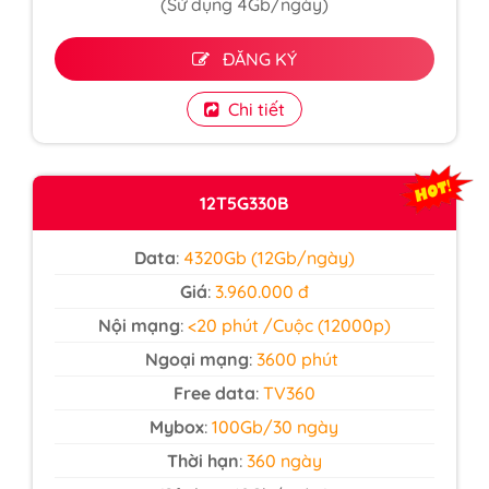
(Sử dụng 4Gb/ngày)
ĐĂNG KÝ
Chi tiết
12T5G330B
Data
:
4320Gb (12Gb/ngày)
Giá
:
3.960.000 đ
Nội mạng
:
<20 phút /Cuộc (12000p)
Ngoại mạng
:
3600 phút
Free data
:
TV360
Mybox
:
100Gb/30 ngày
Thời hạn
:
360 ngày