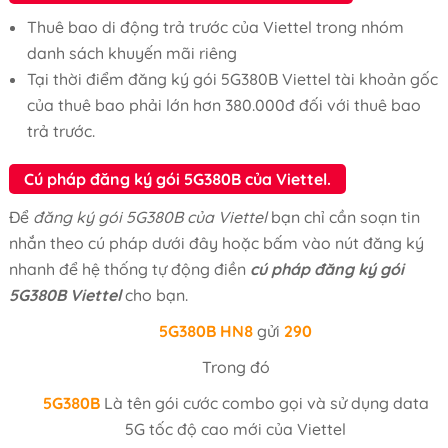
Thuê bao di động trả trước của Viettel trong nhóm
danh sách khuyến mãi riêng
Tại thời điểm đăng ký gói 5G380B Viettel tài khoản gốc
của thuê bao phải lớn hơn 380.000đ đối với thuê bao
trả trước.
Cú pháp đăng ký gói 5G380B của Viettel.
Để
đăng ký gói 5G380B của Viettel
bạn chỉ cần soạn tin
nhắn theo cú pháp dưới đây hoặc bấm vào nút đăng ký
nhanh để hệ thống tự động điền
cú pháp đăng ký gói
5G380B Viettel
cho bạn.
5G380B
HN8
gửi
290
Trong đó
5G380B
Là tên gói cước combo gọi và sử dụng data
5G tốc độ cao mới của Viettel