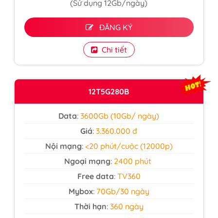
(Sử dụng 12Gb/ngày)
ĐĂNG KÝ
Chi tiết
12T5G280B
Data
:
3600Gb (10Gb/ ngày)
Giá
:
3.360.000 đ
Nội mạng
:
<20 phút/cuộc (12000p)
Ngoại mạng
:
2400 phút
Free data
:
TV360
Mybox
:
70Gb/30 ngày
Thời hạn
:
360 ngày