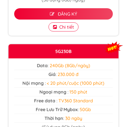
ĐĂNG KÝ
Chi tiết
5G230B
Data
:
240Gb (8Gb/ngày)
Giá
:
230.000 đ
Nội mạng
:
< 20 phút/cuộc (1000 phút)
Ngoại mạng
:
150 phút
Free data
:
TV360 Standard
Free Lưu Trữ Mybox
:
50Gb
Thời hạn
:
30 ngày