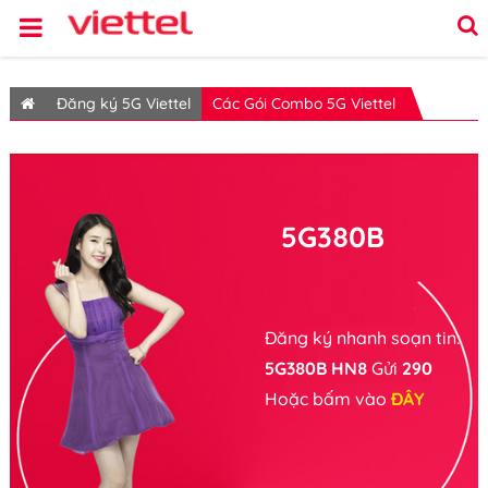
Đăng ký 5G Viettel
Các Gói Combo 5G Viettel
5G380B
Đăng ký nhanh soạn tin:
5G380B HN8
Gửi
290
Hoặc bấm vào
ĐÂY