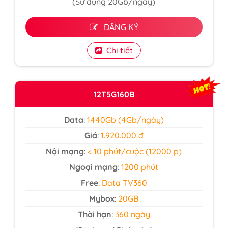
(Sử dụng 20Gb/ngày)
ĐĂNG KÝ
Chi tiết
12T5G160B
Data
:
1440Gb (4Gb/ngày)
Giá
:
1.920.000 đ
Nội mạng
:
< 10 phút/cuộc (12000 p)
Ngoại mạng
:
1200 phút
Free
:
Data TV360
Mybox
:
20GB
Thời hạn
:
360 ngày