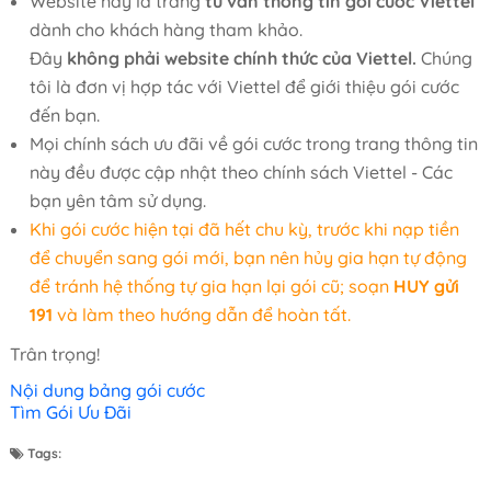
Website này là trang
tư vấn thông tin gói cước Viettel
dành cho khách hàng tham khảo.
Đây
không phải website chính thức của Viettel.
Chúng
tôi là đơn vị hợp tác với Viettel để giới thiệu gói cước
đến bạn.
Mọi chính sách ưu đãi về gói cước trong trang thông tin
này đều được cập nhật theo chính sách Viettel - Các
bạn yên tâm sử dụng.
Khi gói cước hiện tại đã hết chu kỳ, trước khi nạp tiền
để chuyển sang gói mới, bạn nên hủy gia hạn tự động
để tránh hệ thống tự gia hạn lại gói cũ; soạn
HUY gửi
191
và làm theo hướng dẫn để hoàn tất.
Trân trọng!
Nội dung bảng gói cước
Tìm Gói Ưu Đãi
Tags: