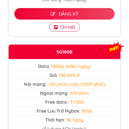
ĐĂNG KÝ
Chi tiết
5G180B
Data
:
180Gb (6Gb/ngày)
Giá
:
180.000 đ
Nội mạng
:
<10 phút/cuộc (1000 phút)
Ngoại mạng
:
100 phút
Free data
:
TV360
Free Lưu Trữ Mybox
:
30Gb
Thời hạn
:
30 ngày
(Sử dụng 6Gb/ngày)