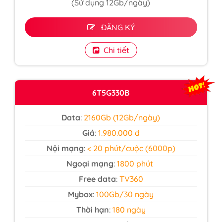
(Sử dụng 12Gb/ngày)
ĐĂNG KÝ
Chi tiết
6T5G330B
Data
:
2160Gb (12Gb/ngày)
Giá
:
1.980.000 đ
Nội mạng
:
< 20 phút/cuộc (6000p)
Ngoại mạng
:
1800 phút
Free data
:
TV360
Mybox
:
100Gb/30 ngày
Thời hạn
:
180 ngày