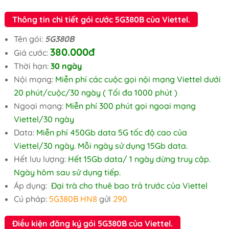
Thông tin chi tiết gói cước 5G380B của Viettel.
Tên gói:
5G380B
380.000đ
Giá cước:
Thời hạn:
30 ngày
Nội mạng:
Miễn phí các cuộc gọi nội mạng Viettel dưới
20 phút/cuộc/30 ngày ( Tối đa 1000 phút )
Ngoại mạng:
Miễn phí 300 phút gọi ngoại mạng
Viettel/30 ngày
Data:
Miễn phí 450Gb data 5G tốc độ cao của
Viettel/30 ngày. Mỗi ngày sử dụng 15Gb data.
Hết lưu lượng:
Hết 15Gb data/ 1 ngày dừng truy cập.
Ngày hôm sau sử dụng tiếp.
Áp dụng:
Đại trà cho thuê bao trả trước của Viettel
Cú pháp:
5G380B HN8
gửi
290
Điều kiện đăng ký gói 5G380B của Viettel.