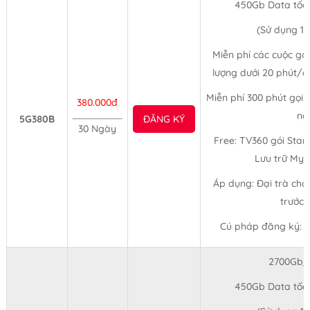
450Gb Data tốc
(Sử dụng 1
Miễn phí các cuộc gọi
lượng dưới 20 phút/cu
Miễn phí 300 phút gọi 
380.000đ
ng
5G380B
ĐĂNG KÝ
30 Ngày
Free: TV360 gói Stan
Lưu trữ My
Áp dụng: Đại trà cho
trước 
Cú pháp đăng ký:
2700Gb/
450Gb Data tốc