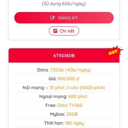
(Sử dụng 6Gb/ngày)
ĐĂNG KÝ
Chi tiết
6T5G160B
Data
:
720Gb (4Gb/ngày)
Giá
:
960.000 đ
Nội mạng
:
< 10 phút /cuộc (6000 phút)
Ngoại mạng
:
600 phút
Free
:
Data TV360
Mybox
:
20GB
Thời hạn
:
180 ngày