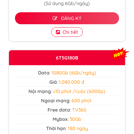
(Sử dụng 6Gb/ngày)
ĐĂNG KÝ
Chi tiết
6T5G180B
Data
:
1080Gb (6Gb/ngày)
Giá
:
1.080.000 đ
Nội mạng
:
<10 phút /cuộc (6000p)
Ngoại mạng
:
600 phút
Free data
:
TV360
Mybox
:
30Gb
Thời hạn
:
180 ngày