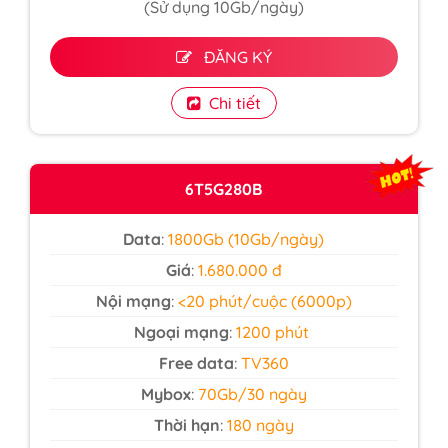
(Sử dụng 10Gb/ngày)
ĐĂNG KÝ
Chi tiết
6T5G280B
Data
:
1800Gb (10Gb/ngày)
Giá
:
1.680.000 đ
Nội mạng
:
<20 phút/cuộc (6000p)
Ngoại mạng
:
1200 phút
Free data
:
TV360
Mybox
:
70Gb/30 ngày
Thời hạn
:
180 ngày