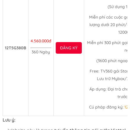
(Sử dụng 1
Miễn phí các cuộc gọi
lượng dưới 20 phút/c
12000
4.560.000đ
Miễn phí 300 phút gọi
12T5G380B
ĐĂNG KÝ
ng
360 Ngày
(3600 phút ngoạ
Free: TV360 gói Stan
Lưu trữ Mybox/30
Áp dụng: Đại trà cho
trước 
Cú pháp đăng ký:
12
Lưu ý: