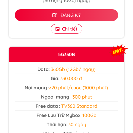
(Sử dụng 10Gb/ngày)
ĐĂNG KÝ
Chi tiết
5G330B
Data
:
360Gb (12Gb/ ngày)
Giá
:
330.000 đ
Nội mạng
:
<20 phút/cuộc (1000 phút)
Ngoại mạng
:
300 phút
Free data
:
TV360 Standard
Free Lưu Trữ Mybox
:
100Gb
Thời hạn
:
30 ngày