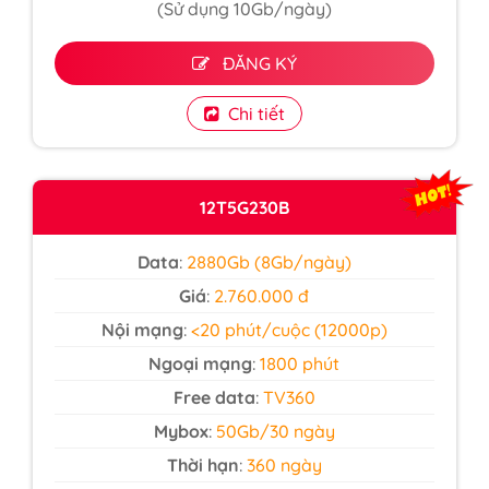
(Sử dụng 10Gb/ngày)
ĐĂNG KÝ
Chi tiết
12T5G230B
Data
:
2880Gb (8Gb/ngày)
Giá
:
2.760.000 đ
Nội mạng
:
<20 phút/cuộc (12000p)
Ngoại mạng
:
1800 phút
Free data
:
TV360
Mybox
:
50Gb/30 ngày
Thời hạn
:
360 ngày