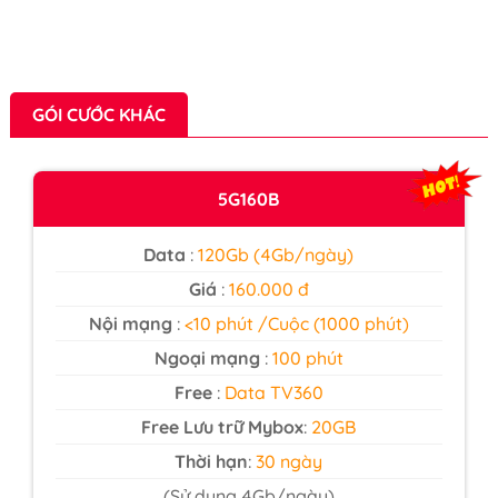
GÓI CƯỚC KHÁC
5G160B
Data
:
120Gb (4Gb/ngày)
Giá
:
160.000 đ
Nội mạng
:
<10 phút /Cuộc (1000 phút)
Ngoại mạng
:
100 phút
Free
:
Data TV360
Free Lưu trữ Mybox
:
20GB
Thời hạn
:
30 ngày
(Sử dụng 4Gb/ngày)