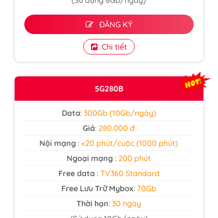
(Sử dụng 8Gb/ngày)
ĐĂNG KÝ
Chi tiết
5G280B
Data
:
300Gb (10Gb/ngày)
Giá
:
280.000 đ
Nội mạng
:
<20 phút/cuộc (1000 phút)
Ngoại mạng
:
200 phút
Free data
:
TV360 Standard
Free Lưu Trữ Mybox
:
70Gb
Thời hạn
:
30 ngày