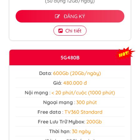
(Sử dụng 12Gb/ngày)
ĐĂNG KÝ
Chi tiết
5G480B
Data
:
600Gb (20Gb/ngày)
Giá
:
480.000 đ
Nội mạng
:
< 20 phút/cuộc (1000 phút)
Ngoại mạng
:
300 phút
Free data
:
TV360 Standard
Free Lưu Trữ Mybox
:
200Gb
Thời hạn
:
30 ngày