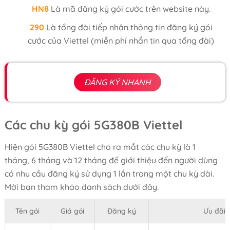
HN8
Là mã đăng ký gói cước trên website này.
290
Là tổng đài tiếp nhận thông tin đăng ký gói
cước của Viettel (miễn phí nhắn tin qua tổng đài)
ĐĂNG KÝ NHANH
Các chu kỳ gói 5G380B Viettel
Hiện gói 5G380B Viettel cho ra mắt các chu kỳ là 1
tháng, 6 tháng và 12 tháng để giới thiệu đến người dùng
có nhu cầu đăng ký sử dụng 1 lần trong một chu kỳ dài.
Mời bạn tham khảo danh sách dưới đây.
Tên gói
Giá gói
Đăng ký
Ưu đãi 