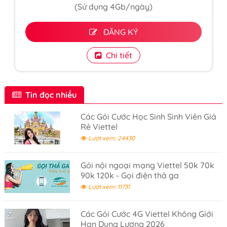
(Sử dụng 4Gb/ngày)
ĐĂNG KÝ
Chi tiết
Tin đọc nhiều
Các Gói Cước Học Sinh Sinh Viên Giá
Rẻ Viettel
Lượt xem: 24430
Gói nội ngoại mạng Viettel 50k 70k
90k 120k - Gọi điện thả ga
Lượt xem: 11731
Các Gói Cước 4G Viettel Không Giới
Hạn Dung Lượng 2026