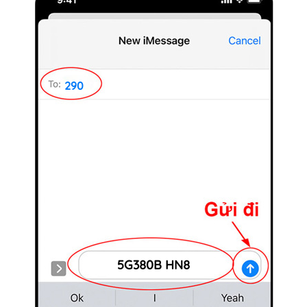
290
5G380B HN8