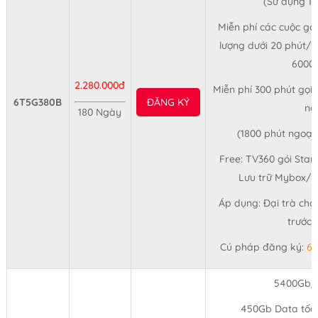
(Sử dụng 1
Miễn phí các cuộc gọi
lượng dưới 20 phút/c
6000 
2.280.000đ
Miễn phí 300 phút gọi
6T5G380B
ĐĂNG KÝ
ng
180 Ngày
(1800 phút ngoạ
Free: TV360 gói Stan
Lưu trữ Mybox/3
Áp dụng: Đại trà cho
trước 
Cú pháp đăng ký:
6
5400Gb/
450Gb Data tốc