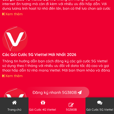
internet ấn tượng mà còn đi kèm với nhiều ưu đãi hấp dẫn. Với
dung lượng linh hoạt từ nhỏ đến lớn, bạn có thể lựa chọn gói cước
phù hợp với nhu cầu của mình mà không cần lo lắng về việc tiêu
Xem thêm
tốn dung lượng. Xin hãy tham khảo và đăng ký sử dụng bạn nhé.
Các Gói Cước 5G Viettel Mới Nhất 2026
Thông tin hướng dẫn bạn cách đăng ký các gói cước 5G Viettel
sử dụng theo 1 tháng với nhiều ưu đãi về data tốc độ cao và gọi
thoại hấp dẫn từ nhà mạng Viettel. Mời bạn tham khảo và đăng
ký sử dụng nhé
Xem thêm
Đăng ký nhanh 5G380B
Trang chủ
Gói Cước 4G Viettel
5G380B
Gói Cước 5G Viettel