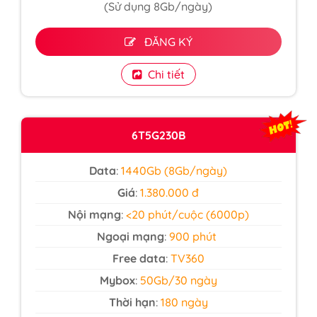
(Sử dụng 8Gb/ngày)
ĐĂNG KÝ
Chi tiết
6T5G230B
Data
:
1440Gb (8Gb/ngày)
Giá
:
1.380.000 đ
Nội mạng
:
<20 phút/cuộc (6000p)
Ngoại mạng
:
900 phút
Free data
:
TV360
Mybox
:
50Gb/30 ngày
Thời hạn
:
180 ngày