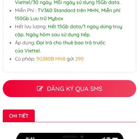
Viettel/30 ngày. Mỗi ngày sử dụng 15Gb data.
Miễn Phí :
TV360 Standard trên MHN, Miễn phí
150Gb Lưu trữ Mybox
Hết lưu lượng:
Hết 15Gb data/1 ngày dừng truy
cập. Ngày hôm sau sử dụng tiếp.
Áp dụng:
Đại trà cho thuê bao trả trước
của Viettel.
Cú pháp:
5G380B HN8
gửi
290
ĐĂNG KÝ QUA SMS
CHI TIẾT