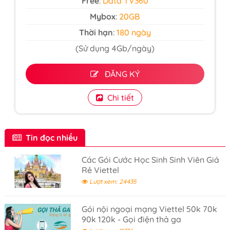
Free
:
Data TV360
Mybox
:
20GB
Thời hạn
:
180 ngày
(Sử dụng 4Gb/ngày)
ĐĂNG KÝ
Chi tiết
Tin đọc nhiều
Các Gói Cước Học Sinh Sinh Viên Giá
Rẻ Viettel
Lượt xem: 24435
Gói nội ngoại mạng Viettel 50k 70k
90k 120k - Gọi điện thả ga