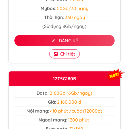
Mybox
:
50Gb/30 ngày
Thời hạn
:
360 ngày
(Sử dụng 8Gb/ngày)
ĐĂNG KÝ
Chi tiết
12T5G180B
Data
:
2160Gb (6Gb/ngày)
Giá
:
2.160.000 đ
Nội mạng
:
<10 phút /cuộc (12000p)
Ngoại mạng
:
1200 phút
Free data
:
TV360