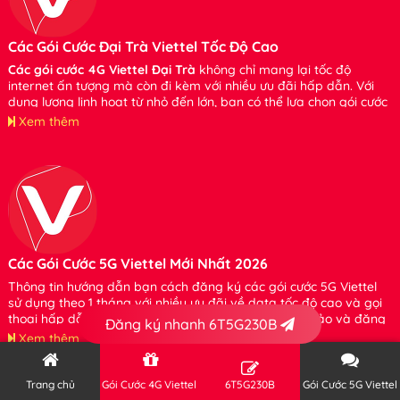
Các Gói Cước Đại Trà Viettel Tốc Độ Cao
Các gói cước 4G Viettel Đại Trà
không chỉ mang lại tốc độ
internet ấn tượng mà còn đi kèm với nhiều ưu đãi hấp dẫn. Với
dung lượng linh hoạt từ nhỏ đến lớn, bạn có thể lựa chọn gói cước
phù hợp với nhu cầu của mình mà không cần lo lắng về việc tiêu
Xem thêm
tốn dung lượng. Xin hãy tham khảo và đăng ký sử dụng bạn nhé.
Các Gói Cước 5G Viettel Mới Nhất 2026
Thông tin hướng dẫn bạn cách đăng ký các gói cước 5G Viettel
sử dụng theo 1 tháng với nhiều ưu đãi về data tốc độ cao và gọi
thoại hấp dẫn từ nhà mạng Viettel. Mời bạn tham khảo và đăng
Đăng ký nhanh 6T5G230B
ký sử dụng nhé
Xem thêm
Trang chủ
Gói Cước 4G Viettel
6T5G230B
Gói Cước 5G Viettel