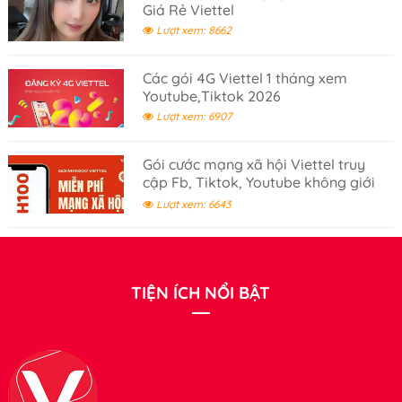
Giá Rẻ Viettel
Lượt xem: 8662
Các gói 4G Viettel 1 tháng xem
Youtube,Tiktok 2026
Lượt xem: 6907
Gói cước mạng xã hội Viettel truy
cập Fb, Tiktok, Youtube không giới
hạn- gói cước 100K
Lượt xem: 6643
TIỆN ÍCH NỔI BẬT