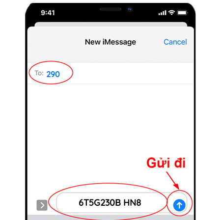
290
6T5G230B HN8