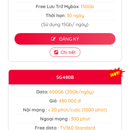
Free Lưu Trữ Mybox
:
150Gb
Thời hạn
:
30 ngày
(Sử dụng 15Gb/ ngày)
ĐĂNG KÝ
Chi tiết
5G480B
Data
:
600Gb (20Gb/ngày)
Giá
:
480.000 đ
Nội mạng
:
< 20 phút/cuộc (1000 phút)
Ngoại mạng
:
300 phút
Free data
:
TV360 Standard