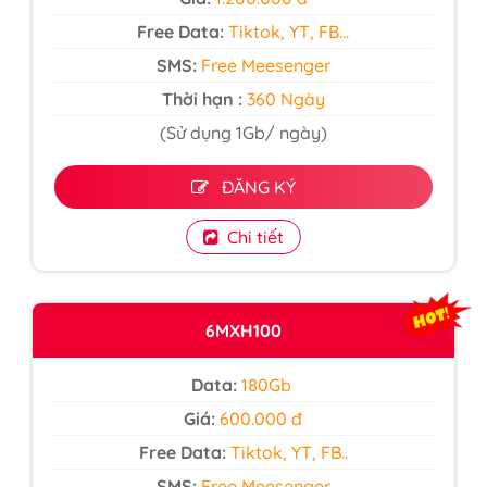
Free Data:
Tiktok, YT, FB...
SMS:
Free Meesenger
Thời hạn :
360 Ngày
(Sử dụng 1Gb/ ngày)
ĐĂNG KÝ
Chi tiết
6MXH100
Data:
180Gb
Giá:
600.000 đ
Free Data:
Tiktok, YT, FB..
SMS:
Free Meesenger