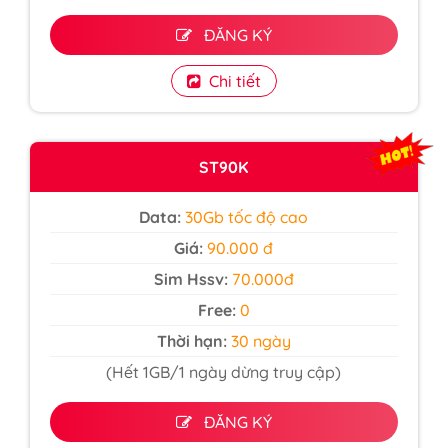
ĐĂNG KÝ
Chi tiết
ST90K
Data:
30Gb tốc độ cao
Giá:
90.000 đ
Sim Hssv:
70.000đ
Free:
0
Thời hạn:
30 ngày
(Hết 1GB/1 ngày dừng truy cập)
ĐĂNG KÝ