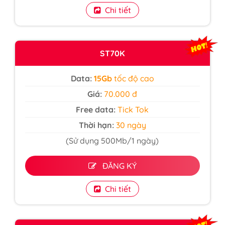
Chi tiết
ST70K
Data:
15Gb
tốc độ cao
Giá:
70.000 đ
Free data:
Tick Tok
Thời hạn:
30 ngày
(Sử dụng 500Mb/1 ngày)
ĐĂNG KÝ
Chi tiết