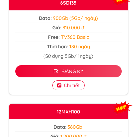
6SD135
Data:
900Gb (5Gb/ ngày)
Giá:
810.000 đ
Free:
TV360 Basic
Thời hạn:
180 ngày
(Sử dụng 5Gb/ 1ngày)
ĐĂNG KÝ
Chi tiết
12MXH100
Data:
360Gb
Giá:
1.200.000 đ