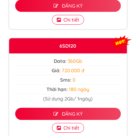
ĐĂNG KÝ
Chi tiết
6SD120
Data:
360Gb
Giá:
720.000 đ
Sms:
0
Thời hạn:
180 ngày
(Sử dụng 2Gb/ 1ngày)
ĐĂNG KÝ
Chi tiết