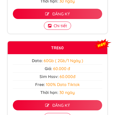
Thời hạn:
30 ngày
ĐĂNG KÝ
Chi tiết
TRE60
Data:
60Gb ( 2Gb/1 Ngày )
Giá:
60.000 đ
Sim Hssv:
60.000đ
Free:
100% Data Tiktok
Thời hạn:
30 ngày
ĐĂNG KÝ