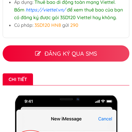
Áp dụng:
Thuê bao di động toàn mạng Viettel.
Bấm
https://viettel.vn/
để xem thuê bao của bạn
có đăng ký được gói 3SD120 Viettel hay không.
Cú pháp:
3SD120 HN8
gửi
290
ĐĂNG KÝ QUA SMS
CHI TIẾT