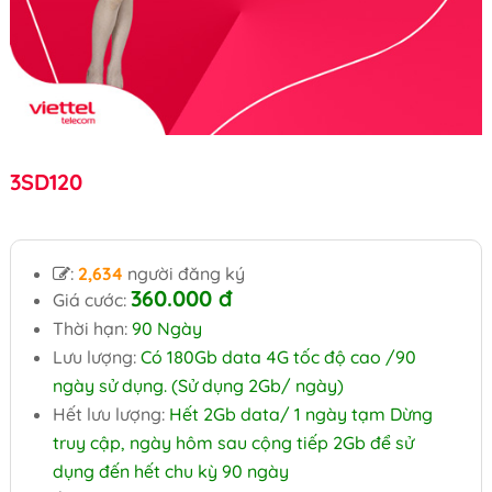
3SD120
:
2,634
người đăng ký
360.000
đ
Giá cước:
Thời hạn:
90 Ngày
Lưu lượng:
Có 180Gb data 4G tốc độ cao /90
ngày sử dụng. (Sử dụng 2Gb/ ngày)
Hết lưu lượng:
Hết 2Gb data/ 1 ngày tạm Dừng
truy cập, ngày hôm sau cộng tiếp 2Gb để sử
dụng đến hết chu kỳ 90 ngày