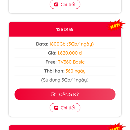
Chi tiết
12SD135
Data:
1800Gb (5Gb/ ngày)
Giá:
1.620.000 đ
Free:
TV360 Basic
Thời hạn:
360 ngày
(Sử dụng 5Gb/ 1ngày)
ĐĂNG KÝ
Chi tiết