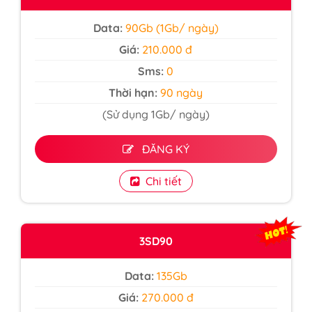
Data:
90Gb (1Gb/ ngày)
Giá:
210.000 đ
Sms:
0
Thời hạn:
90 ngày
(Sử dụng 1Gb/ ngày)
ĐĂNG KÝ
Chi tiết
3SD90
Data:
135Gb
Giá:
270.000 đ