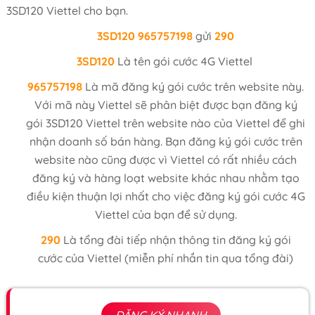
3SD120 Viettel cho bạn.
3SD120
965757198
gửi
290
3SD120
Là tên gói cước 4G Viettel
965757198
Là mã đăng ký gói cước trên website này.
Với mã này Viettel sẽ phân biệt được bạn đăng ký
gói 3SD120 Viettel trên website nào của Viettel để ghi
nhận doanh số bán hàng. Bạn đăng ký gói cước trên
website nào cũng được vì Viettel có rất nhiều cách
đăng ký và hàng loạt website khác nhau nhằm tạo
điều kiện thuận lợi nhất cho việc đăng ký gói cước 4G
Viettel của bạn để sử dụng.
290
Là tổng đài tiếp nhận thông tin đăng ký gói
cước của Viettel (miễn phí nhắn tin qua tổng đài)