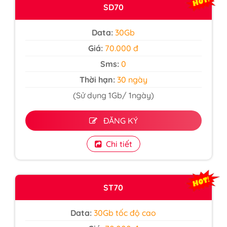
SD70
Data:
30Gb
Giá:
70.000 đ
Sms:
0
Thời hạn:
30 ngày
(Sử dụng 1Gb/ 1ngày)
ĐĂNG KÝ
Chi tiết
ST70
Data:
30Gb tốc độ cao