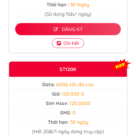
Thời hạn :
30 Ngày
(Sử dụng 1Gb/ ngày)
ĐĂNG KÝ
Chi tiết
ST120K
Data:
60Gb tốc độ cao
Giá:
120.000 đ
Sim Hssv:
120.000đ
SMS:
0
Thời hạn:
30 ngày
(Hết 2GB/1 ngày dừng truy cập)