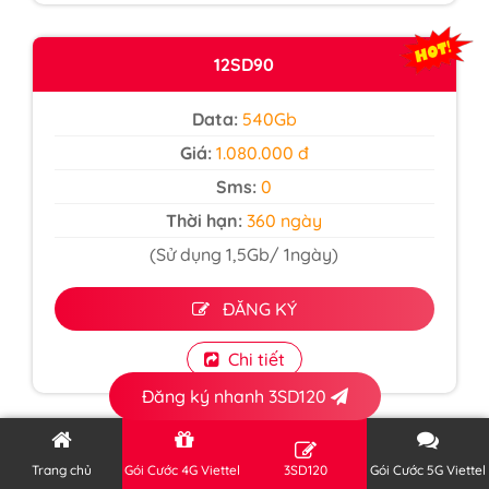
12SD90
Data:
540Gb
Giá:
1.080.000 đ
Sms:
0
Thời hạn:
360 ngày
(Sử dụng 1,5Gb/ 1ngày)
ĐĂNG KÝ
Chi tiết
Đăng ký nhanh 3SD120
Tin đọc nhiều
Trang chủ
Gói Cước 4G Viettel
3SD120
Gói Cước 5G Viettel