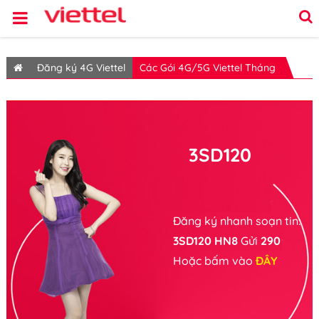
Đăng ký 4G Viettel
Các Gói 4G/5G Viettel Tháng
3SD120
Đăng ký nhanh soạn tin:
3SD120 HN8
Gửi
290
Hoặc bấm vào
ĐÂY