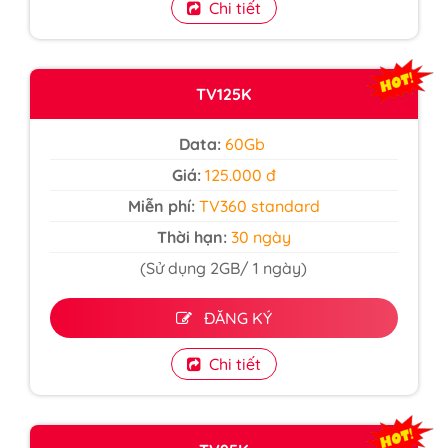
Chi tiết
TV125K
Data:
60Gb
Giá:
125.000 đ
Miễn phí:
TV360 standard
Thời hạn:
30 ngày
(Sử dụng 2GB/ 1 ngày)
ĐĂNG KÝ
Chi tiết