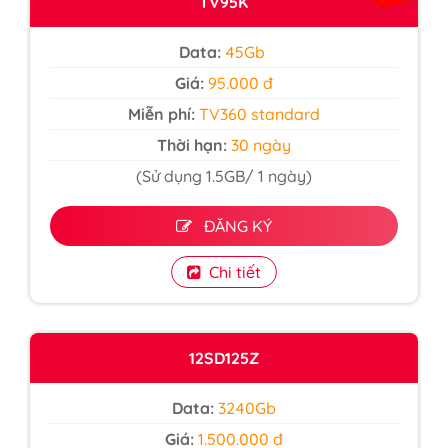
TV95K
Data:
45Gb
Giá:
95.000 đ
Miễn phí:
TV360 standard
Thời hạn:
30 ngày
(Sử dụng 1.5GB/ 1 ngày)
ĐĂNG KÝ
Chi tiết
12SD125Z
Data:
3240Gb
Giá:
1.500.000 đ