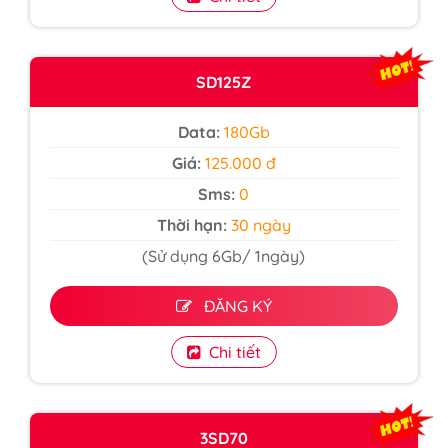
SD125Z
Data:
180Gb
Giá:
125.000 đ
Sms:
0
Thời hạn:
30 ngày
(Sử dụng 6Gb/ 1ngày)
ĐĂNG KÝ
Chi tiết
3SD70