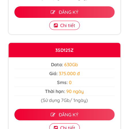
ĐĂNG KÝ
Chi tiết
3SD125Z
Data:
630Gb
Giá:
375.000 đ
Sms:
0
Thời hạn:
90 ngày
(Sử dụng 7Gb/ 1ngày)
ĐĂNG KÝ
Chi tiết