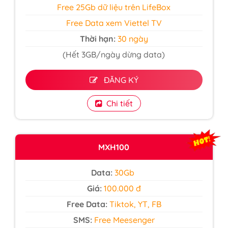
Free 25Gb dữ liệu trên LifeBox
Free Data xem Viettel TV
Thời hạn:
30 ngày
(Hết 3GB/ngày dừng data)
ĐĂNG KÝ
Chi tiết
MXH100
Data:
30Gb
Giá:
100.000 đ
Free Data:
Tiktok, YT, FB
SMS:
Free Meesenger