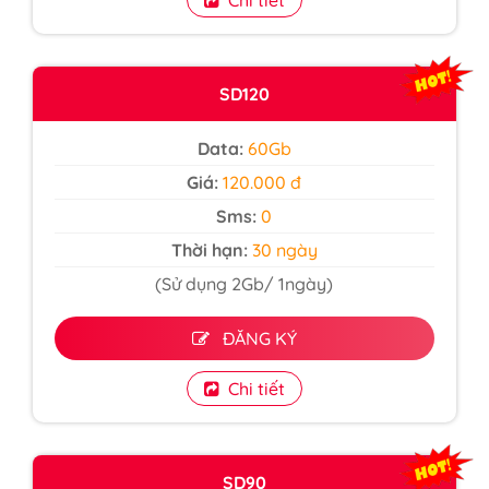
SD120
Data:
60Gb
Giá:
120.000 đ
Sms:
0
Thời hạn:
30 ngày
(Sử dụng 2Gb/ 1ngày)
ĐĂNG KÝ
Chi tiết
SD90