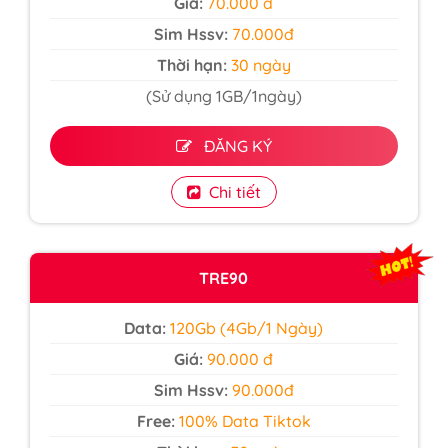
Giá:
70.000 đ
Sim Hssv:
70.000đ
Thời hạn:
30 ngày
(Sử dụng 1GB/1ngày)
ĐĂNG KÝ
Chi tiết
TRE90
Data:
120Gb (4Gb/1 Ngày)
Giá:
90.000 đ
Sim Hssv:
90.000đ
Free:
100% Data Tiktok