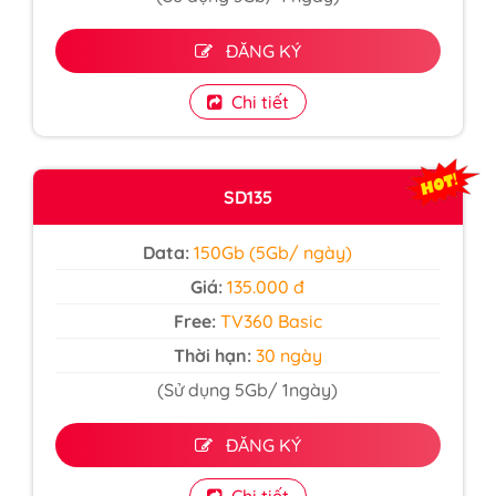
ĐĂNG KÝ
Chi tiết
SD135
Data:
150Gb (5Gb/ ngày)
Giá:
135.000 đ
Free:
TV360 Basic
Thời hạn:
30 ngày
(Sử dụng 5Gb/ 1ngày)
ĐĂNG KÝ
Chi tiết