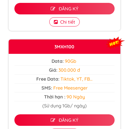
ĐĂNG KÝ
Chi tiết
3MXH100
Data:
90Gb
Giá:
300.000 đ
Free Data:
Tiktok, YT, FB...
SMS:
Free Meesenger
Thời hạn :
90 Ngày
(Sử dụng 1Gb/ ngày)
ĐĂNG KÝ