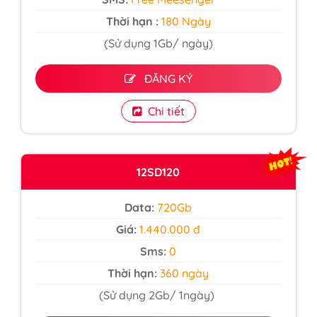
Thời hạn :
180 Ngày
(Sử dụng 1Gb/ ngày)
ĐĂNG KÝ
Chi tiết
12SD120
Data:
720Gb
Giá:
1.440.000 đ
Sms:
0
Thời hạn:
360 ngày
(Sử dụng 2Gb/ 1ngày)