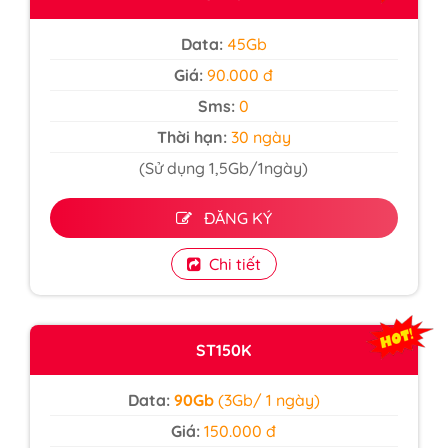
Data:
45Gb
Giá:
90.000 đ
Sms:
0
Thời hạn:
30 ngày
(Sử dụng 1,5Gb/1ngày)
ĐĂNG KÝ
Chi tiết
ST150K
Data:
90Gb
(3Gb/ 1 ngày)
Giá:
150.000 đ