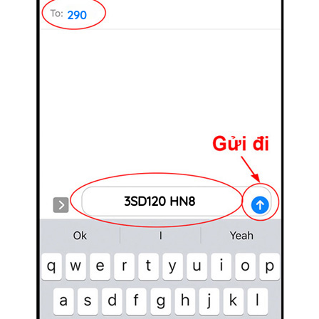
290
3SD120 HN8