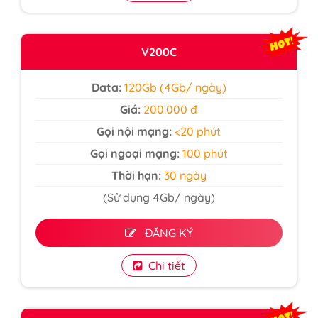
V200C
Data:
120Gb (4Gb/ ngày)
Giá:
200.000 đ
Gọi nội mạng:
<20 phút
Gọi ngoại mạng:
100 phút
Thời hạn:
30 ngày
(Sử dụng 4Gb/ ngày)
ĐĂNG KÝ
Chi tiết