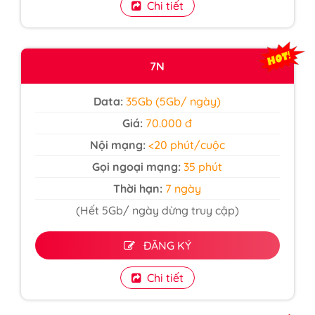
Chi tiết
7N
Data:
35Gb (5Gb/ ngày)
Giá:
70.000 đ
Nội mạng:
<20 phút/cuộc
Gọi ngoại mạng:
35 phút
Thời hạn:
7 ngày
(Hết 5Gb/ ngày dừng truy cập)
ĐĂNG KÝ
Chi tiết