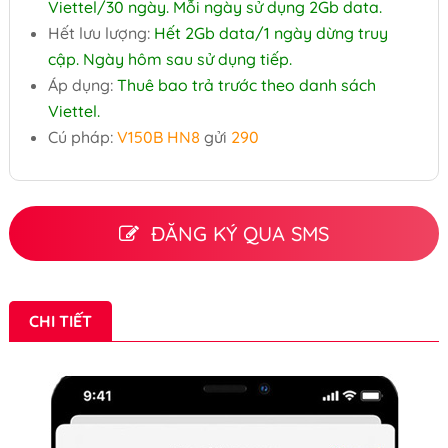
Viettel/30 ngày. Mỗi ngày sử dụng 2Gb data.
Hết lưu lượng:
Hết 2Gb data/1 ngày dừng truy
cập. Ngày hôm sau sử dụng tiếp.
Áp dụng:
Thuê bao trả trước theo danh sách
Viettel.
Cú pháp:
V150B HN8
gửi
290
ĐĂNG KÝ QUA SMS
CHI TIẾT