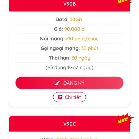
V90B
Data:
30Gb
Giá:
90.000 đ
Nội mạng:
<10 phút/cuộc
Gọi ngoại mạng:
30 phút
Thời hạn:
30 ngày
(Sử dụng 1Gb/ ngày)
ĐĂNG KÝ
Chi tiết
V90C