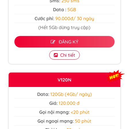
Sms:
250 sms
Data :
5GB
Cước phí:
90.000đ/ 30 ngày
(Hết 5Gb dừng truy cập)
ĐĂNG KÝ
Chi tiết
V120N
Data:
120Gb (4Gb/ ngày)
Giá:
120.000 đ
Gọi nội mạng:
<20 phút
Gọi ngoại mạng:
50 phút