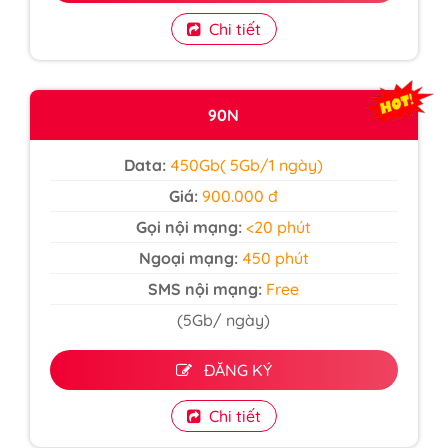
Chi tiết
90N
Data:
450Gb( 5Gb/1 ngày)
Giá:
900.000 đ
Gọi nội mạng:
<20 phút
Ngoại mạng:
450 phút
SMS nội mạng:
Free
(5Gb/ ngày)
ĐĂNG KÝ
Chi tiết