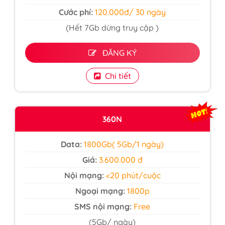
Cước phí:
120.000đ/ 30 ngày
(Hết 7Gb dừng truy cập )
ĐĂNG KÝ
Chi tiết
360N
Data:
1800Gb( 5Gb/1 ngày)
Giá:
3.600.000 đ
Nội mạng:
<20 phút/cuộc
Ngoại mạng:
1800p
SMS nội mạng:
Free
(5Gb/ ngày)