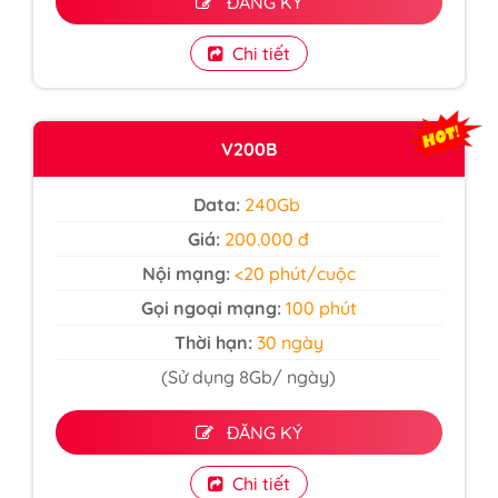
ĐĂNG KÝ
Chi tiết
V200B
Data:
240Gb
Giá:
200.000 đ
Nội mạng:
<20 phút/cuộc
Gọi ngoại mạng:
100 phút
Thời hạn:
30 ngày
(Sử dụng 8Gb/ ngày)
ĐĂNG KÝ
Chi tiết