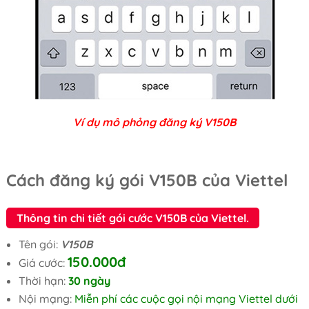
Ví dụ mô phỏng đăng ký V150B
Cách đăng ký gói V150B của Viettel
Thông tin chi tiết gói cước V150B của Viettel.
Tên gói:
V150B
150.000đ
Giá cước:
Thời hạn:
30 ngày
Nội mạng:
Miễn phí các cuộc gọi nội mạng Viettel dưới