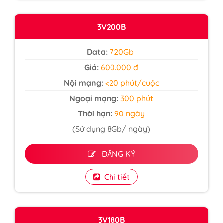
3V200B
Data:
720Gb
Giá:
600.000 đ
Nội mạng:
<20 phút/cuộc
Ngoại mạng:
300 phút
Thời hạn:
90 ngày
(Sử dụng 8Gb/ ngày)
ĐĂNG KÝ
Chi tiết
3V180B