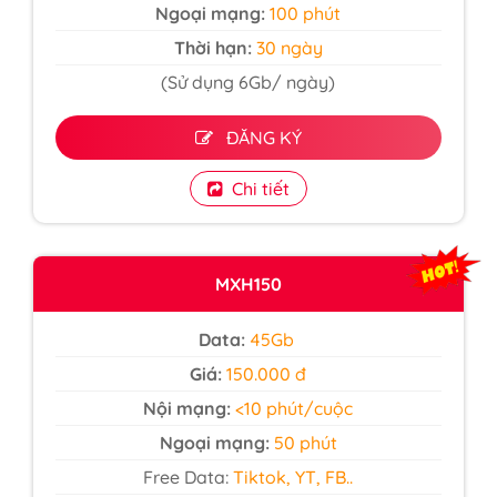
Ngoại mạng:
100 phút
Thời hạn:
30 ngày
(Sử dụng 6Gb/ ngày)
ĐĂNG KÝ
Chi tiết
MXH150
Data:
45Gb
Giá:
150.000 đ
Nội mạng:
<10 phút/cuộc
Ngoại mạng:
50 phút
Free Data:
Tiktok, YT, FB..