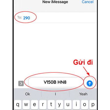
290
V150B HN8