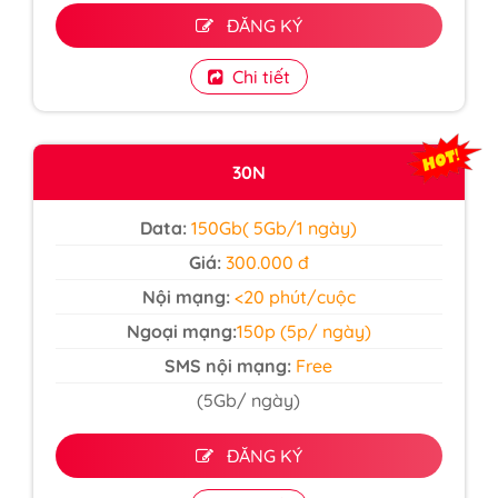
ĐĂNG KÝ
Chi tiết
30N
Data:
150Gb( 5Gb/1 ngày)
Giá:
300.000 đ
Nội mạng:
<20 phút/cuộc
Ngoại mạng:
150p (5p/ ngày)
SMS nội mạng:
Free
(5Gb/ ngày)
ĐĂNG KÝ