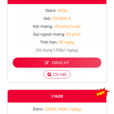
Data:
45Gb
Giá:
120.000 đ
Nội mạng:
<10 phút/cuộc
Gọi ngoại mạng:
50 phút
Thời hạn:
30 ngày
(Sử dụng 1,5Gb/ ngày)
ĐĂNG KÝ
Chi tiết
V160B
Data:
120Gb (4Gb/ ngày)