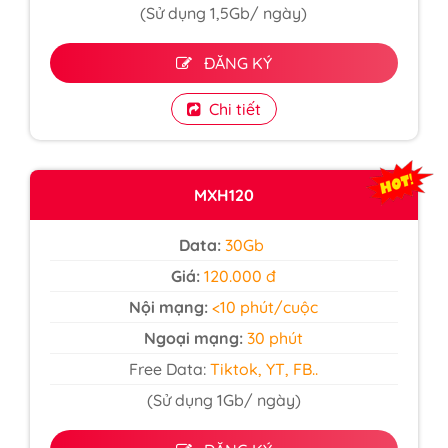
(Sử dụng 1,5Gb/ ngày)
ĐĂNG KÝ
Chi tiết
MXH120
Data:
30Gb
Giá:
120.000 đ
Nội mạng:
<10 phút/cuộc
Ngoại mạng:
30 phút
Free Data:
Tiktok, YT, FB..
(Sử dụng 1Gb/ ngày)