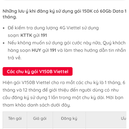
Những lưu ý khi đăng ký sử dụng gói 150K có 60Gb Data 1
tháng.
Để kiểm tra dung lượng 4G Viettel sử dụng
soạn:
KTTK
gửi
191
Nếu không muốn sử dụng gói cước này nữa, Quý khách
hàng soạn
HUY
gửi
191
và làm theo hướng dẫn tin nhắn
trả về.
Các chu kỳ gói V150B Viettel
Hiện gói V150B Viettel cho ra mắt các chu kỳ là 1 tháng, 6
tháng và 12 tháng để giới thiệu đến người dùng có nhu
cầu đăng ký sử dụng 1 lần trong một chu kỳ dài. Mời bạn
tham khảo danh sách dưới đây.
Tên gói
Giá gói
Đăng ký
Ưu đ