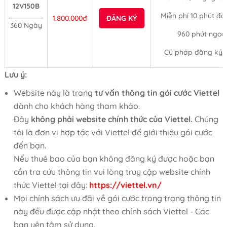
12V150B
Miễn phí 10 phút đầ
1.800.000đ
ĐĂNG KÝ
360 Ngày
960 phút ngoạ
Cú pháp đăng ký:
Lưu ý:
Website này là trang
tư vấn thông tin gói cước Viettel
dành cho khách hàng tham khảo.
Đây
không phải website chính thức của Viettel.
Chúng
tôi là đơn vị hợp tác với Viettel để giới thiệu gói cước
đến bạn.
Nếu thuê bao của bạn không đăng ký được hoặc bạn
cần tra cứu thông tin vui lòng truy cập website chính
thức Viettel tại đây:
https://viettel.vn/
Mọi chính sách ưu đãi về gói cước trong trang thông tin
này đều được cập nhật theo chính sách Viettel - Các
bạn yên tâm sử dụng.