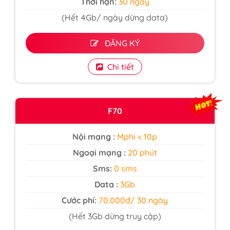
Thời hạn:
30 ngày
(Hết 4Gb/ ngày dừng data)
ĐĂNG KÝ
Chi tiết
F70
Nội mạng :
Mphi < 10p
Ngoại mạng :
20 phút
Sms:
0 sms
Data :
3Gb
Cước phí:
70.000đ/ 30 ngày
(Hết 3Gb dừng truy cập)