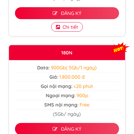
ĐĂNG KÝ
Chi tiết
180N
Data:
900Gb( 5Gb/1 ngày)
Giá:
1.800.000 đ
Gọi nội mạng:
<20 phút
Ngoại mạng:
900p
SMS nội mạng:
Free
(5Gb/ ngày)
ĐĂNG KÝ