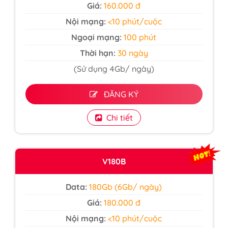
Giá:
160.000 đ
Nội mạng:
<10 phút/cuộc
Ngoại mạng:
100 phút
Thời hạn:
30 ngày
(Sử dụng 4Gb/ ngày)
ĐĂNG KÝ
Chi tiết
V180B
Data:
180Gb (6Gb/ ngày)
Giá:
180.000 đ
Nội mạng:
<10 phút/cuộc