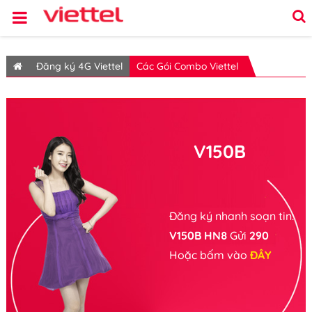
Đăng ký 4G Viettel
Các Gói Combo Viettel
V150B
Đăng ký nhanh soạn tin:
V150B HN8
Gửi
290
Hoặc bấm vào
ĐÂY