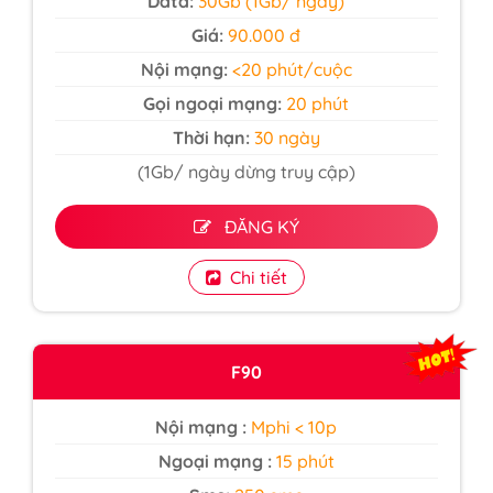
Data:
30Gb (1Gb/ ngày)
Giá:
90.000 đ
Nội mạng:
<20 phút/cuộc
Gọi ngoại mạng:
20 phút
Thời hạn:
30 ngày
(1Gb/ ngày dừng truy cập)
ĐĂNG KÝ
Chi tiết
F90
Nội mạng :
Mphi < 10p
Ngoại mạng :
15 phút