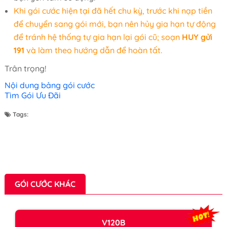
Khi gói cước hiện tại đã hết chu kỳ, trước khi nạp tiền
để chuyển sang gói mới, bạn nên hủy gia hạn tự động
để tránh hệ thống tự gia hạn lại gói cũ; soạn
HUY gửi
191
và làm theo hướng dẫn để hoàn tất.
Trân trọng!
Nội dung bảng gói cước
Tìm Gói Ưu Đãi
Tags:
GÓI CƯỚC KHÁC
V120B