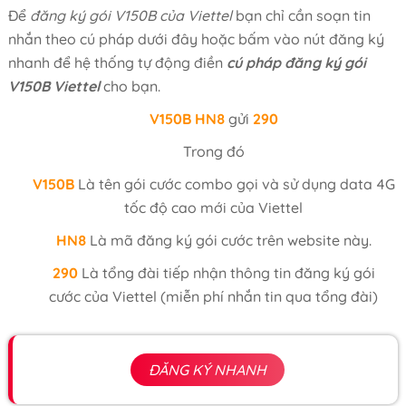
Để
đăng ký gói V150B của Viettel
bạn chỉ cần soạn tin
nhắn theo cú pháp dưới đây hoặc bấm vào nút đăng ký
nhanh để hệ thống tự động điền
cú pháp đăng ký gói
V150B Viettel
cho bạn.
V150B
HN8
gửi
290
Trong đó
V150B
Là tên gói cước combo gọi và sử dụng data 4G
tốc độ cao mới của Viettel
HN8
Là mã đăng ký gói cước trên website này.
290
Là tổng đài tiếp nhận thông tin đăng ký gói
cước của Viettel (miễn phí nhắn tin qua tổng đài)
ĐĂNG KÝ NHANH