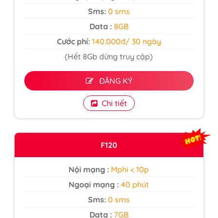
Sms:
0 sms
Data :
8GB
Cước phí:
140.000đ/ 30 ngày
(Hết 8Gb dừng truy cập)
ĐĂNG KÝ
Chi tiết
F120
Nội mạng :
Mphi < 10p
Ngoại mạng :
40 phút
Sms:
0 sms
Data :
7GB