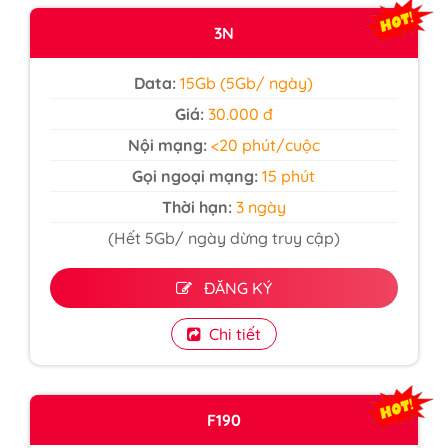
3N
Data:
15Gb (5Gb/ ngày)
Giá:
30.000 đ
Nội mạng:
<20 phút/cuộc
Gọi ngoại mạng:
15 phút
Thời hạn:
3 ngày
(Hết 5Gb/ ngày dừng truy cập)
ĐĂNG KÝ
Chi tiết
F190