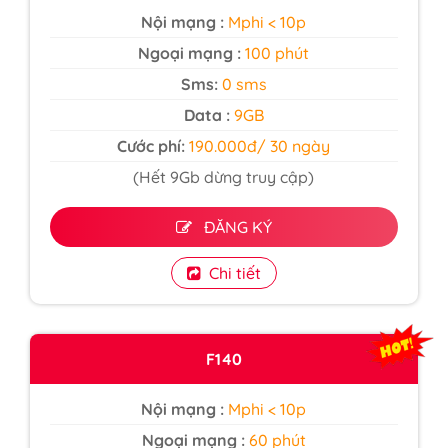
Nội mạng :
Mphi < 10p
Ngoại mạng :
100 phút
Sms:
0 sms
Data :
9GB
Cước phí:
190.000đ/ 30 ngày
(Hết 9Gb dừng truy cập)
ĐĂNG KÝ
Chi tiết
F140
Nội mạng :
Mphi < 10p
Ngoại mạng :
60 phút