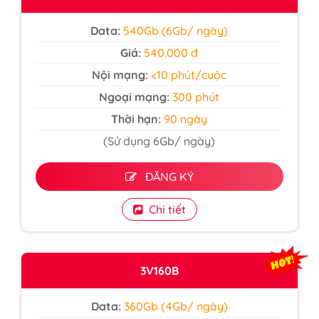
Data:
540Gb (6Gb/ ngày)
Giá:
540.000 đ
Nội mạng:
<10 phút/cuộc
Ngoại mạng:
300 phút
Thời hạn:
90 ngày
(Sử dụng 6Gb/ ngày)
ĐĂNG KÝ
Chi tiết
3V160B
Data:
360Gb (4Gb/ ngày)