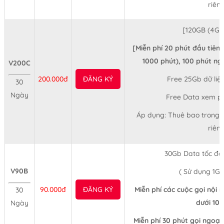
riên
[120GB (4G
[Miễn phí 20 phút đầu tiên
1000 phút), 100 phút n
V200C
200.000đ
ĐĂNG KÝ
Free 25Gb dữ liệu
30
Ngày
Free Data xem ph
Áp dụng: Thuê bao trong 
riên
30Gb Data tốc độ
V90B
( Sử dụng 1Gb
90.000đ
ĐĂNG KÝ
Miễn phí các cuộc gọi nội 
30
dưới 10 
Ngày
Miễn phí 30 phút gọi ngoại