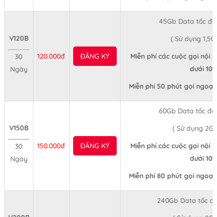
45Gb Data tốc độ
V120B
( Sử dụng 1,5G
120.000đ
ĐĂNG KÝ
Miễn phí các cuộc gọi nội 
30
dưới 10 
Ngày
Miễn phí 50 phút gọi ngoại
60Gb Data tốc độ
V150B
( Sử dụng 2Gb
150.000đ
ĐĂNG KÝ
Miễn phí các cuộc gọi nội 
30
dưới 10 
Ngày
Miễn phí 80 phút gọi ngoại
240Gb Data tốc đ