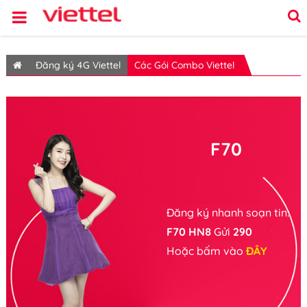
Đăng ký 4G Viettel
Các Gói Combo Viettel
F70
Đăng ký nhanh soạn tin:
F70 HN8
Gửi
290
Hoặc bấm vào
ĐÂY