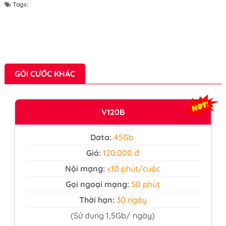
Tags:
GÓI CƯỚC KHÁC
V120B
Data:
45Gb
Giá:
120.000 đ
Nội mạng:
<10 phút/cuộc
Gọi ngoại mạng:
50 phút
Thời hạn:
30 ngày
(Sử dụng 1,5Gb/ ngày)