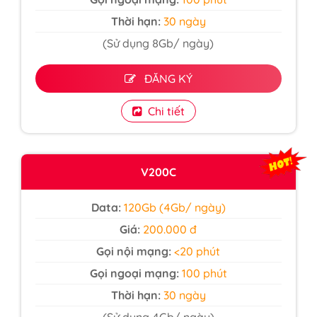
Thời hạn:
30 ngày
(Sử dụng 8Gb/ ngày)
ĐĂNG KÝ
Chi tiết
V200C
Data:
120Gb (4Gb/ ngày)
Giá:
200.000 đ
Gọi nội mạng:
<20 phút
Gọi ngoại mạng:
100 phút
Thời hạn:
30 ngày
(Sử dụng 4Gb/ ngày)