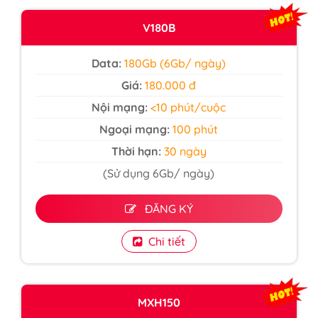
V180B
Data:
180Gb (6Gb/ ngày)
Giá:
180.000 đ
Nội mạng:
<10 phút/cuộc
Ngoại mạng:
100 phút
Thời hạn:
30 ngày
(Sử dụng 6Gb/ ngày)
ĐĂNG KÝ
Chi tiết
MXH150