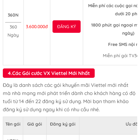
Miễn phí các cuộc gọi nộ
dưới 20 phú
360N
1800 phút gọi ngoại m
3.600.000đ
ĐĂNG KÝ
360
ngày)
Ngày
Free SMS nội 
Miễn phí gói TV36
4.Các Gói cước VX Viettel Mới Nhất
Đây là danh sách các gói khuyến mãi Viettel mới nhất
mà nhà mạng mới phát triển dành cho khách hàng có độ
tuổi từ 14 đến 22 đăng ký sử dụng. Mời bạn tham khảo
đăng ký sử dụng ngay khi có nhu cầu nhé.
Tên gói
Giá gói
Đăng ký gói
Ưu đãi