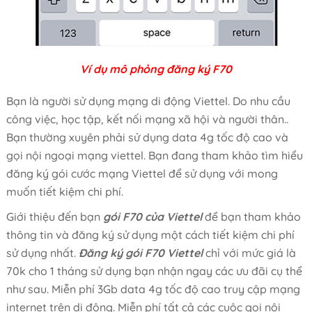
Ví dụ mô phỏng đăng ký F70
Bạn là người sử dụng mạng di động Viettel. Do nhu cầu
công việc, học tập, kết nối mạng xã hội và người thân..
Bạn thường xuyên phải sử dụng data 4g tốc độ cao và
gọi nội ngoại mạng viettel. Bạn đang tham khảo tìm hiểu
đăng ký gói cước mạng Viettel để sử dụng với mong
muốn tiết kiệm chi phí.
Giới thiệu đến bạn
gói F70 của Viettel
để bạn tham khảo
thông tin và đăng ký sử dụng một cách tiết kiệm chi phí
sử dụng nhất.
Đăng ký gói F70 Viettel
chỉ với mức giá là
70k cho 1 tháng sử dụng bạn nhận ngay các ưu đãi cụ thể
như sau. Miễn phí 3Gb data 4g tốc độ cao truy cập mạng
internet trên di động. Miễn phí tất cả các cuộc gọi nội