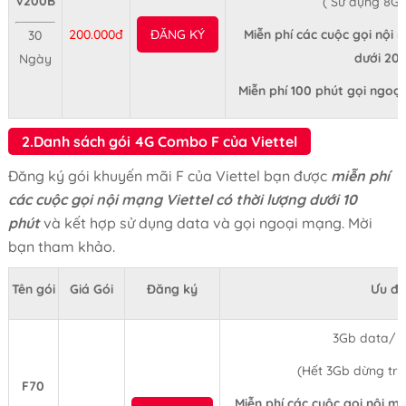
V200B
( Sử dụng 8Gb
200.000đ
ĐĂNG KÝ
Miễn phí các cuộc gọi nội 
30
dưới 20 
Ngày
Miễn phí 100 phút gọi ngoạ
2.Danh sách gói 4G Combo F của Viettel
Đăng ký gói khuyến mãi F của Viettel bạn được
miễn phí
các cuộc gọi nội mạng Viettel có thời lượng dưới 10
phút
và kết hợp sử dụng data và gọi ngoại mạng. Mời
bạn tham khảo.
Tên gói
Giá Gói
Đăng ký
Ưu đã
3Gb data/ 
(Hết 3Gb dừng tr
F70
Miễn phí các cuộc gọi nội mạ