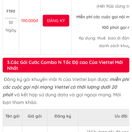
(Hết 9Gb dừng tr
F190
Miễn phí các cuộc gọi nội mạ
190.000đ
ĐĂNG KÝ
30
100 phút gọi 
Ngày
Áp dụng: thuê bao di động t
danh sách khuyế
3.Các Gói Cước Combo N Tốc Độ cao Của Viettel Mới
Nhất
Đăng ký gói khuyến mãi N của Viettel bạn được
miễn phí
các cuộc gọi nội mạng Viettel có thời lượng dưới 20
phút
và kết hợp sử dụng data và gọi ngoại mạng. Mời
bạn tham khảo.
Tên gói
Giá gói
Đăng ký
Ưu đãi
[5Gb data tốc độ cao 