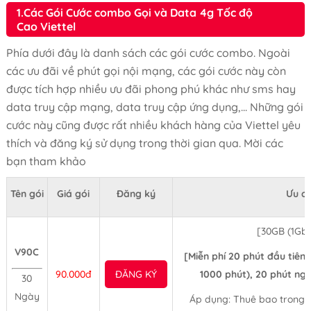
1.Các Gói Cước combo Gọi và Data 4g Tốc độ
Cao Viettel
Phía dưới đây là danh sách các gói cước combo. Ngoài
các ưu đãi về phút gọi nội mạng, các gói cước này còn
được tích hợp nhiều ưu đãi phong phú khác như sms hay
data truy cập mạng, data truy cập ứng dụng,... Những gói
cước này cũng được rất nhiều khách hàng của Viettel yêu
thích và đăng ký sử dụng trong thời gian qua. Mời các
bạn tham khảo
Tên gói
Giá gói
Đăng ký
Ưu đã
[30GB (1Gb
V90C
[Miễn phí 20 phút đầu tiên
90.000đ
ĐĂNG KÝ
1000 phút), 20 phút n
30
Ngày
Áp dụng: Thuê bao trong 