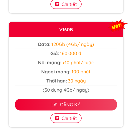
Chi tiết
V160B
Data:
120Gb (4Gb/ ngày)
Giá:
160.000 đ
Nội mạng:
<10 phút/cuộc
Ngoại mạng:
100 phút
Thời hạn:
30 ngày
(Sử dụng 4Gb/ ngày)
ĐĂNG KÝ
Chi tiết