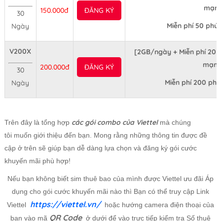
mạn
150.000đ
ĐĂNG KÝ
30
Miễn phí 50 phú
Ngày
V200X
[2GB/ngày + Miễn phí 20 p
mạn
200.000đ
ĐĂNG KÝ
30
Miễn phí 200 ph
Ngày
các gói combo của Viettel
Trên đây là tổng hợp
mà chúng
tôi muốn giới thiệu đến bạn. Mong rằng những thông tin được đề
cập ở trên sẽ giúp bạn dễ dàng lựa chọn và đăng ký gói cước
khuyến mãi phù hợp!
Nếu bạn không biết sim thuê bao của mình được Viettel ưu đãi Áp
dụng cho gói cước khuyến mãi nào thì Bạn có thể truy cập Link
https://viettel.vn/
Viettel
hoặc hướng camera điện thoại của
QR Code
bạn vào mã
ở dưới để vào trực tiếp kiểm tra Số thuê