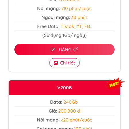
Nội mạng:
<10 phút/cuộc
Ngoại mạng:
30 phút
Free Data:
Tiktok, YT, FB..
(Sử dụng 1Gb/ ngày)
ĐĂNG KÝ
Chi tiết
V200B
Data:
240Gb
Giá:
200.000 đ
Nội mạng:
<20 phút/cuộc
Gọi ngoại mạng:
100 phút