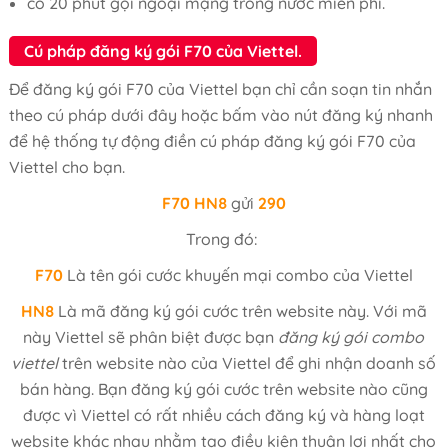
có 20 phút gọi ngoại mạng trong nước miễn phí.
Cú pháp đăng ký gói F70 của Viettel.
Để đăng ký gói F70 của Viettel bạn chỉ cần soạn tin nhắn
theo cú pháp dưới đây hoặc bấm vào nút đăng ký nhanh
để hệ thống tự động điền cú pháp đăng ký gói F70 của
Viettel cho bạn.
F70 HN8
gửi
290
Trong đó:
F70
Là tên gói cước khuyến mại combo của Viettel
HN8
Là mã đăng ký gói cước trên website này. Với mã
này Viettel sẽ phân biệt được bạn
đăng ký gói combo
viettel
trên website nào của Viettel để ghi nhận doanh số
bán hàng. Bạn đăng ký gói cước trên website nào cũng
được vì Viettel có rất nhiều cách đăng ký và hàng loạt
website khác nhau nhằm tạo điều kiện thuận lợi nhất cho