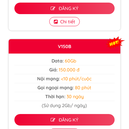
ĐĂNG KÝ
Chi tiết
V150B
Data:
60Gb
Giá:
150.000 đ
Nội mạng:
<10 phút/cuộc
Gọi ngoại mạng:
80 phút
Thời hạn:
30 ngày
(Sử dụng 2Gb/ ngày)
ĐĂNG KÝ