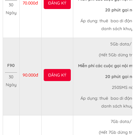
70.000đ
ĐĂNG KÝ
30
20 phút gọi n
Ngày
Áp dụng: thuê bao di động t
danh sách khuyế
5Gb data/ 
(Hết 5Gb dừng tr
F90
Miễn phí các cuộc gọi nội mạ
90.000đ
ĐĂNG KÝ
20 phút gọi n
30
Ngày
250SMS nộ
Áp dụng: thuê bao di động t
danh sách khuyế
7Gb data/ 
(Hết 7Gb dừng tr