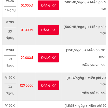
V30X
[500MB/ngày + Miễn phí 10 
30.000đ
ĐĂNG KÝ
mạn
7 Ngày
V70X
[500MB/ngày + Miễn phí 10 
70.000đ
ĐĂNG KÝ
30
mạn
Ngày
V90X
[1GB/ngày + Miễn phí 20 p
mạng
90.000đ
ĐĂNG KÝ
30
Miễn phí 20 phú
Ngày
V120X
[1GB/ngày + Miễn phí 20 
mạn
120.000đ
ĐĂNG KÝ
30
Miễn phí 50 phú
Ngày
V150X
[1.5GB/ngày + Miễn phí 20 