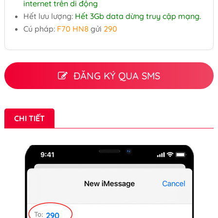
internet trên di động
Hết lưu lượng:
Hết 3Gb data dừng truy cập mạng.
Cú pháp:
F70 HN8
gửi
290
ĐĂNG KÝ QUA SMS
CHI TIẾT
290