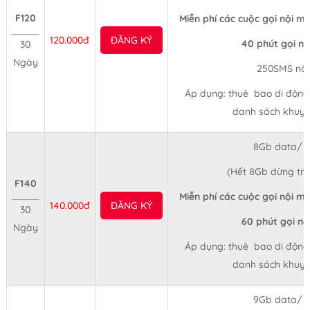
F120
Miễn phí các cuộc gọi nội mạ
120.000đ
ĐĂNG KÝ
40 phút gọi n
30
Ngày
250SMS nộ
Áp dụng: thuê bao di động t
danh sách khuyế
8Gb data/ 
(Hết 8Gb dừng tr
F140
Miễn phí các cuộc gọi nội mạ
140.000đ
ĐĂNG KÝ
30
60 phút gọi n
Ngày
Áp dụng: thuê bao di động t
danh sách khuyế
9Gb data/ 