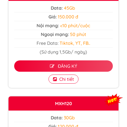
Data:
45Gb
Giá:
150.000 đ
Nội mạng:
<10 phút/cuộc
Ngoại mạng:
50 phút
Free Data:
Tiktok, YT, FB..
(Sử dụng 1,5Gb/ ngày)
ĐĂNG KÝ
Chi tiết
MXH120
Data:
30Gb
Giá:
120.000 đ