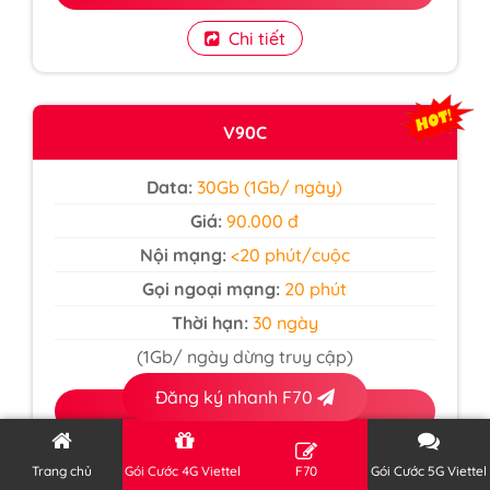
Chi tiết
V90C
Data:
30Gb (1Gb/ ngày)
Giá:
90.000 đ
Nội mạng:
<20 phút/cuộc
Gọi ngoại mạng:
20 phút
Thời hạn:
30 ngày
(1Gb/ ngày dừng truy cập)
Đăng ký nhanh F70
ĐĂNG KÝ
Chi tiết
Trang chủ
Gói Cước 4G Viettel
F70
Gói Cước 5G Viettel