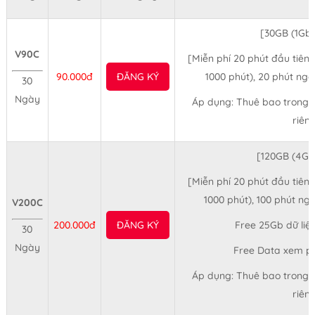
[30GB (1Gb
V90C
[Miễn phí 20 phút đầu tiên
90.000đ
ĐĂNG KÝ
1000 phút), 20 phút ng
30
Ngày
Áp dụng: Thuê bao trong 
riên
[120GB (4G
[Miễn phí 20 phút đầu tiên
1000 phút), 100 phút n
V200C
200.000đ
ĐĂNG KÝ
Free 25Gb dữ liệu
30
Ngày
Free Data xem ph
Áp dụng: Thuê bao trong 
riên