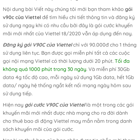
Nội dung bài Viết này chúng tôi mới bạn tham khảo
gói
v90c của Viettel
để tìm hiểu chi tiết thông tin và đăng ký
sử dụng ngay khi có nhu cầu bởi đây là gói cước khuyến
mãi mới nhất của Viettel t8/2020 vẫn áp dụng đến nay.
Đăng ký gói V90C của Viettel
chỉ với 90.000đ cho 1 tháng
sử dụng liên tục. Bạn được gọi miễn phí tất cả các cuộc
gọi nội mạng Viettel có thời lượng dưới 20 phút.
Tối đa
không quá 1000 phút trong 30 ngày
. Và miễn phí 30Gb
data 4g tốc độ cao, mỗi ngày sử dụng 1Gb data, hết 1Gb
data/ ngày hệ thống ngắt kết nối mạng ngày hôm sau
sử dụng tiếp.
Hiện nay
gói cước V90C của Viettel
là một trong các gói
khuyến mãi mới nhất được nhà mạng cho ra đời dành
cho thuê bao di động Viettel may mắn nằm trong danh
sách khuyến mãi của gói cước.