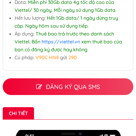
Data:
Miễn phí 30Gb data 4g tốc độ cao của
Viettel/ 30 ngày. Mỗi ngày sử dụng 1Gb data.
Hết lưu lượng:
Hết 1Gb data/ 1 ngày dừng truy
cập. Ngày hôm sau sử dụng tiếp.
Áp dụng:
Thuê bao trả trước theo danh sách
Viettel. Bấn
https://viettel.vn
xem thuê bao của
bạn có đăng ký được hay không
Cú pháp:
V90C HN8
gửi
290
ĐĂNG KÝ QUA SMS
CHI TIẾT