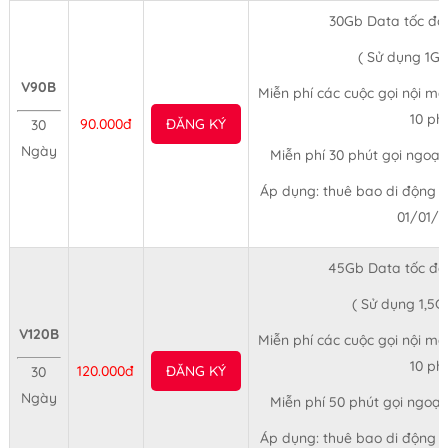
30Gb Data tốc độ
( Sử dụng 1Gb
V90B
Miễn phí các cuộc gọi nội mạn
10 ph
90.000đ
ĐĂNG KÝ
30
Ngày
Miễn phí 30 phút gọi ngoại
Áp dụng: thuê bao di động tr
01/01/
45Gb Data tốc độ
( Sử dụng 1,5G
V120B
Miễn phí các cuộc gọi nội mạn
10 ph
120.000đ
ĐĂNG KÝ
30
Ngày
Miễn phí 50 phút gọi ngoại
Áp dụng: thuê bao di động tr