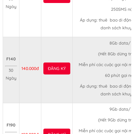
Ngày
250SMS nộ
Áp dụng: thuê bao di động t
danh sách khuyế
8Gb data/ 
(Hết 8Gb dừng tr
F140
Miễn phí các cuộc gọi nội mạ
140.000đ
ĐĂNG KÝ
30
60 phút gọi n
Ngày
Áp dụng: thuê bao di động t
danh sách khuyế
9Gb data/ 
(Hết 9Gb dừng tr
F190
Miễn phí các cuộc gọi nội mạ