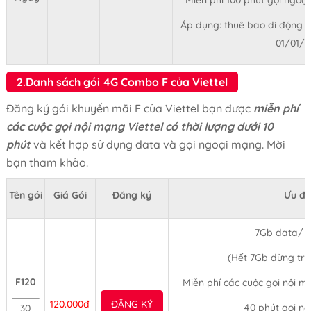
Áp dụng: thuê bao di động tr
01/01/
2.Danh sách gói 4G Combo F của Viettel
Đăng ký gói khuyến mãi F của Viettel bạn được
miễn phí
các cuộc gọi nội mạng Viettel có thời lượng dưới 10
phút
và kết hợp sử dụng data và gọi ngoại mạng. Mời
bạn tham khảo.
Tên gói
Giá Gói
Đăng ký
Ưu đã
7Gb data/ 
(Hết 7Gb dừng tr
F120
Miễn phí các cuộc gọi nội mạ
120.000đ
ĐĂNG KÝ
40 phút gọi n
30