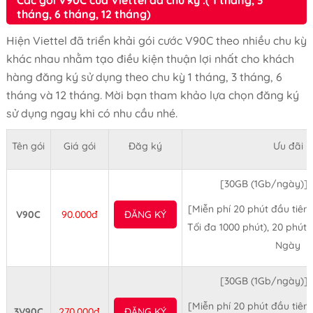
tháng, 6 tháng, 12 tháng)
Hiện Viettel đã triển khải gói cước V90C theo nhiều chu kỳ
khác nhau nhằm tạo điều kiện thuận lợi nhất cho khách
hàng đăng ký sử dụng theo chu kỳ 1 tháng, 3 tháng, 6
tháng và 12 tháng. Mời bạn tham khảo lựa chọn đăng ký
sử dụng ngay khi có nhu cầu nhé.
Tên gói
Giá gói
Đăg ký
Ưu đãi
[30GB (1Gb/ngày)] 
[Miễn phí 20 phút đầu tiên
V90C
90.000đ
ĐĂNG KÝ
Tối đa 1000 phút), 20 phút
Ngày
[30GB (1Gb/ngày)] 
[Miễn phí 20 phút đầu tiên
3V90C
270.000đ
ĐĂNG KÝ