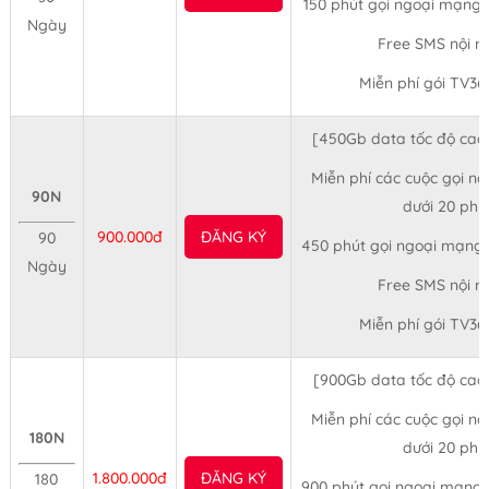
150 phút gọi ngoại mạng 
Ngày
Free SMS nội 
Miễn phí gói TV36
[450Gb data tốc độ cao
Miễn phí các cuộc gọi nộ
90N
dưới 20 phú
900.000đ
ĐĂNG KÝ
90
450 phút gọi ngoại mạng 
Ngày
Free SMS nội 
Miễn phí gói TV36
[900Gb data tốc độ cao
Miễn phí các cuộc gọi nộ
180N
dưới 20 phú
1.800.000đ
ĐĂNG KÝ
180
900 phút gọi ngoại mạng 