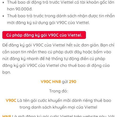
Thuê bao di động trả trước Viettel có tài khoản gốc lớn
hơn 90.000đ.
Thuê bao trả trước trong dánh sách nhận được tin nhắn
mời đăng ký sử dụng gói V90C của Viettel.
Cú pháp đăng ký gói V90C của Viettel.
Để đăng ký gói V90C của Viettel hết sức đơn giản. Bạn chỉ
cần soạn tin nhắn theo cú pháp dưới đây hoặc bấm vào
nút đăng ký nhanh để hệ thống tự động điền cú pháp
đăng ký gói V90C của Viettel cho thuê bao di động của
bạn.
V90C
HN8
gửi
290
Trong đó:
V90C
Là tên gói cước khuyến mãi dành riêng thuê bao
trong danh sách khuyến mại của Viettel
HN8
Là mã đăng ký gói cước Viettel trên website này. Với