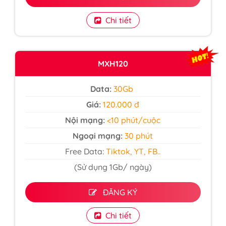
Chi tiết
MXH120
Data:
30Gb
Giá:
120.000 đ
Nội mạng:
<10 phút/cuộc
Ngoại mạng:
30 phút
Free Data:
Tiktok, YT, FB..
(Sử dụng 1Gb/ ngày)
ĐĂNG KÝ
Chi tiết