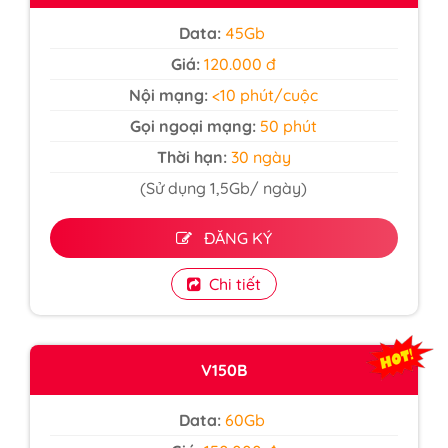
Data:
45Gb
Giá:
120.000 đ
Nội mạng:
<10 phút/cuộc
Gọi ngoại mạng:
50 phút
Thời hạn:
30 ngày
(Sử dụng 1,5Gb/ ngày)
ĐĂNG KÝ
Chi tiết
V150B
Data:
60Gb