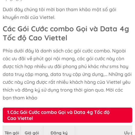
Dưới đây chúng tôi mời bạn tham khảo một số gói
khuyến mãi của Viettel.
Các Gói Cước combo Gọi và Data 4g
Tốc độ Cao Viettel
Phía dưới đây là danh sách các gói cước combo. Ngoài
các ưu đãi về phút gọi nội mạng, các gói cước này còn
được tích hợp nhiều ưu đãi phong phú khác như sms hay
data truy cập mạng, data truy cập ứng dụng,... Những gói
cước này cũng được rất nhiều khách hàng của Viettel yêu
thích và đăng ký sử dụng trong thời gian qua. Mời các
bạn tham khảo
1.Các Gói Cước combo Gọi và Data 4g Tốc độ
Cao Viettel
Tên gói
Giá gói
Đăng ký
Ưu đã