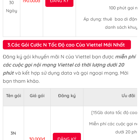
190.000đ
ĐĂNG KÝ
30
100 phút gọi 
Ngày
Áp dụng: thuê bao di động t
danh sách khuyế
3.Các Gói Cước N Tốc Độ cao Của Viettel Mới Nhất
Đăng ký gói khuyến mãi N của Viettel bạn được
miễn phí
các cuộc gọi nội mạng Viettel có thời lượng dưới 20
phút
và kết hợp sử dụng data và gọi ngoại mạng. Mời
bạn tham khảo.
Tên gói
Giá gói
Đăng ký
Ưu đãi
[15Gb data tốc độ cao
Miễn phí các cuộc gọi nộ
dưới 20 phú
3N
30.000đ
ĐĂNG KÝ