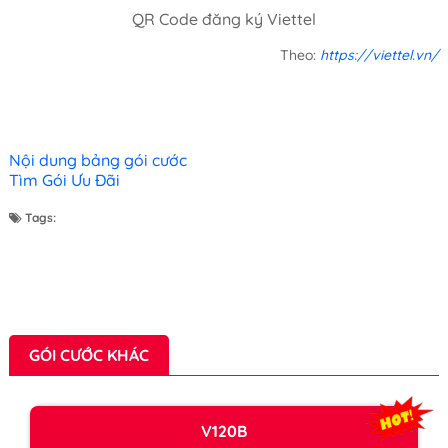
QR Code đăng ký Viettel
Theo:
https://viettel.vn/
Nội dung bảng gói cước
Tìm Gói Ưu Đãi
Tags:
GÓI CƯỚC KHÁC
V120B