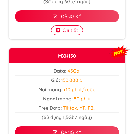
(Sử dụng 6Gb/ ngày)
ĐĂNG KÝ
Chi tiết
MXH150
Data:
45Gb
Giá:
150.000 đ
Nội mạng:
<10 phút/cuộc
Ngoại mạng:
50 phút
Free Data:
Tiktok, YT, FB..
(Sử dụng 1,5Gb/ ngày)
ĐĂNG KÝ