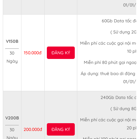
01/01/
60Gb Data tốc độ
( Sử dụng 2Gb
V150B
Miễn phí các cuộc gọi nội mạn
10 ph
150.000đ
ĐĂNG KÝ
30
Ngày
Miễn phí 80 phút gọi ngoại
Áp dụng: thuê bao di động tr
01/01/
240Gb Data tốc đ
( Sử dụng 8Gb
V200B
Miễn phí các cuộc gọi nội mạn
20 ph
200.000đ
ĐĂNG KÝ
30
Ngày
Miễn phí 100 phút gọi ngoạ