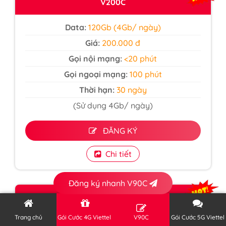
V200C
Data:
120Gb (4Gb/ ngày)
Giá:
200.000 đ
Gọi nội mạng:
<20 phút
Gọi ngoại mạng:
100 phút
Thời hạn:
30 ngày
(Sử dụng 4Gb/ ngày)
ĐĂNG KÝ
Chi tiết
Đăng ký nhanh V90C
V90B
Trang chủ
Gói Cước 4G Viettel
V90C
Gói Cước 5G Viettel
Data:
30Gb