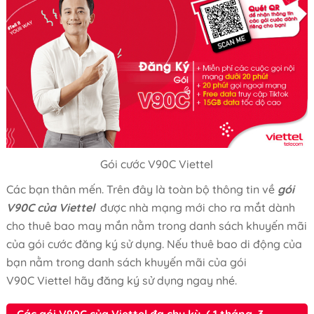
Gói cước V90C Viettel
Các bạn thân mến. Trên đây là toàn bộ thông tin về
gói
V90C của Viettel
được nhà mạng mới cho ra mắt dành
cho thuê bao may mắn nằm trong danh sách khuyến mãi
của gói cước đăng ký sử dụng. Nếu thuê bao di động của
bạn nằm trong danh sách khuyến mãi của gói
V90C Viettel hãy đăng ký sử dụng ngay nhé.
Các gói V90C của Viettel đa chu kỳ .( 1 tháng, 3