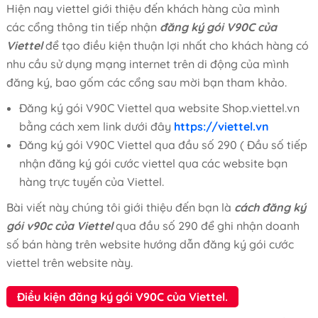
Hiện nay viettel giới thiệu đến khách hàng của mình
các cổng thông tin tiếp nhận
đăng ký gói V90C của
Viettel
để tạo điều kiện thuận lợi nhất cho khách hàng có
nhu cầu sử dụng mạng internet trên di động của mình
đăng ký, bao gốm các cổng sau mời bạn tham khảo.
Đăng ký gói V90C Viettel qua website Shop.viettel.vn
bằng cách xem link dưới đây
https://viettel.vn
Đăng ký gói V90C Viettel qua đầu số 290 ( Đầu số tiếp
nhận đăng ký gói cước viettel qua các website bạn
hàng trực tuyến của Viettel.
Bài viết này chúng tôi giới thiệu đến bạn là
cách đăng ký
gói v90c của Viettel
qua đầu số 290 để ghi nhận doanh
số bán hàng trên website hướng dẫn đăng ký gói cước
viettel trên website này.
Điều kiện đăng ký gói V90C của Viettel.