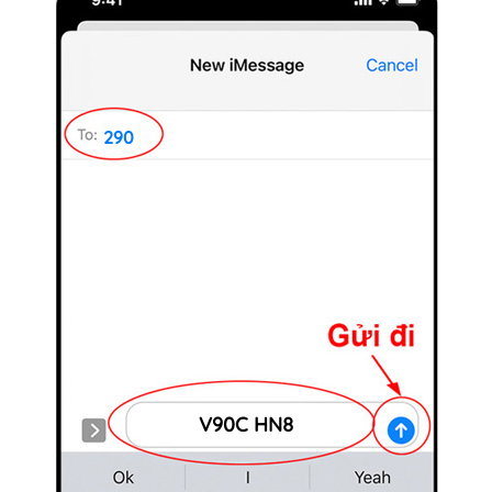
290
V90C HN8