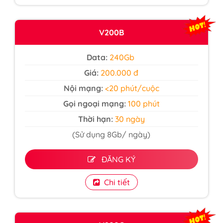
V200B
Data:
240Gb
Giá:
200.000 đ
Nội mạng:
<20 phút/cuộc
Gọi ngoại mạng:
100 phút
Thời hạn:
30 ngày
(Sử dụng 8Gb/ ngày)
ĐĂNG KÝ
Chi tiết