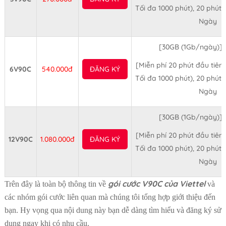
Tối đa 1000 phút), 20 phút
Ngày
[30GB (1Gb/ngày)] 
[Miễn phí 20 phút đầu tiên
6V90C
540.000đ
ĐĂNG KÝ
Tối đa 1000 phút), 20 phút
Ngày
[30GB (1Gb/ngày)] 
[Miễn phí 20 phút đầu tiên
12V90C
1.080.000đ
ĐĂNG KÝ
Tối đa 1000 phút), 20 phút
Ngày
gói cước V90C của Viettel
Trên đây là toàn bộ thông tin về
và
các nhóm gói cước liên quan mà chúng tôi tổng hợp giới thiệu đến
bạn. Hy vọng qua nội dung này bạn dễ dàng tìm hiểu và đăng ký sử
dụng ngay khi có nhu cầu.