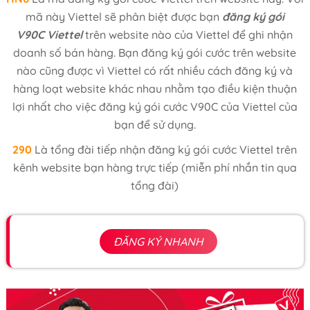
mã này Viettel sẽ phân biệt được bạn
đăng ký gói
V90C Viettel
trên website nào của Viettel để ghi nhận
doanh số bán hàng. Bạn đăng ký gói cước trên website
nào cũng được vì Viettel có rất nhiều cách đăng ký và
hàng loạt website khác nhau nhằm tạo điều kiện thuận
lợi nhất cho việc đăng ký gói cước V90C của Viettel của
bạn để sử dụng.
290
Là tổng đài tiếp nhận đăng ký gói cước Viettel trên
kênh website bạn hàng trực tiếp (miễn phí nhắn tin qua
tổng đài)
ĐĂNG KÝ NHANH