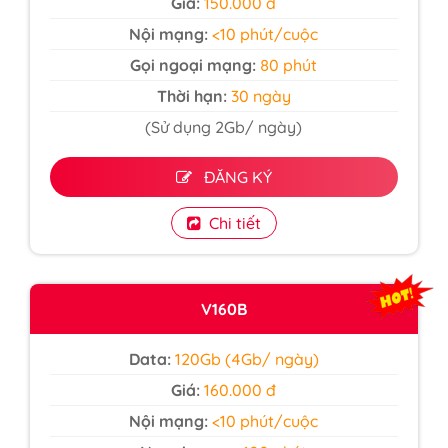
Giá:
150.000 đ
Nội mạng:
<10 phút/cuộc
Gọi ngoại mạng:
80 phút
Thời hạn:
30 ngày
(Sử dụng 2Gb/ ngày)
ĐĂNG KÝ
Chi tiết
V160B
Data:
120Gb (4Gb/ ngày)
Giá:
160.000 đ
Nội mạng:
<10 phút/cuộc