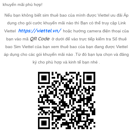
khuyến mãi phù hợp!
Nếu bạn không biết sim thuê bao của mình được Viettel ưu đãi Áp
dụng cho gói cước khuyến mãi nào thì Bạn có thể truy cập Link
https://viettel.vn/
Viettel
hoặc hướng camera điện thoại của
QR Code
bạn vào mã
ở dưới để vào trực tiếp kiểm tra Số thuê
bao Sim Viettel của bạn xem thuê bao của bạn đang được Viettel
áp dụng cho các gói khuyến mãi nào .Từ đó bạn lựa chọn và đăng
ký cho phù hợp và kinh tế bạn nhé .