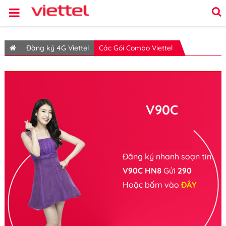
Đăng ký 4G Viettel
Các Gói Combo Viettel
V90C
Đăng ký nhanh soạn tin:
V90C HN8
Gửi
290
Hoặc bấm vào
ĐÂY