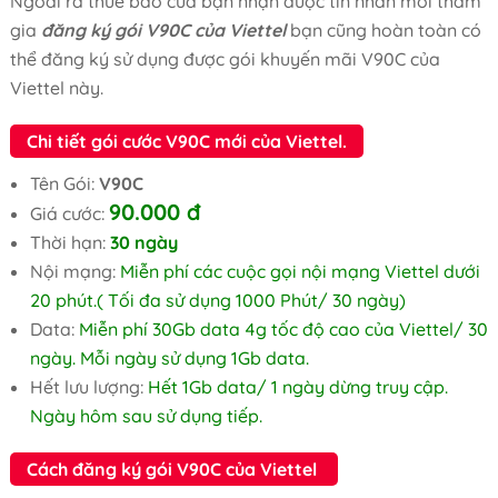
Ngoài ra thuê bao của bạn nhận được tin nhắn mời tham
gia
đăng ký gói V90C của Viettel
bạn cũng hoàn toàn có
thể đăng ký sử dụng được gói khuyến mãi V90C của
Viettel này.
Chi tiết gói cước V90C mới của Viettel.
Tên Gói:
V90C
90.000 đ
Giá cước:
Thời hạn:
30 ngày
Nội mạng:
Miễn phí các cuộc gọi nội mạng Viettel dưới
20 phút.( Tối đa sử dụng 1000 Phút/ 30 ngày)
Data:
Miễn phí 30Gb data 4g tốc độ cao của Viettel/ 30
ngày. Mỗi ngày sử dụng 1Gb data.
Hết lưu lượng:
Hết 1Gb data/ 1 ngày dừng truy cập.
Ngày hôm sau sử dụng tiếp.
Cách đăng ký gói V90C của Viettel