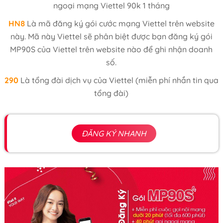
ngoại mạng Viettel 90k 1 tháng
HN8
Là mã đăng ký gói cước mạng Viettel trên website
này. Mã này Viettel sẽ phân biệt được bạn đăng ký gói
MP90S của Viettel trên website nào để ghi nhận doanh
số.
290
Là tổng đài dịch vụ của Viettel (miễn phí nhắn tin qua
tổng đài)
ĐĂNG KÝ NHANH