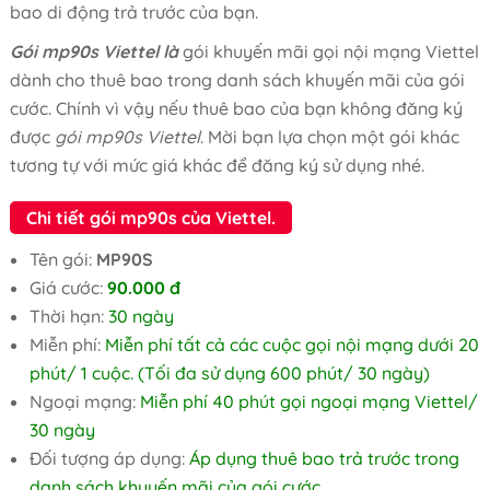
bao di động trả trước của bạn.
Gói mp90s Viettel là
gói khuyến mãi gọi nội mạng Viettel
dành cho thuê bao trong danh sách khuyến mãi của gói
cước. Chính vì vậy nếu thuê bao của bạn không đăng ký
được
gói mp90s Viettel
. Mời bạn lựa chọn một gói khác
tương tự với mức giá khác để đăng ký sử dụng nhé.
Chi tiết gói mp90s của Viettel.
Tên gói:
MP90S
Giá cước:
90.000 đ
Thời hạn:
30 ngày
Miễn phí:
Miễn phí tất cả các cuộc gọi nội mạng dưới 20
phút/ 1 cuộc. (Tối đa sử dụng 600 phút/ 30 ngày)
Ngoại mạng:
Miễn phí 40 phút gọi ngoại mạng Viettel/
30 ngày
Đối tượng áp dụng:
Áp dụng thuê bao trả trước trong
danh sách khuyến mãi của gói cước.