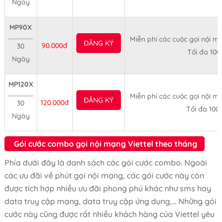
Ngày
MP90X
Miễn phí các cuộc gọi nội mạ
ĐĂNG KÝ
90.000đ
30
Tối đa 100
Ngày
MP120X
Miễn phí các cuộc gọi nội mạ
ĐĂNG KÝ
120.000đ
30
Tối đa 100
Ngày
Gói cước combo gọi nội mạng Viettel theo tháng
Phía dưới đây là danh sách các gói cước combo. Ngoài
các ưu đãi về phút gọi nội mạng, các gói cước này còn
được tích hợp nhiều ưu đãi phong phú khác như sms hay
data truy cập mạng, data truy cập ứng dụng,... Những gói
cước này cũng được rất nhiều khách hàng của Viettel yêu