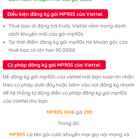
Điều kiện đăng ký gói MP90S của Viettel.
Thuê bao di động trả trước Viettel nằm trong danh
sách khuyến mãi của gói mp90s.
Tại thời điểm đăng ký gói mp90s tài khoản gốc của
thuê bao có lớn hơn 90.000đ.
Cú pháp đăng ký gói MP90S của Viettel.
Để
đăng ký gói mp90s của viettel
mời bạn soạn tin nhắn
theo cú pháp dưới đây hoặc bấm vào nút đăng ký nhanh
để hệ thống tự động điền
cú pháp đăng ký gói mp90s
của Viettel
cho bạn.
MP90S HN8
gửi
290
Trong đó:
MP90S
Là tên gói cước khuyến mại gọi nội mạng và