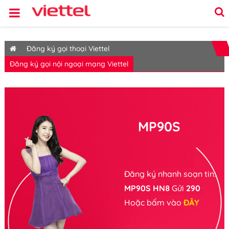
Đăng ký gọi thoại Viettel
Đăng ký gọi nội ngoại mạng Viettel
MP90S
Đăng ký nhanh soạn tin:
MP90S HN8
Gửi
290
Hoặc bấm vào
ĐÂY