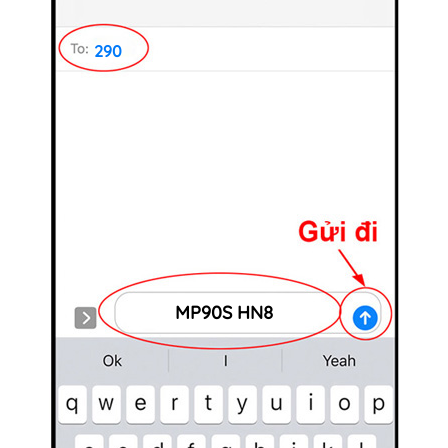
290
MP90S HN8