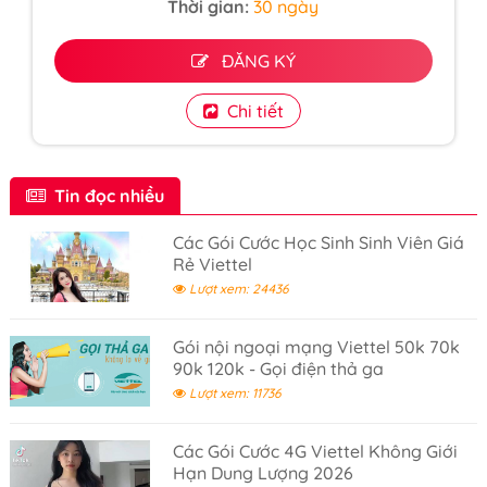
Thời gian:
30 ngày
ĐĂNG KÝ
Chi tiết
Tin đọc nhiều
Các Gói Cước Học Sinh Sinh Viên Giá
Rẻ Viettel
Lượt xem: 24436
Gói nội ngoại mạng Viettel 50k 70k
90k 120k - Gọi điện thả ga
Lượt xem: 11736
Các Gói Cước 4G Viettel Không Giới
Hạn Dung Lượng 2026