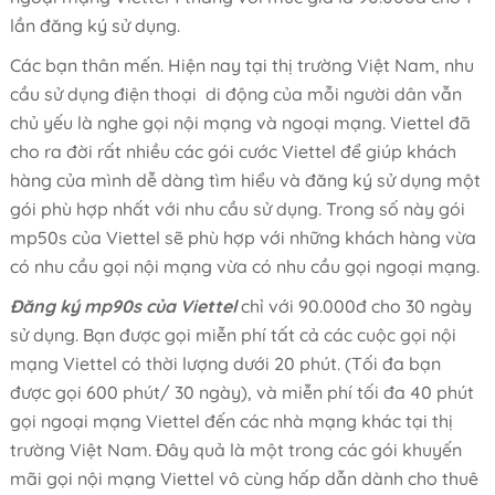
lần đăng ký sử dụng.
Các bạn thân mến. Hiện nay tại thị trường Việt Nam, nhu
cầu sử dụng điện thoại di động của mỗi người dân vẫn
chủ yếu là nghe gọi nội mạng và ngoại mạng. Viettel đã
cho ra đời rất nhiều các gói cước Viettel để giúp khách
hàng của mình dễ dàng tìm hiểu và đăng ký sử dụng một
gói phù hợp nhất với nhu cầu sử dụng. Trong số này gói
mp50s của Viettel sẽ phù hợp với những khách hàng vừa
có nhu cầu gọi nội mạng vừa có nhu cầu gọi ngoại mạng.
Đăng ký mp90s của Viettel
chỉ với 90.000đ cho 30 ngày
sử dụng. Bạn được gọi miễn phí tất cả các cuộc gọi nội
mạng Viettel có thời lượng dưới 20 phút. (Tối đa bạn
được gọi 600 phút/ 30 ngày), và miễn phí tối đa 40 phút
gọi ngoại mạng Viettel đến các nhà mạng khác tại thị
trường Việt Nam. Đây quả là một trong các gói khuyến
mãi gọi nội mạng Viettel vô cùng hấp dẫn dành cho thuê