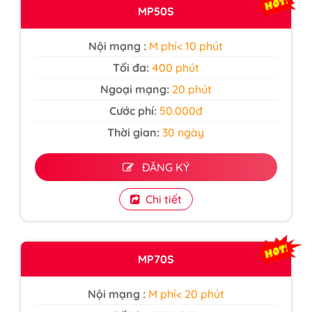
MP50S
Nội mạng :
M phí< 10 phút
Tối đa:
400 phút
Ngoại mạng:
20 phút
Cước phí:
50.000đ
Thời gian:
30 ngày
ĐĂNG KÝ
Chi tiết
MP70S
Nội mạng :
M phí< 20 phút