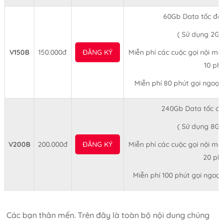
60Gb Data tốc độ
( Sử dụng 2Gb
V150B
150.000đ
ĐĂNG KÝ
Miễn phí các cuộc gọi nội mạn
10 ph
Miễn phí 80 phút gọi ngoại
240Gb Data tốc đ
( Sử dụng 8Gb
V200B
200.000đ
ĐĂNG KÝ
Miễn phí các cuộc gọi nội mạn
20 ph
Miễn phí 100 phút gọi ngoạ
Các bạn thân mến. Trên đây là toàn bộ nội dung chúng