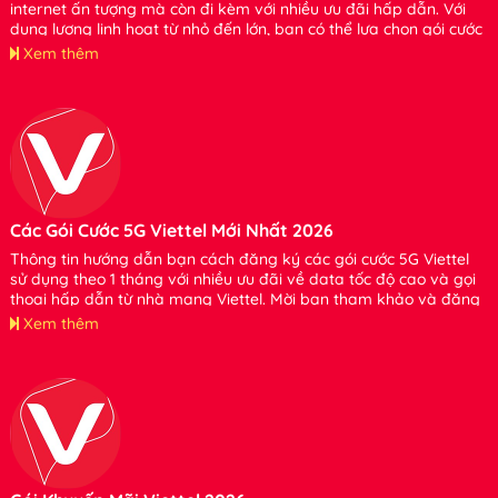
internet ấn tượng mà còn đi kèm với nhiều ưu đãi hấp dẫn. Với
dung lượng linh hoạt từ nhỏ đến lớn, bạn có thể lựa chọn gói cước
phù hợp với nhu cầu của mình mà không cần lo lắng về việc tiêu
Xem thêm
tốn dung lượng. Xin hãy tham khảo và đăng ký sử dụng bạn nhé.
Các Gói Cước 5G Viettel Mới Nhất 2026
Thông tin hướng dẫn bạn cách đăng ký các gói cước 5G Viettel
sử dụng theo 1 tháng với nhiều ưu đãi về data tốc độ cao và gọi
thoại hấp dẫn từ nhà mạng Viettel. Mời bạn tham khảo và đăng
ký sử dụng nhé
Xem thêm