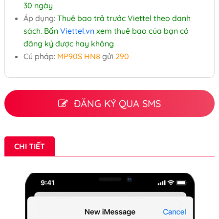
30 ngày
Áp dụng:
Thuê bao trả trước Viettel theo danh
sách. Bấn
Viettel.vn
xem thuê bao của bạn có
đăng ký được hay không
Cú pháp:
MP90S HN8
gửi
290
ĐĂNG KÝ QUA SMS
CHI TIẾT