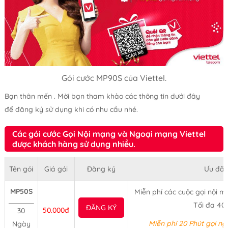
Gói cước MP90S của Viettel.
Bạn thân mến . Mời bạn tham khảo các thông tin dưới đây
để đăng ký sử dụng khi có nhu cầu nhé.
Các gói cước Gọi Nội mạng và Ngoại mạng Viettel
được khách hàng sử dụng nhiều.
Tên gói
Giá gói
Đăng ký
Ưu đãi
MP50S
Miễn phí các cuộc gọi nội mạ
Tối đa 40
ĐĂNG KÝ
50.000đ
30
Miễn phí 20 Phút gọi n
Ngày