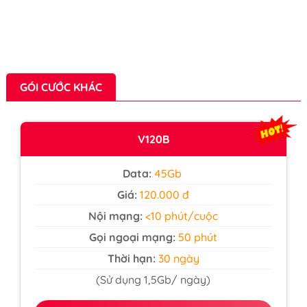
GÓI CƯỚC KHÁC
V120B
Data:
45Gb
Giá:
120.000 đ
Nội mạng:
<10 phút/cuộc
Gọi ngoại mạng:
50 phút
Thời hạn:
30 ngày
(Sử dụng 1,5Gb/ ngày)