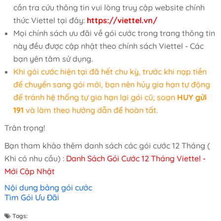
cần tra cứu thông tin vui lòng truy cập website chính
thức Viettel tại đây:
https://viettel.vn/
Mọi chính sách ưu đãi về gói cước trong trang thông tin
này đều được cập nhật theo chính sách Viettel - Các
bạn yên tâm sử dụng.
Khi gói cước hiện tại đã hết chu kỳ, trước khi nạp tiền
để chuyển sang gói mới, bạn nên hủy gia hạn tự động
để tránh hệ thống tự gia hạn lại gói cũ; soạn
HUY gửi
191
và làm theo hướng dẫn để hoàn tất.
Trân trọng!
Bạn tham khảo thêm danh sách các gói cước 12 Tháng (
Khi có nhu cầu) :
Danh Sách Gói Cước 12 Tháng Viettel -
Mới Cập Nhật
Nội dung bảng gói cước
Tìm Gói Ưu Đãi
Tags: