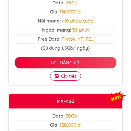
Data:
45Gb
Giá:
150.000 đ
Nội mạng:
<10 phút/cuộc
Ngoại mạng:
50 phút
Free Data:
Tiktok, YT, FB..
(Sử dụng 1,5Gb/ ngày)
ĐĂNG KÝ
Chi tiết
MXH120
Data:
30Gb
Giá:
120.000 đ