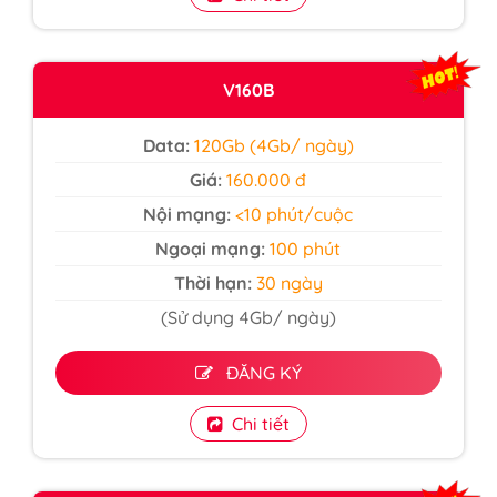
V160B
Data:
120Gb (4Gb/ ngày)
Giá:
160.000 đ
Nội mạng:
<10 phút/cuộc
Ngoại mạng:
100 phút
Thời hạn:
30 ngày
(Sử dụng 4Gb/ ngày)
ĐĂNG KÝ
Chi tiết