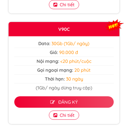
Chi tiết
V90C
Data:
30Gb (1Gb/ ngày)
Giá:
90.000 đ
Nội mạng:
<20 phút/cuộc
Gọi ngoại mạng:
20 phút
Thời hạn:
30 ngày
(1Gb/ ngày dừng truy cập)
ĐĂNG KÝ
Chi tiết