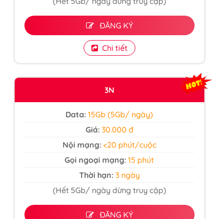
(Hết 5Gb/ ngày dừng truy cập)
ĐĂNG KÝ
Chi tiết
3N
Data:
15Gb (5Gb/ ngày)
Giá:
30.000 đ
Nội mạng:
<20 phút/cuộc
Gọi ngoại mạng:
15 phút
Thời hạn:
3 ngày
(Hết 5Gb/ ngày dừng truy cập)
ĐĂNG KÝ