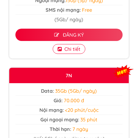
Ngoại mạng:
150p (5p/ ngày)
SMS nội mạng:
Free
(5Gb/ ngày)
ĐĂNG KÝ
Chi tiết
7N
Data:
35Gb (5Gb/ ngày)
Giá:
70.000 đ
Nội mạng:
<20 phút/cuộc
Gọi ngoại mạng:
35 phút
Thời hạn:
7 ngày