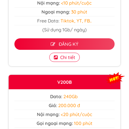
Nội mạng:
<10 phút/cuộc
Ngoại mạng:
30 phút
Free Data:
Tiktok, YT, FB..
(Sử dụng 1Gb/ ngày)
ĐĂNG KÝ
Chi tiết
V200B
Data:
240Gb
Giá:
200.000 đ
Nội mạng:
<20 phút/cuộc
Gọi ngoại mạng:
100 phút