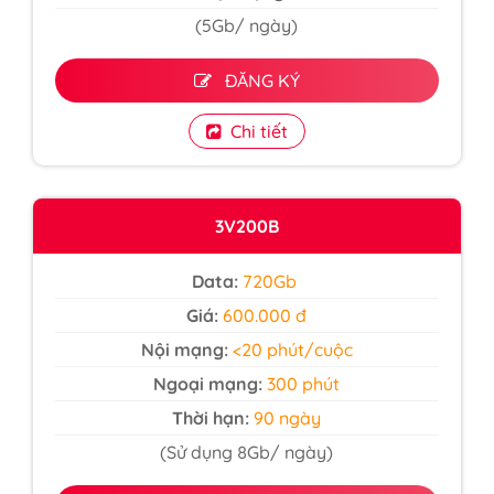
(5Gb/ ngày)
ĐĂNG KÝ
Chi tiết
3V200B
Data:
720Gb
Giá:
600.000 đ
Nội mạng:
<20 phút/cuộc
Ngoại mạng:
300 phút
Thời hạn:
90 ngày
(Sử dụng 8Gb/ ngày)