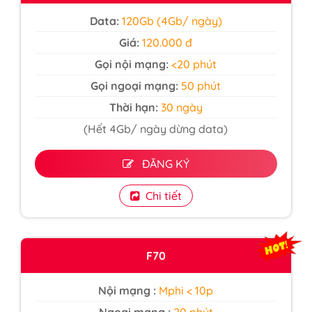
Data:
120Gb (4Gb/ ngày)
Giá:
120.000 đ
Gọi nội mạng:
<20 phút
Gọi ngoại mạng:
50 phút
Thời hạn:
30 ngày
(Hết 4Gb/ ngày dừng data)
ĐĂNG KÝ
Chi tiết
F70
Nội mạng :
Mphi < 10p