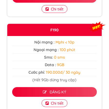
Chi tiết
F190
Nội mạng :
Mphi < 10p
Ngoại mạng :
100 phút
Sms:
0 sms
Data :
9GB
Cước phí:
190.000đ/ 30 ngày
(Hết 9Gb dừng truy cập)
ĐĂNG KÝ
Chi tiết