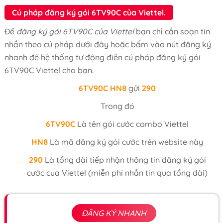
Cú pháp đăng ký gói 6TV90C của Viettel.
Để
đăng ký gói 6TV90C của Viettel
bạn chỉ cần soạn tin
nhắn theo cú pháp dưới đây hoặc bấm vào nút đăng ký
nhanh để hệ thống tự động điền cú pháp đăng ký gói
6TV90C Viettel cho bạn.
6TV90C
HN8
gửi
290
Trong đó
6TV90C
Là tên gói cước combo Viettel
HN8
Là mã đăng ký gói cước trên website này
290
Là tổng đài tiếp nhận thông tin đăng ký gói
cước của Viettel (miễn phí nhắn tin qua tổng đài)
ĐĂNG KÝ NHANH