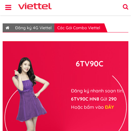
Đăng ký 4G Viettel
Các Gói Combo Viettel
6TV90C
Đăng ký nhanh soạn tin:
6TV90C HN8
Gửi
290
Hoặc bấm vào
ĐÂY