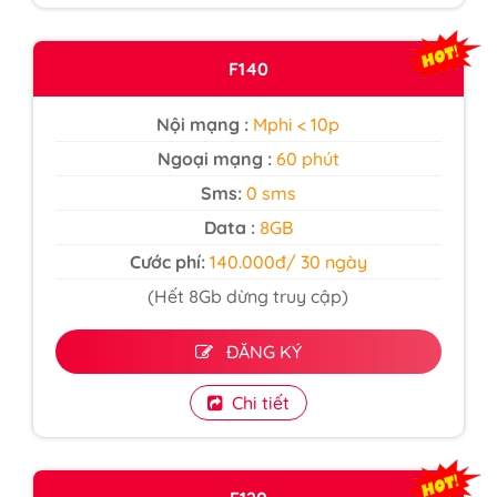
F140
Nội mạng :
Mphi < 10p
Ngoại mạng :
60 phút
Sms:
0 sms
Data :
8GB
Cước phí:
140.000đ/ 30 ngày
(Hết 8Gb dừng truy cập)
ĐĂNG KÝ
Chi tiết