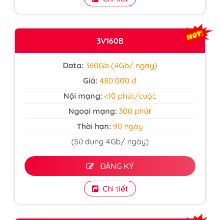
3V160B
Data:
360Gb (4Gb/ ngày)
Giá:
480.000 đ
Nội mạng:
<10 phút/cuộc
Ngoại mạng:
300 phút
Thời hạn:
90 ngày
(Sử dụng 4Gb/ ngày)
ĐĂNG KÝ
Chi tiết