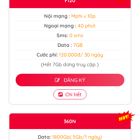
F120
Nội mạng :
Mphi < 10p
Ngoại mạng :
40 phút
Sms:
0 sms
Data :
7GB
Cước phí:
120.000đ/ 30 ngày
(Hết 7Gb dừng truy cập )
ĐĂNG KÝ
Chi tiết
360N
Data:
1800Gb( 5Gb/1 ngày)