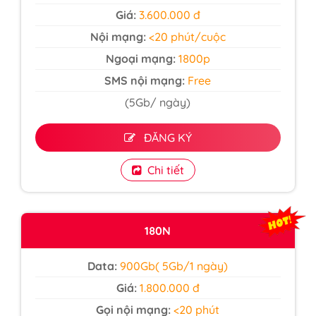
Giá:
3.600.000 đ
Nội mạng:
<20 phút/cuộc
Ngoại mạng:
1800p
SMS nội mạng:
Free
(5Gb/ ngày)
ĐĂNG KÝ
Chi tiết
180N
Data:
900Gb( 5Gb/1 ngày)
Giá:
1.800.000 đ
Gọi nội mạng:
<20 phút