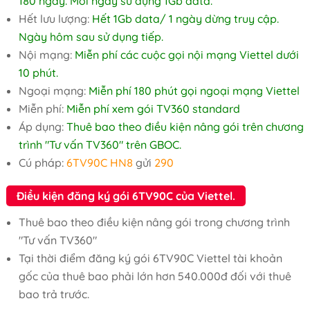
180 ngày. Mỗi ngày sử dụng 1Gb data.
Hết lưu lượng:
Hết 1Gb data/ 1 ngày dừng truy cập.
Ngày hôm sau sử dụng tiếp.
Nội mạng:
Miễn phí các cuộc gọi nội mạng Viettel dưới
10 phút.
Ngoại mạng:
Miễn phí 180 phút gọi ngoại mạng Viettel
Miễn phí:
Miễn phí xem gói TV360 standard
Áp dụng:
Thuê bao theo điều kiện nâng gói trên chương
trình "Tư vấn TV360" trên GBOC.
Cú pháp:
6TV90C HN8
gửi
290
Điều kiện đăng ký gói 6TV90C của Viettel.
Thuê bao theo điều kiện nâng gói trong chương trình
"Tư vấn TV360"
Tại thời điểm đăng ký gói 6TV90C Viettel tài khoản
gốc của thuê bao phải lớn hơn 540.000đ đối với thuê
bao trả trước.