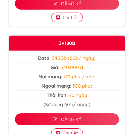
ĐĂNG KÝ
Chi tiết
3V180B
Data:
540Gb (6Gb/ ngày)
Giá:
540.000 đ
Nội mạng:
<10 phút/cuộc
Ngoại mạng:
300 phút
Thời hạn:
90 ngày
(Sử dụng 6Gb/ ngày)
ĐĂNG KÝ
Chi tiết