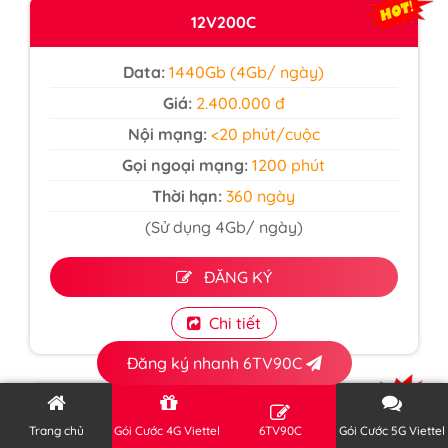
12V200C
Data:
1440Gb (4Gb/ ngày)
Giá:
2.400.000 đ
Nội mạng:
<20 phút/cuộc
Gọi ngoại mạng:
1200 phút
Thời hạn:
360 ngày
(Sử dụng 4Gb/ ngày)
ĐĂNG KÝ
Chi tiết
Đăng ký nhanh 6TV90C
6V200C
Trang chủ
Gói Cước 4G Viettel
6TV90C
Gói Cước 5G Viettel