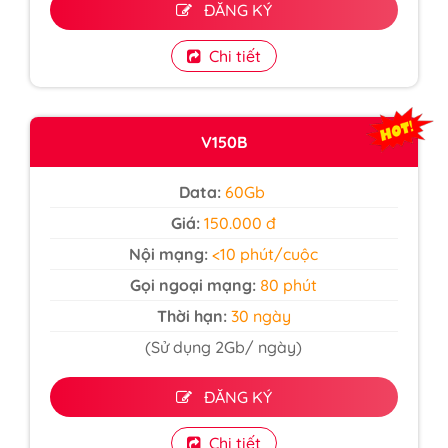
ĐĂNG KÝ
Chi tiết
V150B
Data:
60Gb
Giá:
150.000 đ
Nội mạng:
<10 phút/cuộc
Gọi ngoại mạng:
80 phút
Thời hạn:
30 ngày
(Sử dụng 2Gb/ ngày)
ĐĂNG KÝ
Chi tiết