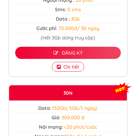
Ngoại mạng :
20 phút
Sms:
0 sms
Data :
3Gb
Cước phí:
70.000đ/ 30 ngày
(Hết 3Gb dừng truy cập)
ĐĂNG KÝ
Chi tiết
30N
Data:
150Gb( 5Gb/1 ngày)
Giá:
300.000 đ
Nội mạng:
<20 phút/cuộc