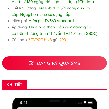
Viettel/ 180 ngày. Mỗi ngày sử dụng 1Gb data.
Hết lưu lượng:
Hết 1Gb data/ 1 ngày dừng truy
cập. Ngày hôm sau sử dụng tiếp.
Miễn phí:
Miễn phí TV360 standard
Áp dụng:
Thuê bao theo điều kiện nâng gói (DL
có trên chương trình "Tư vấn TV360" trên GBOC).
Cú pháp:
6TV90C HN8
gửi
290
ĐĂNG KÝ QUA SMS
CHI TIẾT