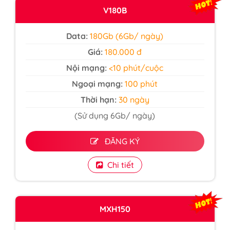
V180B
Data:
180Gb (6Gb/ ngày)
Giá:
180.000 đ
Nội mạng:
<10 phút/cuộc
Ngoại mạng:
100 phút
Thời hạn:
30 ngày
(Sử dụng 6Gb/ ngày)
ĐĂNG KÝ
Chi tiết
MXH150