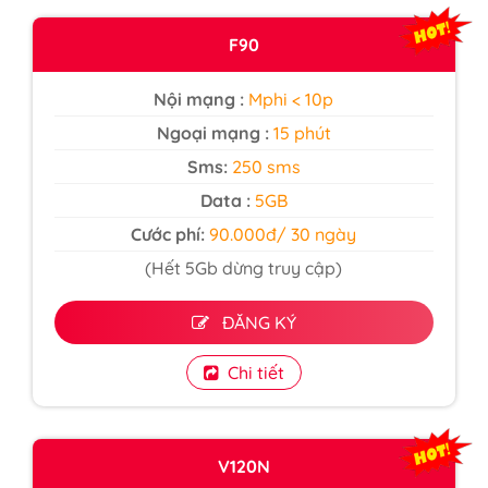
F90
Nội mạng :
Mphi < 10p
Ngoại mạng :
15 phút
Sms:
250 sms
Data :
5GB
Cước phí:
90.000đ/ 30 ngày
(Hết 5Gb dừng truy cập)
ĐĂNG KÝ
Chi tiết
V120N