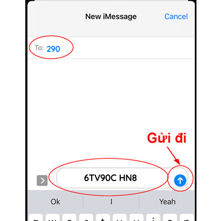
290
6TV90C HN8