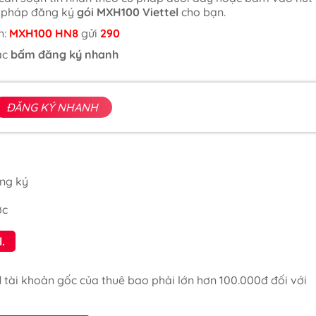
ú pháp đăng ký
gói MXH100 Viettel
cho bạn.
n:
MXH100 HN8
gửi
290
ặc
bấm đăng ký nhanh
ĐĂNG KÝ NHANH
ng ký
ớc
.
l
tài khoản gốc của thuê bao phải lớn hơn 100.000đ đối với