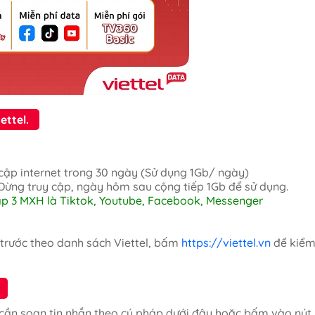
ettel.
cập internet trong 30 ngày (Sử dụng 1Gb/ ngày)
 Dừng truy cập, ngày hôm sau cộng tiếp 1Gb để sử dụng.
cập 3 MXH là Tiktok, Youtube, Facebook, Messenger
 trước theo danh sách Viettel, bấm
https://viettel.vn
để kiể
 cần soạn tin nhắn theo cú pháp dưới đây hoặc bấm vào nút