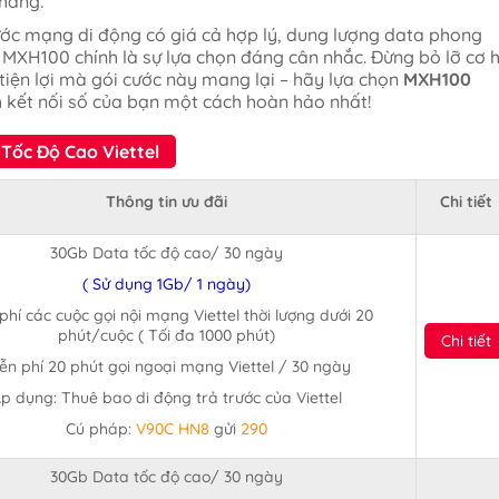
hàng.
ớc mạng di động có giá cả hợp lý, dung lượng data phong
 MXH100 chính là sự lựa chọn đáng cân nhắc. Đừng bỏ lỡ cơ h
 tiện lợi mà gói cước này mang lại – hãy lựa chọn
MXH100
 kết nối số của bạn một cách hoàn hảo nhất!
Tốc Độ Cao Viettel
Thông tin ưu đãi
Chi tiết
30Gb Data tốc độ cao/ 30 ngày
( Sử dụng 1Gb/ 1 ngày)
phí các cuộc gọi nội mạng Viettel thời lượng dưới 20
phút/cuộc ( Tối đa 1000 phút)
Chi tiết
ễn phí 20 phút gọi ngoại mạng Viettel / 30 ngày
p dụng: Thuê bao di động trả trước của Viettel
Cú pháp:
V90C HN8
gửi
290
30Gb Data tốc độ cao/ 30 ngày