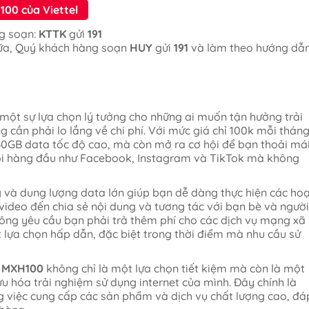
100 của Viettel
ng soạn:
KTTK
gửi
191
ữa, Quý khách hàng soạn
HUY
gửi
191
và làm theo hướng dẫ
 một sự lựa chọn lý tưởng cho những ai muốn tận hưởng trải
 cần phải lo lắng về chi phí. Với mức giá chỉ 100k mỗi tháng
0GB data tốc độ cao, mà còn mở ra cơ hội để bạn thoải má
hội hàng đầu như Facebook, Instagram và TikTok mà không
 và dung lượng data lớn giúp bạn dễ dàng thực hiện các ho
 video đến chia sẻ nội dung và tương tác với bạn bè và người
ng yêu cầu bạn phải trả thêm phí cho các dịch vụ mạng xã
 lựa chọn hấp dẫn, đặc biệt trong thời điểm mà nhu cầu sử
c MXH100
không chỉ là một lựa chọn tiết kiệm mà còn là một
u hóa trải nghiệm sử dụng internet của mình. Đây chính là
g việc cung cấp các sản phẩm và dịch vụ chất lượng cao, đá