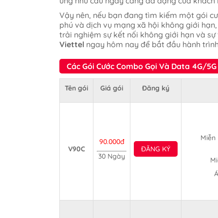
ứng nhu cầu ngày càng đa dạng của khách 
Vậy nên, nếu bạn đang tìm kiếm một gói cư
phú và dịch vụ mạng xã hội không giới hạn,
trải nghiệm sự kết nối không giới hạn và sự
Viettel
ngay hôm nay để bắt đầu hành trình
Các Gói Cước Combo Gọi Và Data 4G/5G 
Tên gói
Giá gói
Đăng ký
Miễn 
90.000đ
V90C
ĐĂNG KÝ
30 Ngày
Mi
Á