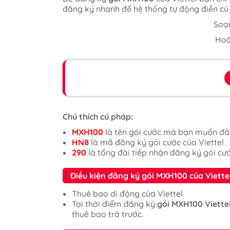
đăng ký nhanh để hệ thống tự động điền c
Soạ
Ho
Chú thích cú pháp:
MXH100
là tên gói cước mà bạn muốn đă
HN8
là mã đăng ký gói cước của Viettel
290
là tổng đài tiếp nhận đăng ký gói cư
Điều kiện đăng ký gói MXH100 của Viettel
Thuê bao di động của Viettel
Tại thời điểm đăng ký
gói MXH100 Viette
thuê bao trả trước.