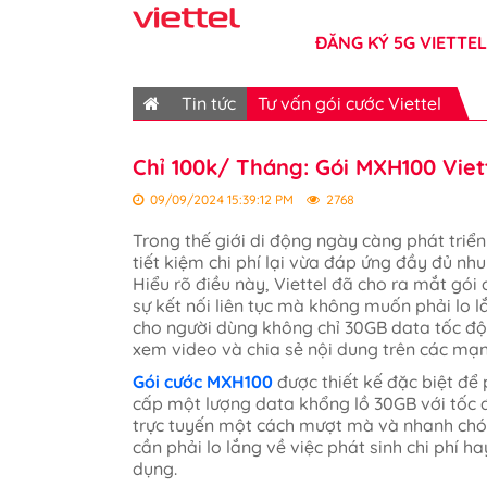
ĐĂNG KÝ 5G VIETTEL
Tin tức
Tư vấn gói cước Viettel
Chỉ 100k/ Tháng: Gói MXH100 Viet
09/09/2024 15:39:12 PM
2768
Trong thế giới di động ngày càng phát triể
tiết kiệm chi phí lại vừa đáp ứng đầy đủ nh
Hiểu rõ điều này, Viettel đã cho ra mắt gó
sự kết nối liên tục mà không muốn phải lo lắ
cho người dùng không chỉ 30GB data tốc độ 
xem video và chia sẻ nội dung trên các mạng
Gói cước MXH100
được thiết kế đặc biệt để
cấp một lượng data khổng lồ 30GB với tốc đ
trực tuyến một cách mượt mà và nhanh chón
cần phải lo lắng về việc phát sinh chi phí 
dụng.