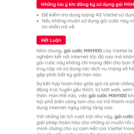
Những lưu ý khi đăng ký sử dụng gói MXH
Để kiểm tra dung lượng 4G Viettel sử dụ
Nếu không muốn sử dụng gói cước này n
tin nhắn trả về.
Kết Luận
Nhìn chung,
gói cước MXH100
của Viettel là
nghiệm kết nối internet tốc độ cao mà không
gói cước này không chỉ mang đến cho bạn 3
truy cập và sử dụng các dịch vụ mạng xã 
gặp phải bất kỳ giới hạn nào.
Sự kết hợp hoàn hảo giữa giá cả phải chăng
động trực tuyến yêu thích, từ lướt web, xem
thân. Hơn thế nữa, việc
gói cước MXH100
khô
hội phổ biến càng làm cho nó trở thành một
dụng internet ngày càng tăng cao.
Với những lợi ích vượt trội như vậy,
gói cướ
giải pháp hoàn hảo cho những ai muốn tối ư
minh chứng cho sự cam kết của Viettel tron