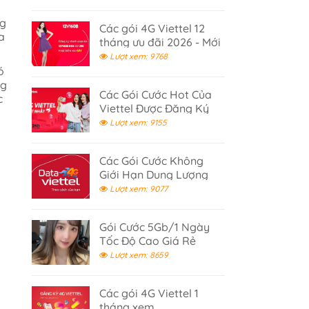
ng
Các gói 4G Viettel 12
a
tháng ưu đãi 2026 - Mới
Cập Nhật
Lượt xem: 9768
ó
ng
Các Gói Cước Hot Của
c
Viettel Được Đăng Ký
Nhiều 2026
Lượt xem: 9155
Các Gói Cước Không
Giới Hạn Dung Lượng
Data Viettel
Lượt xem: 9077
Gói Cước 5Gb/1 Ngày
Tốc Độ Cao Giá Rẻ
Viettel
Lượt xem: 8659
Các gói 4G Viettel 1
tháng xem