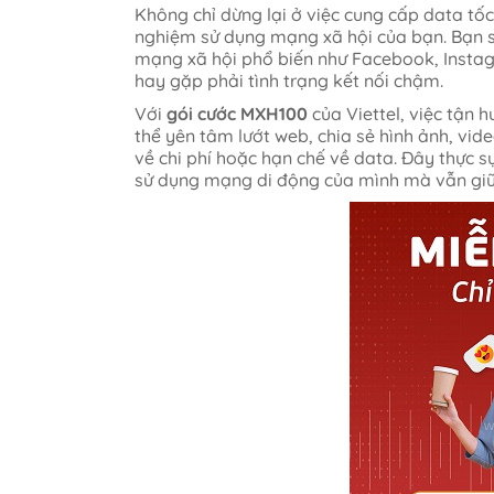
Không chỉ dừng lại ở việc cung cấp data tố
nghiệm sử dụng mạng xã hội của bạn. Bạn sẽ
mạng xã hội phổ biến như Facebook, Instag
hay gặp phải tình trạng kết nối chậm.
Với
gói cước MXH100
của Viettel, việc tận 
thể yên tâm lướt web, chia sẻ hình ảnh, vid
về chi phí hoặc hạn chế về data. Đây thực s
sử dụng mạng di động của mình mà vẫn giữ