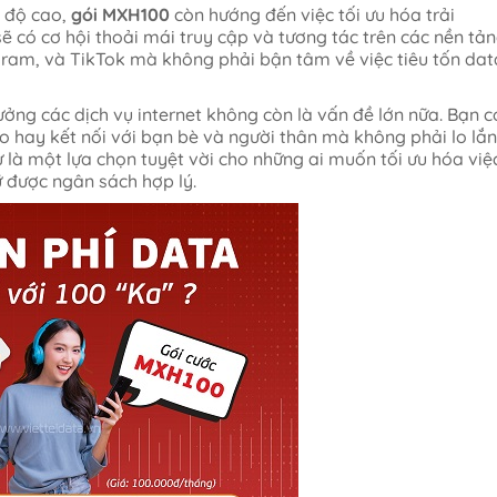
c độ cao,
gói MXH100
còn hướng đến việc tối ưu hóa trải
 có cơ hội thoải mái truy cập và tương tác trên các nền tả
ram, và TikTok mà không phải bận tâm về việc tiêu tốn dat
hưởng các dịch vụ internet không còn là vấn đề lớn nữa. Bạn c
eo hay kết nối với bạn bè và người thân mà không phải lo lắ
ự là một lựa chọn tuyệt vời cho những ai muốn tối ưu hóa việ
 được ngân sách hợp lý.