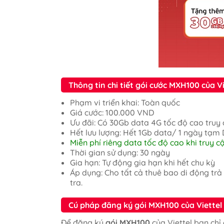
Thông tin chi tiết gói cước MXH100 của Vi
Phạm vi triển khai: Toàn quốc
Giá cước: 100.000 VND
Ưu đãi: Có 30Gb data 4G tốc độ cao truy 
Hết lưu lượng: Hết 1Gb data/ 1 ngày tạm
Miễn phí riêng data tốc độ cao khi truy 
Thời gian sử dụng: 30 ngày
Gia hạn: Tự động gia hạn khi hết chu kỳ
Áp dụng: Cho tất cả thuê bao di động trả
tra.
Cú pháp đăng ký gói MXH100 của Viettel
Để đăng ký
gói MXH100
của Viettel bạn chỉ