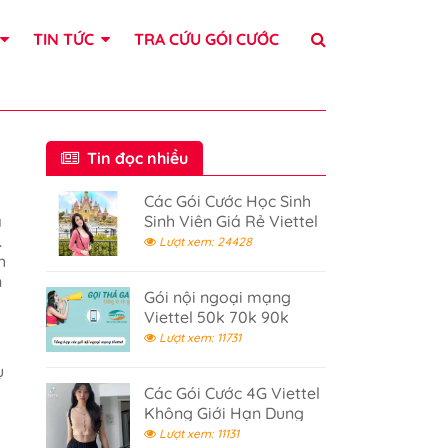
TIN TỨC
TRA CỨU GÓI CƯỚC
Tin đọc nhiều
Các Gói Cước Học Sinh
a
Sinh Viên Giá Rẻ Viettel
.
Lượt xem: 24428
h
n
Gói nội ngoại mạng
Viettel 50k 70k 90k
120k - Gọi điện thả ga
Lượt xem: 11731
ụ
Các Gói Cước 4G Viettel
Không Giới Hạn Dung
Lượng 2026
Lượt xem: 11131