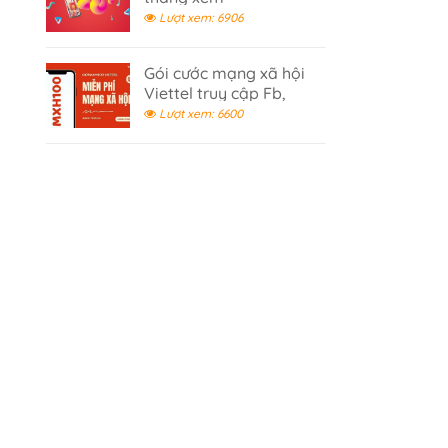
Youtube,Tiktok 2026
Lượt xem: 6906
Gói cước mạng xã hội
Viettel truy cập Fb,
Tiktok, Youtube không
Lượt xem: 6600
giới hạn- gói cước 100K
m