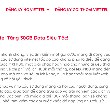
ĐĂNG KÝ 4G VIETTEL
ĐĂNG KÝ GỌI THOẠI VIETTEL
tel Tặng 30GB Data Siêu Tốc!
n nhanh chóng, việc tìm kiếm một gói cước mạng di động vừ
u cầu sử dụng internet tốc độ cao không phải là điều dễ dàng
i cước MXH100, một giải pháp hoàn hảo cho những ai yêu thíc
ng về chi phí. Với chỉ 100k mỗi tháng,
gói MXH100
mang đế
cao mà còn vô số lợi ích khác, giúp bạn thoải mái lướt web,
 xã hội yêu thích.
 phục vụ nhu cầu sử dụng mạng xã hội của người dùng, cung
ộ cao, giúp bạn dễ dàng truy cập và trải nghiệm các dịch v
g. Đặc biệt, với mức giá chỉ 100k mỗi tháng, bạn sẽ không
hay phải tìm kiếm các gói cước khác để đáp ứng nhu cầu sử